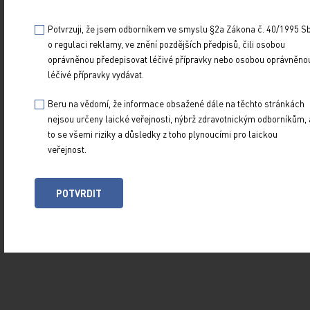
zákalu, přičemž přední subkapsulární katarakta
Potvrzuji, že jsem odborníkem ve smyslu §2a Zákona č. 40/1995 Sb
je více specifická pro AD, zatímco zadní
o regulaci reklamy, ve znění pozdějších předpisů, čili osobou
subkapsulární katarakta je asociována
oprávněnou předepisovat léčivé přípravky nebo osobou oprávněno
i s dlouhodobou aplikací kortikoidů [11]. Etiologie
léčivé přípravky vydávat.
katarakty u pacientů s AD je nejasná a je
Beru na vědomí, že informace obsažené dále na těchto stránkách
předmětem mnoha diskusí. Předpokládá se, že
nejsou určeny laické veřejnosti, nýbrž zdravotnickým odborníkům, 
souvisí se závažností AD, lokalizací lézí AD
to se všemi riziky a důsledky z toho plynoucími pro laickou
na obličeji, přítomností chronického zánětu,
veřejnost.
opakovaným škrábáním a mnutím obličeje
a v neposlední řadě hraje roli i genetická
POTVRDIT
predispozice [8]. V současné době je operace
katarakty běžným očním chirurgickým zákrokem.