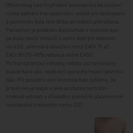
Oftalmolog navrhl přidání azatioprinu ke snížení
rizika selhání transplantátu, avšak pro leukopenii
a parotitidu byla tato léčba po měsíci přerušena.
Pacientovi je podáván dupilumab v monoterapii
po dobu devíti měsíců s velmi dobrým efektem
na kůži, přetrvává dosažení mezí EASI 75 až
EASI 90 (75–90% redukce skóre EASI).
Po transplantaci rohovky nebyly zaznamenány
exacerbace akc, rejekce či poruchy hojení povrchu
oka. Při poslední oční kontrole bylo zjištěno, že
pravé oko je slepé a levé se zbytky centrální
zrakové ostrosti v důsledku pokročilé glaukomové
neuropatie zrakového nervu [22].