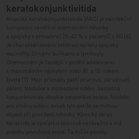
keratokonjunktivitida
Atopická keratokonjunktivitida (AKC) je neinfekční
komplexní zánětlivé onemocnění rohovky
a spojivky s prevalencí 25–42 % u pacientů s AD [6].
Je charakterizováno infiltrací epitelu spojivky
eozinofily, žírnými buňkami a lymfocyty.
Onemocnění je častější v pozdní adolescenci
s maximálním výskytem mezi 30. a 50. rokem
života [7]. Mezi příznaky patří pruritus, zarudnutí,
pálení, fotofobie a rozmazané vidění. Samotná
konjunktivitida obvykle nevyvolává bolest, fotofobii
ani změny vidění, avšak tyto potíže se mohou
objevit při postižení rohovky. Klinický obraz
keratitidy je zpočátku zdánlivě nezávažný a má
podobu povrchové eroze. Ta může později