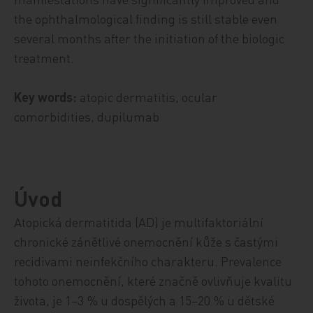
the ophthalmological finding is still stable even
several months after the initiation of the biologic
treatment.
Key words:
atopic dermatitis, ocular
comorbidities, dupilumab
Úvod
Atopická dermatitida (AD) je multifaktoriální
chronické zánětlivé onemocnění kůže s častými
recidivami neinfekčního charakteru. Prevalence
tohoto onemocnění, které značně ovlivňuje kvalitu
života, je 1−3 % u dospělých a 15−20 % u dětské