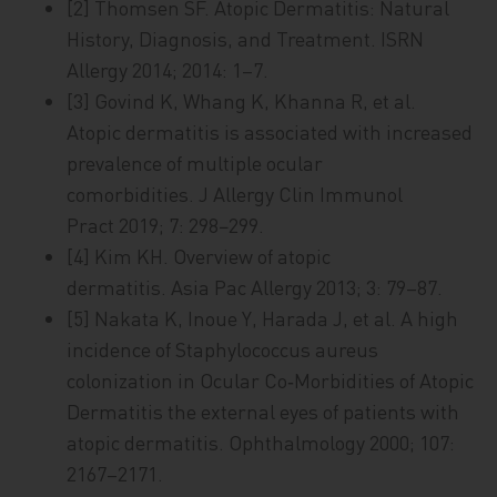
[2] Thomsen SF. Atopic Dermatitis: Natural
History, Diagnosis, and Treatment. ISRN
Allergy 2014; 2014: 1–7.
[3] Govind K, Whang K, Khanna R, et al.
Atopic dermatitis is associated with increased
prevalence of multiple ocular
comorbidities. J Allergy Clin Immunol
Pract 2019; 7: 298−299.
[4] Kim KH. Overview of atopic
dermatitis. Asia Pac Allergy 2013; 3: 79–87.
[5] Nakata K, Inoue Y, Harada J, et al. A high
incidence of Staphylococcus aureus
colonization in Ocular Co‑Morbidities of Atopic
Dermatitis the external eyes of patients with
atopic dermatitis. Ophthalmology 2000; 107:
2167–2171.