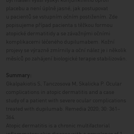
placebu a není úplně jasné, jak postupovat
u pacientů se vstupním očním postižením. Zde
popisujeme případ pacienta s těžkou formou
atopické dermatitidy a se závažnými očními
komplikacemi léčeného dupilumabem. Kožní
projevy se výrazně zmírnily a oční nález je i několik
měsíců po zahájení biologické terapie stabilizován.
Summary:
Gkalpakiotis S, Tanczosova M, Skalicka P. Ocular
complications in atopic dermatitis and a case
study of a patient with severe ocular complications
treated with dupilumab. Remedia 2020; 30: 361–
364.
Atopic dermatitis is a chronic multifactorial
inflammatory skin disease with a prevalence of 1–