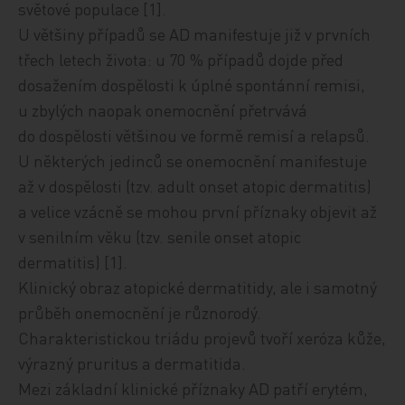
světové populace [1].
U většiny případů se AD manifestuje již v prvních
třech letech života: u 70 % případů dojde před
dosažením dospělosti k úplné spontánní remisi,
u zbylých naopak onemocnění přetrvává
do dospělosti většinou ve formě remisí a relapsů.
U některých jedinců se onemocnění manifestuje
až v dospělosti (tzv. adult onset atopic dermatitis)
a velice vzácně se mohou první příznaky objevit až
v senilním věku (tzv. senile onset atopic
dermatitis) [1].
Klinický obraz atopické dermatitidy, ale i samotný
průběh onemocnění je různorodý.
Charakteristickou triádu projevů tvoří xeróza kůže,
výrazný pruritus a dermatitida.
Mezi základní klinické příznaky AD patří erytém,