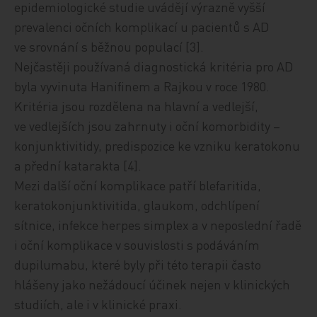
epidemiologické studie uvádějí výrazně vyšší
prevalenci očních komplikací u pacientů s AD
ve srovnání s běžnou populací [3].
Nejčastěji používaná diagnostická kritéria pro AD
byla vyvinuta Hanifinem a Rajkou v roce 1980.
Kritéria jsou rozdělena na hlavní a vedlejší,
ve vedlejších jsou zahrnuty i oční komorbidity –
konjunktivitidy, predispozice ke vzniku keratokonu
a přední katarakta [4].
Mezi další oční komplikace patří blefaritida,
keratokonjunktivitida, glaukom, odchlípení
sítnice, infekce herpes simplex a v neposlední řadě
i oční komplikace v souvislosti s podáváním
dupilumabu, které byly při této terapii často
hlášeny jako nežádoucí účinek nejen v klinických
studiích, ale i v klinické praxi.