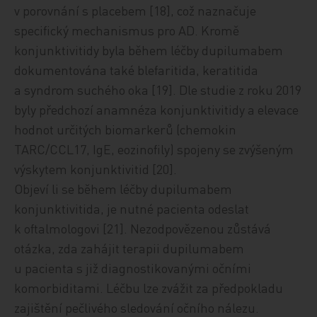
v porovnání s placebem [18], což naznačuje
specifický mechanismus pro AD. Kromě
konjunktivitidy byla během léčby dupilumabem
dokumentována také blefaritida, keratitida
a syndrom suchého oka [19]. Dle studie z roku 2019
byly předchozí anamnéza konjunktivitidy a elevace
hodnot určitých biomarkerů (chemokin
TARC/CCL17, IgE, eozinofily) spojeny se zvýšeným
výskytem konjunktivitid [20].
Objeví li se během léčby dupilumabem
konjunktivitida, je nutné pacienta odeslat
k oftalmologovi [21]. Nezodpovězenou zůstává
otázka, zda zahájit terapii dupilumabem
u pacienta s již diagnostikovanými očními
komorbiditami. Léčbu lze zvážit za předpokladu
zajištění pečlivého sledování očního nálezu.