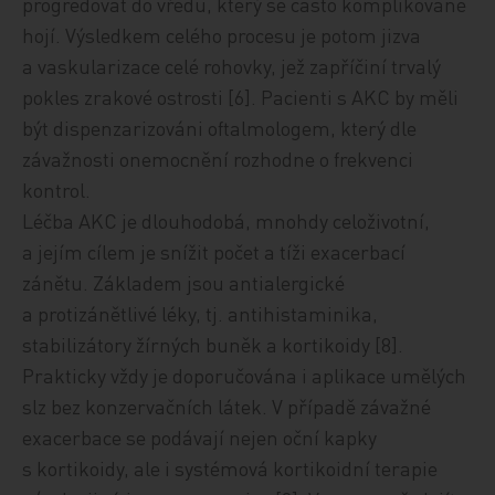
progredovat do vředu, který se často komplikovaně
hojí. Výsledkem celého procesu je potom jizva
a vaskularizace celé rohovky, jež zapříčiní trvalý
pokles zrakové ostrosti [6]. Pacienti s AKC by měli
být dispenzarizováni oftalmologem, který dle
závažnosti onemocnění rozhodne o frekvenci
kontrol.
Léčba AKC je dlouhodobá, mnohdy celoživotní,
a jejím cílem je snížit počet a tíži exacerbací
zánětu. Základem jsou antialergické
a protizánětlivé léky, tj. antihistaminika,
stabilizátory žírných buněk a kortikoidy [8].
Prakticky vždy je doporučována i aplikace umělých
slz bez konzervačních látek. V případě závažné
exacerbace se podávají nejen oční kapky
s kortikoidy, ale i systémová kortikoidní terapie