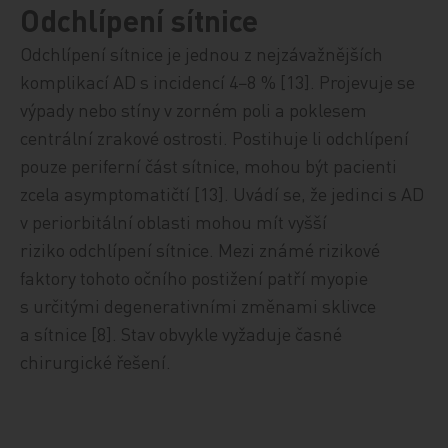
Odchlípení sítnice
Odchlípení sítnice je jednou z nejzávažnějších
komplikací AD s incidencí 4−8 % [13]. Projevuje se
výpady nebo stíny v zorném poli a poklesem
centrální zrakové ostrosti. Postihuje li odchlípení
pouze periferní část sítnice, mohou být pacienti
zcela asymptomatičtí [13]. Uvádí se, že jedinci s AD
v periorbitální oblasti mohou mít vyšší
riziko odchlípení sítnice. Mezi známé rizikové
faktory tohoto očního postižení patří myopie
s určitými degenerativními změnami sklivce
a sítnice [8]. Stav obvykle vyžaduje časné
chirurgické řešení.