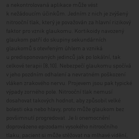
a nekontrolovaná aplikace může vést
k nežádoucím účinkům. Jedním z nich je zvýšený
nitrooční tlak, který je považován za hlavní rizikový
faktor pro vznik glaukomu. Kortikoidy navozený
glaukom patří do skupiny sekundárních
glaukomů s otevřeným úhlem a vzniká
u predisponovaných jedinců jak po lokální, tak
celkové terapii [8,10]. Nebezpečí glaukomu spočívá
v jeho pozdním odhalení a nevratném poškození
vláken zrakového nervu. Projevem jsou pak typické
výpady zorného pole. Nitrooční tlak nemusí
dosahovat takových hodnot, aby způsobil velké
bolesti oka nebo hlavy, proto může glaukom bez
povšimnutí progredovat. Je li onemocnění
doprovázeno epizodami vysokého nitroočního
tlaku, pacient si může stěžovat na mlhavé vidění,