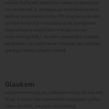
nikoliv. V případě stabilního nálezu se postupuje
konzervativně, tj. předepisuje se brýlová korekce,
aplikují se kontaktní čočky. Při progresi a splnění
určitých kritérií je v současné době standardně
doporučována stabilizační metoda corneal
cross linking (CXL). Ve velmi pokročilých stadiích
keratokonu se nevyhneme transplantaci rohovky,
která je v terénu atopie riziková.
Glaukom
Lokální kortikoidy jsou základem léčby AD více než
50 let. V akutní fázi onemocnění poskytují rychlou
úlevu od obtíží, ale jejich dlouhodobá