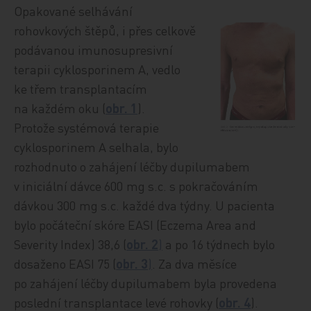
Opakované selhávání
rohovkových štěpů, i přes celkově
podávanou imunosupresivní
terapii cyklosporinem A, vedlo
ke třem transplantacím
na každém oku (
obr. 1
).
Protože systémová terapie
cyklosporinem A selhala, bylo
rozhodnuto o zahájení léčby dupilumabem
v iniciální dávce 600 mg s.c. s pokračováním
dávkou 300 mg s.c. každé dva týdny. U pacienta
bylo počáteční skóre EASI (Eczema Area and
Severity Index) 38,6 (
obr. 2
)
a po 16 týdnech bylo
dosaženo EASI 75 (
obr. 3
)
. Za dva měsíce
po zahájení léčby dupilumabem byla provedena
poslední transplantace levé rohovky (
obr. 4
).