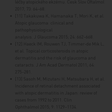
léčby atopického ekzému. Česk Slov Oftalmol
2017; 73: 64−68.
[11] Takakuwa K, Hamanaka T, Mori K, et al.
Atopic glaucoma: clinical and
pathophysiological
analysis. J Glaucoma 2015; 24: 662−668.
[12] Haeck IM, Rouwen TJ, Timmer‑de Mik L,
et al. Topical corticosteroids in atopic
dermatitis and the risk of glaucoma and
cataracts. J Am Acad Dermatol 2011; 64:
275−281.
[13] Sasoh M, Mizutani H, Matsubara H, et al.
Incidence of retinal detachment associated
with atopic dermatitis in Japan: review of
cases from 1992 to 2011. Clin
Ophthalmol 2015; 9: 1129−1134.