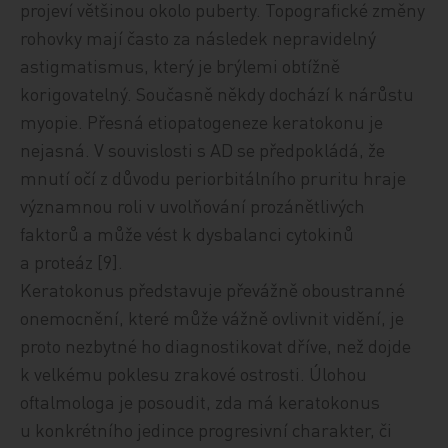
projeví většinou okolo puberty. Topografické změny
rohovky mají často za následek nepravidelný
astigmatismus, který je brýlemi obtížně
korigovatelný. Současně někdy dochází k nárůstu
myopie. Přesná etiopatogeneze keratokonu je
nejasná. V souvislosti s AD se předpokládá, že
mnutí očí z důvodu periorbitálního pruritu hraje
významnou roli v uvolňování prozánětlivých
faktorů a může vést k dysbalanci cytokinů
a proteáz [9].
Keratokonus představuje převážně oboustranné
onemocnění, které může vážně ovlivnit vidění, je
proto nezbytné ho diagnostikovat dříve, než dojde
k velkému poklesu zrakové ostrosti. Úlohou
oftalmologa je posoudit, zda má keratokonus
u konkrétního jedince progresivní charakter, či