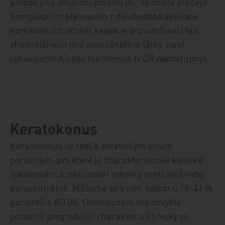
a/nebo jiná imunosupresiva [8]. Ve snaze předejít
komplikacím plynoucím z dlouhodobé aplikace
kortikoidních očních kapek je pro udržovací fázi
vhodnější volit jiné protizánětlivé látky, např.
cyklosporin A nebo takrolimus (v ČR nedostupný).
Keratokonus
Keratokonus se řadí k ektatickým očním
poruchám, pro které je charakteristické kónické
vyklenování a ztenčování rohovky centrálně nebo
paracentrálně. Můžeme se s ním setkat u 18−41 %
pacientů s AD [8]. Onemocnění má obvykle
pozvolně progredující charakter a klinicky se