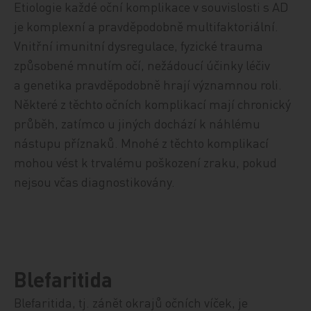
Etiologie každé oční komplikace v souvislosti s AD
je komplexní a pravděpodobně multifaktoriální.
Vnitřní imunitní dysregulace, fyzické trauma
způsobené mnutím očí, nežádoucí účinky léčiv
a genetika pravděpodobně hrají významnou roli.
Některé z těchto očních komplikací mají chronický
průběh, zatímco u jiných dochází k náhlému
nástupu příznaků. Mnohé z těchto komplikací
mohou vést k trvalému poškození zraku, pokud
nejsou včas diagnostikovány.
Blefaritida
Blefaritida, tj. zánět okrajů očních víček, je