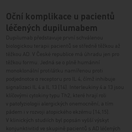
Oční komplikace u pacientů
léčených dupilumabem
Dupilumab představuje první schválenou
biologickou terapii pacientů se středně těžkou až
těžkou AD. V České republice má úhradu jen pro
těžkou formu. Jedná se o plně humánní
monoklonální protilátku namířenou proti
podjednotce α receptoru pro IL 4, čímž inhibuje
signalizaci IL 4 a IL 13 [14]. Interleukiny 4 a 13 jsou
klíčovými cytokiny typu Th2, které hrají roli
v patofyziologii alergických onemocnění, a tím
pádem i v rozvoji atopického ekzému [14,15].
V klinických studiích byl popsán vyšší výskyt
konjunktivitid ve skupině pacientů s AD léčených