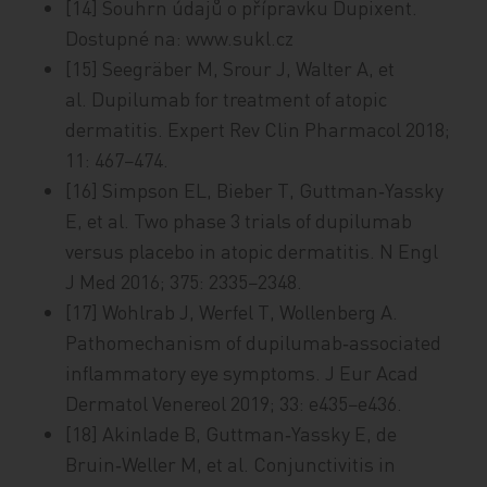
[14] Souhrn údajů o přípravku Dupixent.
Dostupné na: www.sukl.cz
[15] Seegräber M, Srour J, Walter A, et
al. Dupilumab for treatment of atopic
dermatitis. Expert Rev Clin Pharmacol 2018;
11: 467−474.
[16] Simpson EL, Bieber T, Guttman‑Yassky
E, et al. Two phase 3 trials of dupilumab
versus placebo in atopic dermatitis. N Engl
J Med 2016; 375: 2335−2348.
[17] Wohlrab J, Werfel T, Wollenberg A.
Pathomechanism of dupilumab‑associated
inflammatory eye symptoms. J Eur Acad
Dermatol Venereol 2019; 33: e435−e436.
[18] Akinlade B, Guttman‑Yassky E, de
Bruin‑Weller M, et al. Conjunctivitis in