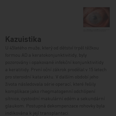
Kazuistika
U 45letého muže, který od dětství trpěl těžkou
formou AD a keratokonjunktivitidy, byly
pozorovány i opakované in­fek­ční konjunktivitidy
a keratitidy. První oční zákrok prodělal v 15 letech
pro steroidní kataraktu. V dalším období jeho
života následovala série operací, které řešily
komplikace jako rhegmatogenní odchlípení
sítnice, cystoidní makulární edém a sekundární
glaukom. Postupná dekompenzace rohovky byla
indikována k její transplantaci.