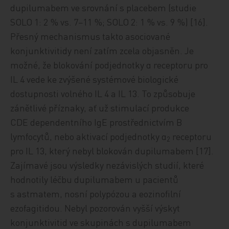
dupilumabem ve srovnání s placebem (studie
SOLO 1: 2 % vs. 7−11 %; SOLO 2: 1 % vs. 9 %) [16].
Přesný mechanismus takto asociované
konjunktivitidy není zatím zcela objasněn. Je
možné, že blokování podjednotky α receptoru pro
IL 4 vede ke zvýšené systémové biologické
dostupnosti volného IL 4 a IL 13. To způsobuje
zánětlivé příznaky, ať už stimulací produkce
CDE dependentního IgE prostřednictvím B
lymfocytů, nebo aktivací podjednotky α
receptoru
2
pro IL 13, který nebyl blokován dupilumabem [17].
Zajímavé jsou výsledky nezávislých studií, které
hodnotily léčbu dupilumabem u pacientů
s astmatem, nosní polypózou a eozinofilní
ezofagitidou. Nebyl pozorován vyšší výskyt
konjunktivitid ve skupinách s dupilumabem