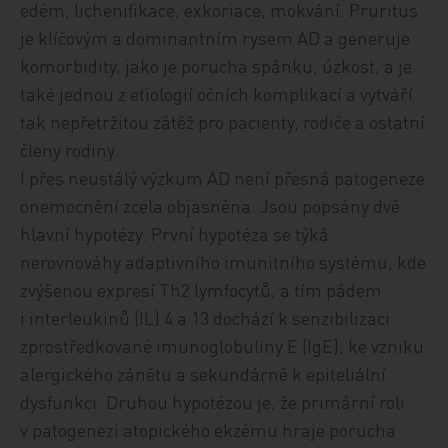
edém, lichenifikace, exkoriace, mokvání. Pruritus
je klíčovým a dominantním rysem AD a generuje
komorbidity, jako je porucha spánku, úzkost, a je
také jednou z etiologií očních komplikací a vytváří
tak nepřetržitou zátěž pro pacienty, rodiče a ostatní
členy rodiny.
I přes neustálý výzkum AD není přesná patogeneze
onemocnění zcela objasněna. Jsou popsány dvě
hlavní hypotézy. První hypotéza se týká
nerovnováhy adaptivního imunitního systému, kde
zvýšenou expresí Th2 lymfocytů, a tím pádem
i interleukinů (IL) 4 a 13 dochází k senzibilizaci
zprostředkované imunoglobuliny E (IgE), ke vzniku
alergického zánětu a sekundárně k epiteliální
dysfunkci. Druhou hypotézou je, že primární roli
v patogenezi atopického ekzému hraje porucha