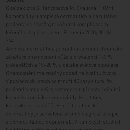
Gkalpakiotis S, Tánczosová M, Skalická P. Oční
komorbidity u atopické dermatitidy a kazuistika
pacienta se závažnými očními komplikacemi
léčeného dupilumabem. Remedia 2020; 30: 361–
364.
Atopická dermatitida je multifaktoriální chronické
zánětlivé onemocnění kůže s prevalencí 1–3 %
u dospělých a 15–20 % u dětské světové populace.
Onemocnění má značný dopad na kvalitu života.
V posledních letech se množí důkazy o tom, že
pacienti s atopickým ekzémem trpí často i očními
komplikacemi (konjunktivitidy, keratitidy,
keratokonus a další). Pro léčbu atopické
dermatitidy je schválena první biologická terapie
s účinnou látkou dupilumab. V klinických studiích
byl hlášen vyšší výskyt konjunktivitid oproti