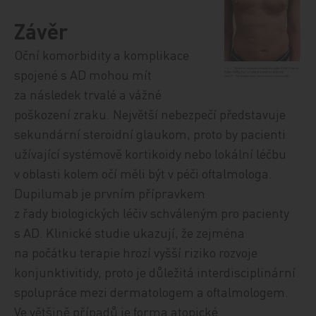
Závěr
Oční komorbidity a komplikace
spojené s AD mohou mít
za následek trvalé a vážné
poškození zraku. Největší nebezpečí představuje
sekundární steroidní glaukom, proto by pacienti
užívající systémově kortikoidy nebo lokální léčbu
v oblasti kolem očí měli být v péči oftalmologa.
Dupilumab je prvním přípravkem
z řady biologických léčiv schváleným pro pacienty
s AD. Klinické studie ukazují, že zejména
na počátku terapie hrozí vyšší riziko rozvoje
konjunktivitidy, proto je důležitá interdisciplinární
spolupráce mezi dermatologem a oftalmologem.
Ve většině případů je forma atopické