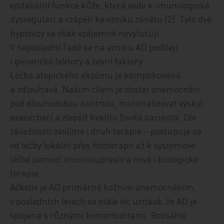
epiteliální funkce kůže, která vede k imunologické
dysregulaci a vzápětí ke vzniku zánětu [2]. Tyto dvě
hypotézy se však vzájemně nevylučují.
V neposlední řadě se na vzniku AD podílejí
i genetické faktory a zevní faktory.
Léčba atopického ekzému je komplikovaná
a zdlouhavá. Naším cílem je dostat onemocnění
pod dlouhodobou kontrolu, minimalizovat výskyt
exacerbací a zlepšit kvalitu života pacienta. Dle
závažnosti zvolíme i druh terapie – postupuje se
od léčby lokální přes fototerapii až k systémové
léčbě pomocí imunosupresiv a nově i biologické
terapie.
Ačkoliv je AD primárně kožním onemocněním,
v posledních letech se stále víc uznává, že AD je
spojena s různými komorbiditami. Rozsáhlé