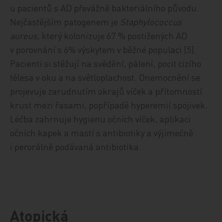
u pacientů s AD převážně bakteriálního původu.
Nejčastějším patogenem je
Staphylococcus
aureus
, který kolonizuje 67 % postižených AD
v porovnání s 6% výskytem v běžné populaci [5].
Pacienti si stěžují na svědění, pálení, pocit cizího
tělesa v oku a na světloplachost. Onemocnění se
projevuje zarudnutím okrajů víček a přítomností
krust mezi řasami, popřípadě hyperemií spojivek.
Léčba zahrnuje hygienu očních víček, aplikaci
očních kapek a mastí s antibiotiky a výjimečně
i perorálně podávaná antibiotika.
Atopická