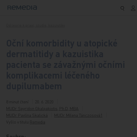
Přeskočit na obsah
Od teorie k praxi, studie, kazuistiky
Oční komorbidity u atopické
dermatitidy a kazuistika
pacienta se závažnými očními
komplikacemi léčeného
dupilumabem
8 minut čtení
20. 6. 2020
MUDr. Spyridon Gkalpakiotis, Ph.D, MBA
MUDr. Pavlína Skalická
MUDr. Milena Tánczosová1
Vyšlo v titulu
Remedia
Souhrn: