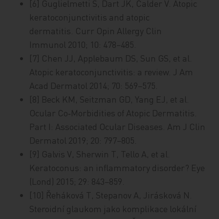
[6] Guglielmetti S, Dart JK, Calder V. Atopic
keratoconjunctivitis and atopic
dermatitis. Curr Opin Allergy Clin
Immunol 2010; 10: 478−485.
[7] Chen JJ, Applebaum DS, Sun GS, et al.
Atopic keratoconjunctivitis: a review. J Am
Acad Dermatol 2014; 70: 569−575.
[8] Beck KM, Seitzman GD, Yang EJ, et al.
Ocular Co‑Morbidities of Atopic Dermatitis.
Part I: Associated Ocular Diseases. Am J Clin
Dermatol 2019; 20: 797−805.
[9] Galvis V, Sherwin T, Tello A, et al.
Keratoconus: an inflammatory disorder? Eye
(Lond) 2015; 29: 843−859.
[10] Řeháková T, Stepanov A, Jirásková N.
Steroidní glaukom jako komplikace lokální