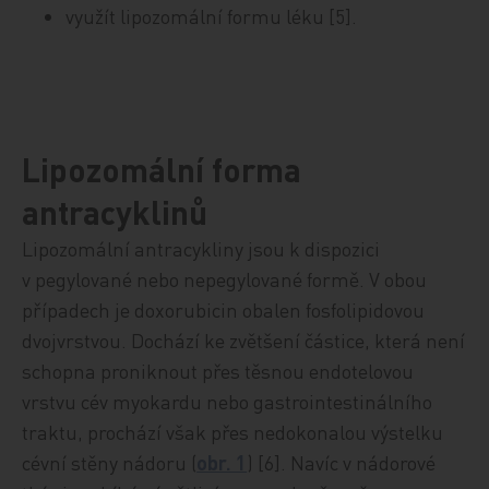
využít lipozomální formu léku [5].
Lipozomální forma
antracyklinů
Lipozomální antracykliny jsou k dispozici
v pegylované nebo nepegylované formě. V obou
případech je doxorubicin obalen fosfolipidovou
dvojvrstvou. Dochází ke zvětšení částice, která není
schopna proniknout přes těsnou endotelovou
vrstvu cév myokardu nebo gastrointestinálního
traktu, prochází však přes nedokonalou výstelku
cévní stěny nádoru (
obr. 1
) [6]. Navíc v nádorové