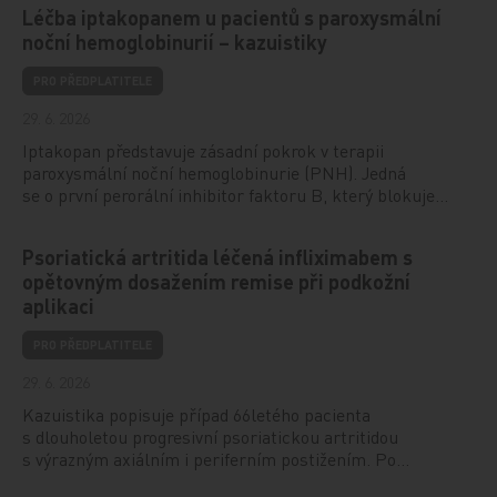
Léčba iptakopanem u pacientů s paroxysmální
noční hemoglobinurií – kazuistiky
PRO PŘEDPLATITELE
29. 6. 2026
Iptakopan představuje zásadní pokrok v terapii
paroxysmální noční hemoglobinurie (PNH). Jedná
se o první perorální inhibitor faktoru B, který blokuje…
Psoriatická artritida léčená infliximabem s
opětovným dosažením remise při podkožní
aplikaci
PRO PŘEDPLATITELE
29. 6. 2026
Kazuistika popisuje případ 66letého pacienta
s dlouholetou progresivní psoriatickou artritidou
s výrazným axiálním i periferním postižením. Po…