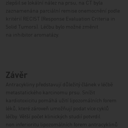
zlepšil se lokální nález na prsu, na CT byla
zaznamenána parciální remise onemocnění podle
kritérií RECIST (Response Evaluation Criteria in
Solid Tumors). Léčbu bylo možné změnit
na inhibitor aromatázy.
Závěr
Antracykliny představují důležitý článek v léčbě
metastatického karcinomu prsu. Snížit
kardiotoxicitu pomáhá užití lipozomálních forem
léků, které zároveň umožňují podat více cyklů
léčby. Větší počet klinických studií potvrdil
non inferioritu lipozomálních forem antracyklinů