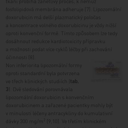
tkáni probíhá zánětlivý proces, k němuž
fosfolipidová membrána adheruje [7]. Lipozomální
doxorubicin má delší plazmatický poločas
a koncentrace volného doxorubicinu je vždy nižší
oproti konvenční formě. Tímto způsobem lze tedy
dosáhnout redukce kardiotoxicity přípravku
a možnosti podat více cyklů léčby při zachování
účinnosti [8].
Non inferiorita lipozomální formy
oproti standardní byla potvrzena
ve třech klinických studiích (
tab.
3
). Dvě sledování porovnávala
lipozomální doxorubicin s konvenčním
doxorubicinem a zařazené pacientky mohly být
v minulosti léčeny antracykliny do kumulativní
2
dávky 300 mg/m
[9,10]. Ve třetím klinickém