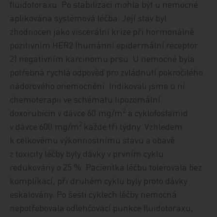
fluidotoraxu. Po stabilizaci mohla být u nemocné
aplikována systémová léčba. Její stav byl
zhodnocen jako viscerální krize při hormonálně
pozitivním HER2 (humánní epidermální receptor
2) negativním karcinomu prsu. U nemocné byla
potřebná rychlá odpověď pro zvládnutí pokročilého
nádorového onemocnění. Indikovali jsme u ní
chemoterapii ve schématu lipozomální
2
doxorubicin v dávce 60 mg/m
a cyklofosfamid
2
v dávce 600 mg/m
každé tři týdny. Vzhledem
k celkovému výkonnostnímu stavu a obavě
z toxicity léčby byly dávky v prvním cyklu
redukovány o 25 %. Pacientka léčbu tolerovala bez
komplikací, při druhém cyklu byly proto dávky
eskalovány. Po šesti cyklech léčby nemocná
nepotřebovala odlehčovací punkce fluidotoraxu,