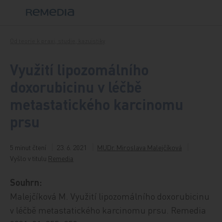
Přeskočit na obsah
Od teorie k praxi, studie, kazuistiky
Využití lipozomálního
doxorubicinu v léčbě
metastatického karcinomu
prsu
5 minut čtení
23. 6. 2021
MUDr. Miroslava Malejčíková
Vyšlo v titulu
Remedia
Souhrn:
Malejčíková M. Využití lipozomálního doxorubicinu
v léčbě metastatického karcinomu prsu. Remedia