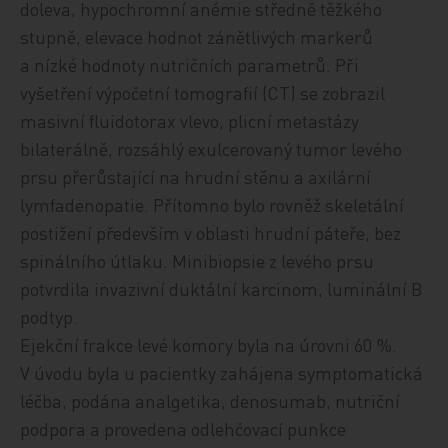
doleva, hypochromní anémie středně těžkého
stupně, elevace hodnot zánětlivých markerů
a nízké hodnoty nutričních parametrů. Při
vyšetření výpočetní tomografií (CT) se zobrazil
masivní fluidotorax vlevo, plicní metastázy
bilaterálně, rozsáhlý exulcerovaný tumor levého
prsu přerůstající na hrudní stěnu a axilární
lymfadenopatie. Přítomno bylo rovněž skeletální
postižení především v oblasti hrudní páteře, bez
spinálního útlaku. Minibiopsie z levého prsu
potvrdila invazivní duktální karcinom, luminální B
podtyp.
Ejekční frakce levé komory byla na úrovni 60 %.
V úvodu byla u pacientky zahájena symptomatická
léčba, podána analgetika, denosumab, nutriční
podpora a provedena odlehčovací punkce