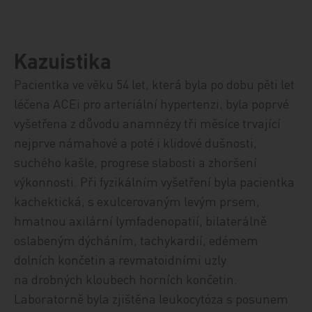
Kazuistika
Pacientka ve věku 54 let, která byla po dobu pěti let
léčena ACEi pro arteriální hypertenzi, byla poprvé
vyšetřena z důvodu anamnézy tři měsíce trvající
nejprve námahové a poté i klidové dušnosti,
suchého kašle, progrese slabosti a zhoršení
výkonnosti. Při fyzikálním vyšetření byla pacientka
kachektická, s exulcerovaným levým prsem,
hmatnou axilární lymfadenopatií, bilaterálně
oslabeným dýcháním, tachykardií, edémem
dolních končetin a revmatoidními uzly
na drobných kloubech horních končetin.
Laboratorně byla zjištěna leukocytóza s posunem