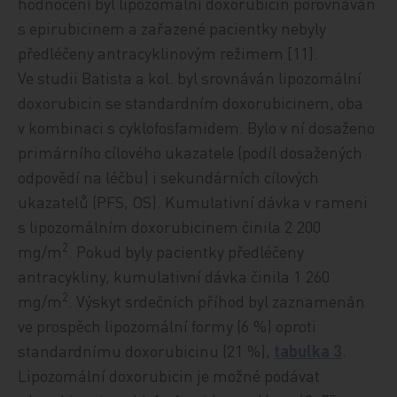
hodnocení byl lipozomální doxorubicin porovnáván
s epirubicinem a zařazené pacientky nebyly
předléčeny antracyklinovým režimem [11].
Ve studii Batista a kol. byl srovnáván lipozomální
doxorubicin se standardním doxorubicinem, oba
v kombinaci s cyklofosfamidem. Bylo v ní dosaženo
primárního cílového ukazatele (podíl dosažených
odpovědí na léčbu) i sekundárních cílových
ukazatelů (PFS, OS). Kumulativní dávka v rameni
s lipozomálním doxorubicinem činila 2 200
2
mg/m
. Pokud byly pacientky předléčeny
antracykliny, kumulativní dávka činila 1 260
2
mg/m
. Výskyt srdečních příhod byl zaznamenán
ve prospěch lipozomální formy (6 %) oproti
standardnímu doxorubicinu (21 %),
tabulka 3
.
Lipozomální doxorubicin je možné podávat