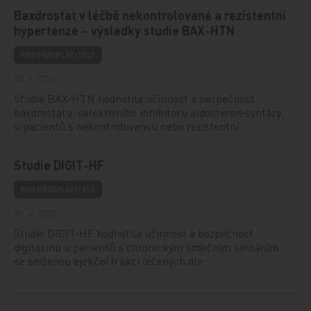
Baxdrostat v léčbě nekontrolované a rezistentní
hypertenze – výsledky studie BAX-HTN
PRO PŘEDPLATITELE
30. 4. 2026
Studie BAX‑HTN hodnotila účinnost a bezpečnost
baxdrostatu, selektivního inhibitoru aldosteron‑syntázy,
u pacientů s nekontrolovanou nebo rezistentní…
Studie DIGIT-HF
PRO PŘEDPLATITELE
30. 4. 2026
Studie DIGIT‑HF hodnotila účinnost a bezpečnost
digitoxinu u pacientů s chronickým srdečním selháním
se sníženou ejekční frakcí léčených dle…