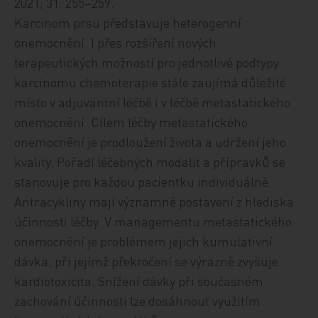
2021; 31: 255–259.
Karcinom prsu představuje heterogenní
onemocnění. I přes rozšíření nových
terapeutických možností pro jednotlivé podtypy
karcinomu chemoterapie stále zaujímá důležité
místo v adjuvantní léčbě i v léčbě metastatického
onemocnění. Cílem léčby metastatického
onemocnění je prodloužení života a udržení jeho
kvality. Pořadí léčebných modalit a přípravků se
stanovuje pro každou pacientku individuálně.
Antracykliny mají významné postavení z hlediska
účinnosti léčby. V managementu metastatického
onemocnění je problémem jejich kumulativní
dávka, při jejímž překročení se výrazně zvyšuje
kardiotoxicita. Snížení dávky při současném
zachování účinnosti lze dosáhnout využitím