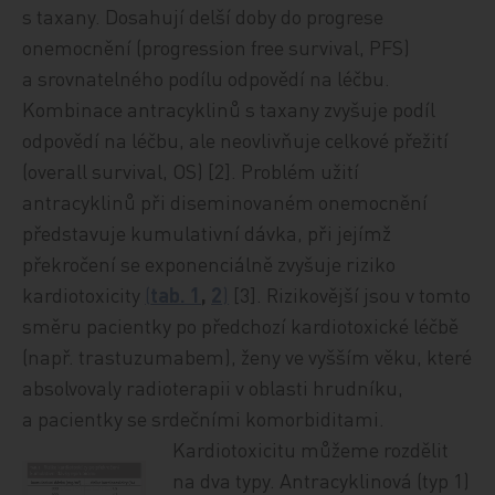
s taxany. Dosahují delší doby do progrese
onemocnění (progression free survival, PFS)
a srovnatelného podílu odpovědí na léčbu.
Kombinace antracyklinů s taxany zvyšuje podíl
odpovědí na léčbu, ale neovlivňuje celkové přežití
(overall survival, OS) [2]. Problém užití
antracyklinů při diseminovaném onemocnění
představuje kumulativní dávka, při jejímž
překročení se exponenciálně zvyšuje riziko
kardiotoxicity
(
tab. 1
,
2
)
[3]. Rizikovější jsou v tomto
směru pacientky po předchozí kardiotoxické léčbě
(např. trastuzumabem), ženy ve vyšším věku, které
absolvovaly radioterapii v oblasti hrudníku,
a pacientky se srdečními komorbiditami.
Kardiotoxicitu můžeme rozdělit
na dva typy. Antracyklinová (typ 1)