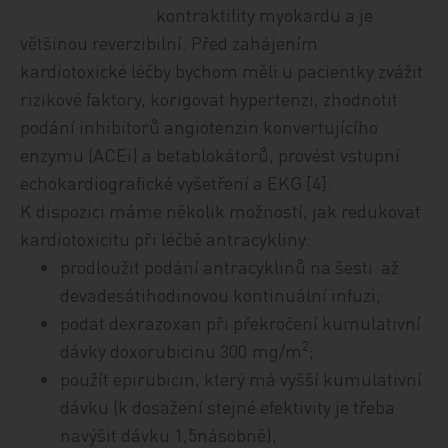
kontraktility myokardu a je
většinou reverzibilní. Před zahájením
kardiotoxické léčby bychom měli u pacientky zvážit
rizikové faktory, korigovat hypertenzi, zhodnotit
podání inhibitorů angiotenzin konvertujícího
enzymu (ACEi) a betablokátorů, provést vstupní
echokardiografické vyšetření a EKG [4].
K dispozici máme několik možností, jak redukovat
kardiotoxicitu při léčbě antracykliny:
prodloužit podání antracyklinů na šesti až
devadesátihodinovou kontinuální infuzi;
podat dexrazoxan při překročení kumulativní
2
dávky doxorubicinu 300 mg/m
;
použít epirubicin, který má vyšší kumulativní
dávku (k dosažení stejné efektivity je třeba
navýšit dávku 1,5násobně);