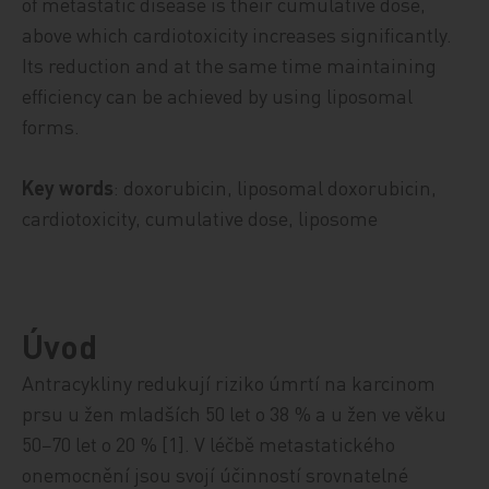
of metastatic disease is their cumulative dose,
above which cardiotoxicity increases significantly.
Its reduction and at the same time maintaining
efficiency can be achieved by using liposomal
forms.
Key words
: doxorubicin, liposomal doxorubicin,
cardiotoxicity, cumulative dose, liposome
Úvod
Antracykliny redukují riziko úmrtí na karcinom
prsu u žen mladších 50 let o 38 % a u žen ve věku
50−70 let o 20 % [1]. V léčbě metastatického
onemocnění jsou svojí účinností srovnatelné