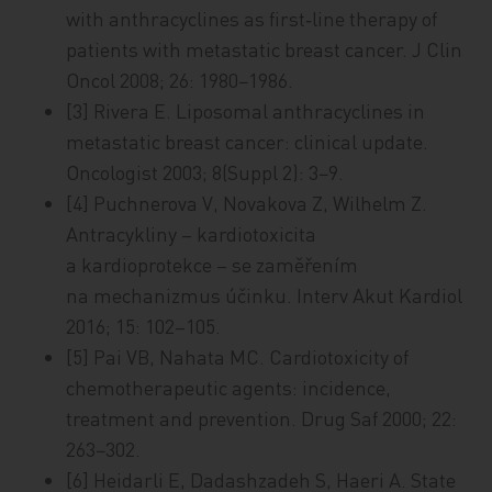
with anthracyclines as first‑line therapy of
patients with metastatic breast cancer. J Clin
Oncol 2008; 26: 1980−1986.
[3] Rivera E. Liposomal anthracyclines in
metastatic breast cancer: clinical update.
Oncologist 2003; 8(Suppl 2): 3−9.
[4] Puchnerova V, Novakova Z, Wilhelm Z.
Antracykliny – kardiotoxicita
a kardioprotekce – se zaměřením
na mechanizmus účinku. Interv Akut Kardiol
2016; 15: 102–105.
[5] Pai VB, Nahata MC. Cardiotoxicity of
chemotherapeutic agents: incidence,
treatment and prevention. Drug Saf 2000; 22:
263−302.
[6] Heidarli E, Dadashzadeh S, Haeri A. State