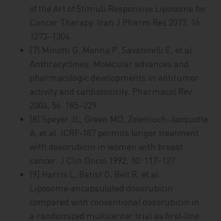
of the Art of Stimuli‑Responsive Liposome for
Cancer Therapy. Iran J Pharm Res 2017; 16:
1273−1304.
[7] Minotti G, Menna P, Savatorelli E, et al.
Anthracyclines: Molecular advances and
pharmacologic developments in antitumor
activity and cardiotoxicity. Pharmacol Rev
2004; 56: 185–229.
[8] Speyer JL, Green MD, Zeleniuch‑Jacquotte
A, et al. ICRF‑187 permits longer treatment
with doxorubicin in women with breast
cancer. J Clin Oncol 1992; 10: 117−127.
[9] Harris L, Batist G, Belt R, et al.
Liposome‑encapsulated doxorubicin
compared with conventional doxorubicin in
a randomized multicenter trial as first‑line