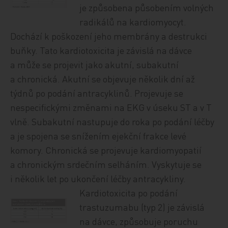
je způsobena působením volných
radikálů na kardio­myo­cyt.
Dochází k poškození jeho membrány a destrukci
buňky. Tato kardiotoxicita je závislá na dávce
a může se projevit jako akutní, subakutní
a chronická. Akutní se objevuje několik dní až
týdnů po podání antracyklinů. Projevuje se
nespecifickými změnami na EKG v úseku ST a v T
vlně. Sub­akut­ní nastupuje do roka po podání léčby
a je spojena se snížením ejekční frakce levé
komory. Chronická se projevuje kardiomyopatií
a chronickým srdečním selháním. Vyskytuje se
i několik let po ukončení léčby antracykliny.
Kardiotoxicita po podání
trastuzumabu (typ 2) je závislá
na dávce, způsobuje poruchu