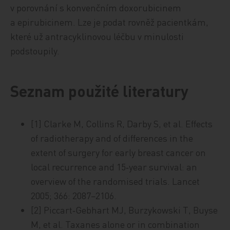
v porovnání s konvenčním doxorubicinem
a epirubicinem. Lze je podat rovněž pacientkám,
které už antracyklinovou léčbu v minulosti
podstoupily.
Seznam použité literatury
[1] Clarke M, Collins R, Darby S, et al. Effects
of radiotherapy and of differences in the
extent of surgery for early breast cancer on
local recurrence and 15‑year survival: an
overview of the randomised trials. Lancet
2005; 366: 2087−2106.
[2] Piccart‑Gebhart MJ, Burzykowski T, Buyse
M, et al. Taxanes alone or in combination