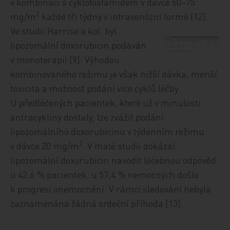
v kombinaci s cyklofosfamidem v dávce 60−75
2
mg/m
každé tři týdny v intravenózní formě [12].
Ve studii Harrise a kol. byl
lipozomální doxorubicin podáván
v monoterapii [9]. Výhodou
kombinovaného režimu je však nižší dávka, menší
toxicita a možnost podání více cyklů léčby.
U předléčených pacientek, které už v minulosti
antracykliny dostaly, lze zvážit podání
lipozomálního doxorubicinu v týdenním režimu
2
v dávce 20 mg/m
. V malé studii dokázal
lipozomální doxorubicin navodit léčebnou odpověď
u 42,6 % pacientek, u 57,4 % nemocných došlo
k progresi onemocnění. V rámci sledování nebyla
zaznamenána žádná srdeční příhoda [13].