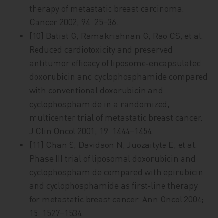
therapy of metastatic breast carcinoma.
Cancer 2002; 94: 25−36.
[10] Batist G, Ramakrishnan G, Rao CS, et al.
Reduced cardiotoxicity and preserved
antitumor efficacy of liposome‑encapsulated
doxorubicin and cyclophosphamide compared
with conventional doxorubicin and
cyclophosphamide in a randomized,
multicenter trial of metastatic breast cancer.
J Clin Oncol 2001; 19: 1444−1454.
[11] Chan S, Davidson N, Juozaityte E, et al.
Phase III trial of liposomal doxorubicin and
cyclophosphamide compared with epirubicin
and cyclophosphamide as first‑line therapy
for metastatic breast cancer. Ann Oncol 2004;
15: 1527−1534.