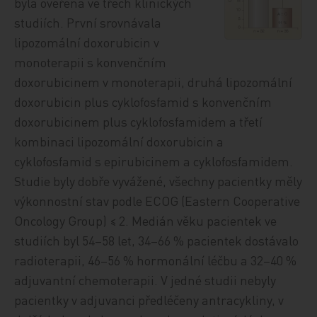
byla ověřena ve třech klinických
studiích. První srovnávala
lipozomální doxorubicin v
monoterapii s konvenčním
doxorubicinem v monoterapii, druhá lipozomální
doxorubicin plus cyklofosfamid s konvenčním
doxorubicinem plus cyklofosfamidem a třetí
kombinaci lipozomální doxorubicin a
cyklofosfamid s epirubicinem a cyklofosfamidem.
Studie byly dobře vyvážené, všechny pacientky měly
výkonnostní stav podle ECOG (Eastern Cooperative
Oncology Group) ≤ 2. Medián věku pacientek ve
studiích byl 54–58 let, 34–66 % pacientek dostávalo
radioterapii, 46–56 % hormonální léčbu a 32–40 %
adjuvantní chemoterapii. V jedné studii nebyly
pacientky v adjuvanci předléčeny antracykliny, v