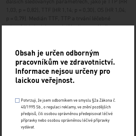
dalších sledovaných parametrech, jako je TTP (HR
1,03; p = 0,82), TTF (HR 1,14; p = 0,30), OS (HR 1,04;
p = 0,79). Medián TTF, TTP a trvání léčebné
odpovědi byly dokonce delší u lipozomálního
doxorubicinu plus cyklofosfamidu ve srovnání s
konvenčním doxorubicinem a cyklofosfamidem. V
Obsah je určen odborným
analýze dvou klinických studií byl lipozomální
doxorubicin dokonce účinnější u pacientek, které
pracovníkům ve zdravotnictví.
byly v adjuvanci léčeny antracykliny, v parametru
Informace nejsou určeny pro
léčebné ORR (31 % vs. 11 %; p = 0,04) a TTF (4,3 vs.
laickou veřejnost.
2,1 měsíce; p = 0,01) [7–9], viz
graf 2
.
Potvrzuji, že jsem odborníkem ve smyslu §2a Zákona č.
40/1995 Sb., o regulaci reklamy, ve znění pozdějších
předpisů, čili osobou oprávněnou předepisovat léčivé
Nežádoucí účinky
přípravky nebo osobou oprávněnou léčivé přípravky
lipozomálního doxorubicinu
vydávat.