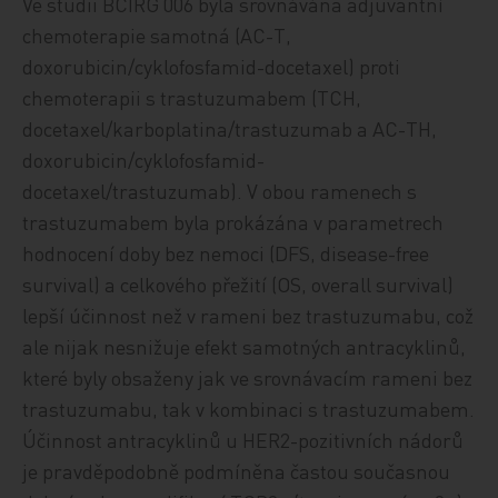
Ve studii BCIRG 006 byla srovnávána adjuvantní
chemoterapie samotná (AC-T,
doxorubicin/cyklofosfamid-docetaxel) proti
chemoterapii s trastuzumabem (TCH,
docetaxel/karboplatina/trastuzumab a AC-TH,
doxorubicin/cyklofosfamid-
docetaxel/trastuzumab). V obou ramenech s
trastuzumabem byla prokázána v parametrech
hodnocení doby bez nemoci (DFS, disease-free
survival) a celkového přežití (OS, overall survival)
lepší účinnost než v rameni bez trastuzumabu, což
ale nijak nesnižuje efekt samotných antracyklinů,
které byly obsaženy jak ve srovnávacím rameni bez
trastuzumabu, tak v kombinaci s trastuzumabem.
Účinnost antracyklinů u HER2-pozitivních nádorů
je pravděpodobně podmíněna častou současnou