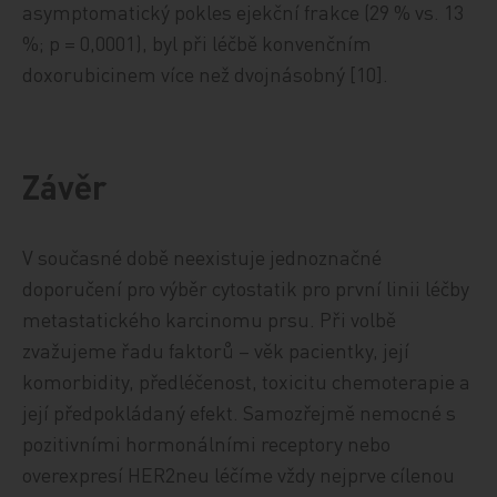
asymptomatický pokles ejekční frakce (29 % vs. 13
%; p = 0,0001), byl při léčbě konvenčním
doxorubicinem více než dvojnásobný [10].
Závěr
V současné době neexistuje jednoznačné
doporučení pro výběr cytostatik pro první linii léčby
metastatického karcinomu prsu. Při volbě
zvažujeme řadu faktorů – věk pacientky, její
komorbidity, předléčenost, toxicitu chemoterapie a
její předpokládaný efekt. Samozřejmě nemocné s
pozitivními hormonálními receptory nebo
overexpresí HER2neu léčíme vždy nejprve cílenou