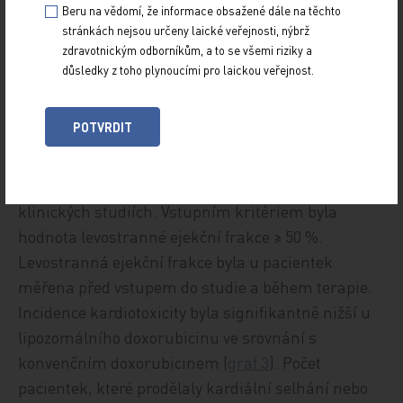
Beru na vědomí, že informace obsažené dále na těchto
stránkách nejsou určeny laické veřejnosti, nýbrž
Lipozomální doxorubicin
zdravotnickým odborníkům, a to se všemi riziky a
vykazoval stejnou toleranci jako
důsledky z toho plynoucími pro laickou veřejnost.
konvenční doxorubicin. Incidence
stomatitidy a mukozitidy všech
POTVRDIT
stupňů byla signifikantně nižší u
lipozomálního doxorubicinu (p = 0,008).
Kardiotoxicita byla sledována ve všech třech
klinických studiích. Vstupním kritériem byla
hodnota levostranné ejekční frakce ≥ 50 %.
Levostranná ejekční frakce byla u pacientek
měřena před vstupem do studie a během terapie.
Incidence kardiotoxicity byla signifikantně nižší u
lipozomálního doxorubicinu ve srovnání s
konvenčním doxorubicinem (
graf 3
). Počet
pacientek, které prodělaly kardiální selhání nebo