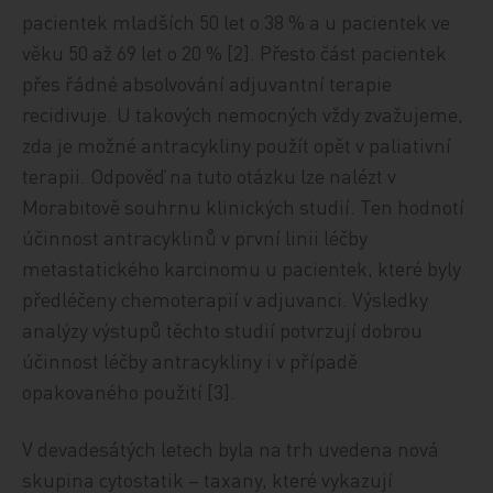
pacientek mladších 50 let o 38 % a u pacientek ve
věku 50 až 69 let o 20 % [2]. Přesto část pacientek
přes řádné absolvování adjuvantní terapie
recidivuje. U takových nemocných vždy zvažujeme,
zda je možné antracykliny použít opět v paliativní
terapii. Odpověď na tuto otázku lze nalézt v
Morabitově souhrnu klinických studií. Ten hodnotí
účinnost antracyklinů v první linii léčby
metastatického karcinomu u pacientek, které byly
předléčeny chemoterapií v adjuvanci. Výsledky
analýzy výstupů těchto studií potvrzují dobrou
účinnost léčby antracykliny i v případě
opakovaného použití [3].
V devadesátých letech byla na trh uvedena nová
skupina cytostatik – taxany, které vykazují