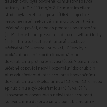
dalších dvou byla povolena kumulativní dávka
antracyklinů ≤ 300 mg/m2. Primárním cílem
studie byla léčebná odpověď (ORR – objective
response rate), sekundárními cíli potom trvání
léčebné odpovědi, doba do progrese onemocnění
(TTP – time to progression) a doba do selhání léčby
(TTF – time to treatment failure) a celkové
přežívání (OS – overall survival). Cílem bylo
prokázat non-inferioritu lipozomálního
doxorubicinu proti srovnávací léčbě. V parametru
léčebné odpovědi nebyl lipozomální doxorubicin
plus cyklofosfamid inferiorní proti konvenčnímu
doxorubicinu a cyklofosfamidu (43 % vs. 43 %) nebo
epirubicinu a cyklofosfamidu (46 % vs. 39 %).
Lipozomální doxorubicin nebyl inferiorní proti
konvenčnímu doxorubicinu a epirubicinu ani v