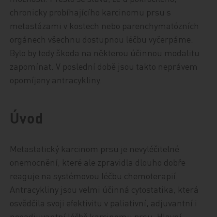
chronicky probíhajícího karcinomu prsu s
metastázami v kostech nebo parenchymatózních
orgánech všechnu dostupnou léčbu vyčerpáme.
Bylo by tedy škoda na některou účinnou modalitu
zapomínat. V poslední době jsou takto neprávem
opomíjeny antracykliny.
Úvod
Metastatický karcinom prsu je nevyléčitelné
onemocnění, které ale zpravidla dlouho dobře
reaguje na systémovou léčbu chemoterapií.
Antracykliny jsou velmi účinná cytostatika, která
osvědčila svoji efektivitu v paliativní, adjuvantní i
neoadjuvantní léčbě karcinomu prsu. Hlavní