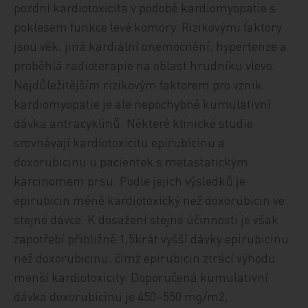
pozdní kardiotoxicita v podobě kardiomyopatie s
poklesem funkce levé komory. Rizikovými faktory
jsou věk, jiná kardiální onemocnění, hypertenze a
proběhlá radioterapie na oblast hrudníku vlevo.
Nejdůležitějším rizikovým faktorem pro vznik
kardiomyopatie je ale nepochybně kumulativní
dávka antracyklinů. Některé klinické studie
srovnávají kardiotoxicitu epirubicinu a
doxorubicinu u pacientek s metastatickým
karcinomem prsu. Podle jejich výsledků je
epirubicin méně kardiotoxický než doxorubicin ve
stejné dávce. K dosažení stejné účinnosti je však
zapotřebí přibližně 1,5krát vyšší dávky epirubicinu
než doxorubicinu, čímž epirubicin ztrácí výhodu
menší kardiotoxicity. Doporučená kumulativní
dávka doxorubicinu je 450–550 mg/m2,