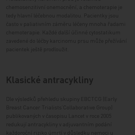
chemosenzitivní onemocnění, a chemoterapie je
tedy hlavní léčebnou modalitou. Pacientky jsou
často v paliativním záměru léčeny mnoha řadami
chemoterapie. Každé další účinné cytostatikum
zavedené do léčby karcinomu prsu může přežívání
pacientek ještě prodloužit.
Klasické antracykliny
Dle výsledků přehledu skupiny EBCTCG (Early
Breast Cancer Trialists’Collaborative Group)
publikovaných v časopisu Lancet v roce 2005
redukují antracykliny v adjuvantním podání
každoroční riziko úmrtí v důsledku nemoci u