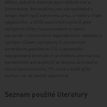
léčbou, pokud to dovoluje jejich celkový stav a
komorbidity. Antracykliny jsou ale využitelné v
terapii všech typů karcinomu prsu, u nádoru triple
negativního, u HER2-pozitivních tumorů před
zahájením léčby trastuzumabem a také u
pacientek s hormonálně dependentním nádorem s
rychlým růstem, symptomy či významným
viscerálním postižením [11]. Lipozomální
nepegylovaný doxorubicin je vhodnou alternativou
konvenčních antracyklinů se stejnou účinností a
menší kardiotoxicitou. Při úvaze o volbě léčby
bychom na něj neměli zapomínat.
Seznam použité literatury