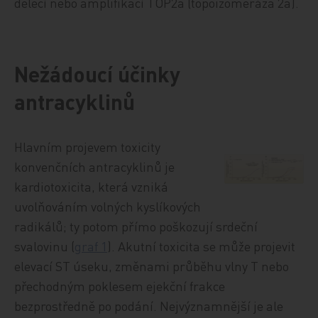
delecí nebo amplifikací TOP2a (topoizomeráza 2a).
Nežádoucí účinky
antracyklinů
Hlavním projevem toxicity
konvenčních antracyklinů je
kardiotoxicita, která vzniká
uvolňováním volných kyslíkových
radikálů; ty potom přímo poškozují srdeční
svalovinu (
graf 1
). Akutní toxicita se může projevit
elevací ST úseku, změnami průběhu vlny T nebo
přechodným poklesem ejekční frakce
bezprostředně po podání. Nejvýznamnější je ale