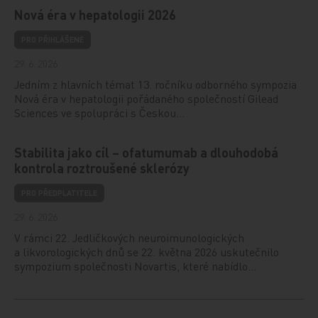
Nová éra v hepatologii 2026
PRO PŘIHLÁŠENÉ
29. 6. 2026
Jedním z hlavních témat 13. ročníku odborného sympozia
Nová éra v hepatologii pořádaného společností Gilead
Sciences ve spolupráci s Českou…
Stabilita jako cíl – ofatumumab a dlouhodobá
kontrola roztroušené sklerózy
PRO PŘEDPLATITELE
29. 6. 2026
V rámci 22. Jedličkových neuroimunologických
a likvorologických dnů se 22. května 2026 uskutečnilo
sympozium společnosti Novartis, které nabídlo…