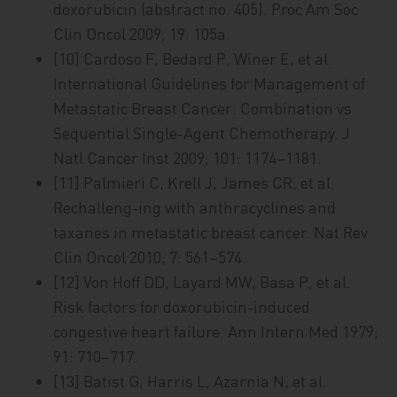
doxorubicin (abstract no. 405). Proc Am Soc
Clin Oncol 2009; 19: 105a.
[10] Cardoso F, Bedard P, Winer E, et al.
International Guidelines for Management of
Metastatic Breast Cancer: Combination vs
Sequential Single-Agent Chemotherapy. J
Natl Cancer Inst 2009; 101: 1174–1181.
[11] Palmieri C, Krell J, James CR, et al.
Rechalleng-ing with anthracyclines and
taxanes in metastatic breast cancer. Nat Rev
Clin Oncol 2010; 7: 561–574.
[12] Von Hoff DD, Layard MW, Basa P, et al.
Risk factors for doxorubicin-induced
congestive heart failure. Ann Intern Med 1979;
91: 710–717.
[13] Batist G, Harris L, Azarnia N, et al.