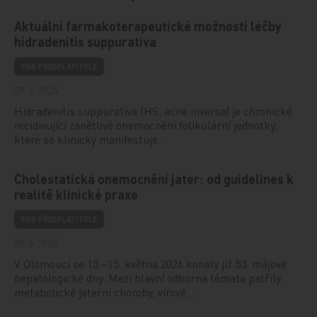
Aktuální farmakoterapeutické možnosti léčby
hidradenitis suppurativa
PRO PŘEDPLATITELE
29. 6. 2026
Hidradenitis suppurativa (HS, acne inversa) je chronické
recidivující zánětlivé onemocnění folikulární jednotky,
které se klinicky manifestuje…
Cholestatická onemocnění jater: od guidelines k
realitě klinické praxe
PRO PŘEDPLATITELE
29. 6. 2026
V Olomouci se 13.–15. května 2026 konaly již 53. májové
hepatologické dny. Mezi hlavní odborná témata patřily
metabolické jaterní choroby, virové…