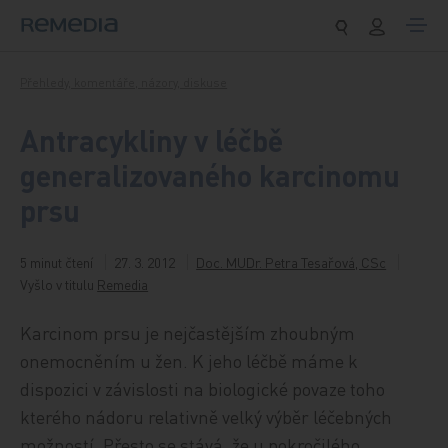
Přeskočit na obsah
Přehledy, komentáře, názory, diskuse
Antracykliny v léčbě
generalizovaného karcinomu
prsu
5 minut čtení
27. 3. 2012
Doc. MUDr. Petra Tesařová, CSc
Vyšlo v titulu
Remedia
Karcinom prsu je nejčastějším zhoubným
onemocněním u žen. K jeho léčbě máme k
dispozici v závislosti na biologické povaze toho
kterého nádoru relativně velký výběr léčebných
možností. Přesto se stává, že u pokročilého,