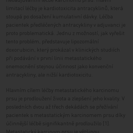
limitací léčby je kardiotoxicita antracyklinů, která
stoupá po dosažení kumulativní dávky. Léčba
pacientek předléčených antracykliny v adjuvanci je
proto problematická. Jednu z možností, jak vyřešit
tento problém, představuje lipozomální
doxorubicin, který prokázal v klinických studiích
při podávání v první linii metastatického
onemocnění stejnou účinnost jako konvenční
antracykliny, ale nižší kardiotoxicitu.
Hlavním cílem léčby metastatického karcinomu
prsu je prodloužení života a zlepšení jeho kvality. V
posledních dvou až třech dekádách se přežívání
pacientek s metastatickým karcinomem prsu díky
účinnější léčbě signifikantně prodloužilo [1].
Metastatický karcinom prsu je většinou