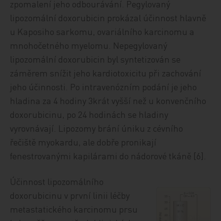
zpomalení jeho odbourávání. Pegylovaný
lipozomální doxorubicin prokázal účinnost hlavně
u Kaposiho sarkomu, ovariálního karcinomu a
mnohočetného myelomu. Nepegylovaný
lipozomální doxorubicin byl syntetizován se
záměrem snížit jeho kardiotoxicitu při zachování
jeho účinnosti. Po intravenózním podání je jeho
hladina za 4 hodiny 3krát vyšší než u konvenčního
doxorubicinu, po 24 hodinách se hladiny
vyrovnávají. Lipozomy brání úniku z cévního
řečiště myokardu, ale dobře pronikají
fenestrovanými kapilárami do nádorové tkáně [6].
Účinnost lipozomálního
doxorubicinu v první linii léčby
metastatického karcinomu prsu