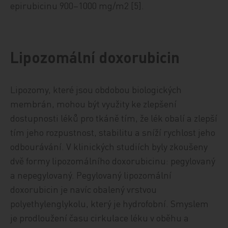
epirubicinu 900–1000 mg/m2 [5].
Lipozomální doxorubicin
Lipozomy, které jsou obdobou biologických
membrán, mohou být využity ke zlepšení
dostupnosti léků pro tkáně tím, že lék obalí a zlepší
tím jeho rozpustnost, stabilitu a sníží rychlost jeho
odbourávání. V klinických studiích byly zkoušeny
dvě formy lipozomálního doxorubicinu: pegylovaný
a nepegylovaný. Pegylovaný lipozomální
doxorubicin je navíc obalený vrstvou
polyethylenglykolu, který je hydrofobní. Smyslem
je prodloužení času cirkulace léku v oběhu a