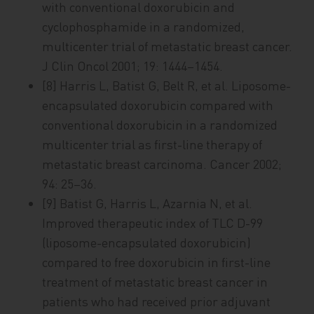
with conventional doxorubicin and
cyclophosphamide in a randomized,
multicenter trial of metastatic breast cancer.
J Clin Oncol 2001; 19: 1444–1454.
[8] Harris L, Batist G, Belt R, et al. Liposome-
encapsulated doxorubicin compared with
conventional doxorubicin in a randomized
multicenter trial as first-line therapy of
metastatic breast carcinoma. Cancer 2002;
94: 25–36.
[9] Batist G, Harris L, Azarnia N, et al.
Improved therapeutic index of TLC D-99
(liposome-encapsulated doxorubicin)
compared to free doxorubicin in first-line
treatment of metastatic breast cancer in
patients who had received prior adjuvant