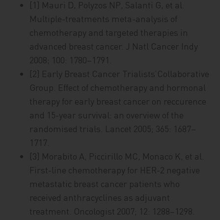
[1] Mauri D, Polyzos NP, Salanti G, et al.
Multiple-treatments meta-analysis of
chemotherapy and targeted therapies in
advanced breast cancer. J Natl Cancer Indy
2008; 100: 1780–1791.
[2] Early Breast Cancer Trialists’Collaborative
Group. Effect of chemotherapy and hormonal
therapy for early breast cancer on reccurence
and 15-year survival: an overview of the
randomised trials. Lancet 2005; 365: 1687–
1717.
[3] Morabito A, Piccirillo MC, Monaco K, et al.
First-line chemotherapy for HER-2 negative
metastatic breast cancer patients who
received anthracyclines as adjuvant
treatment. Oncologist 2007; 12: 1288–1298.