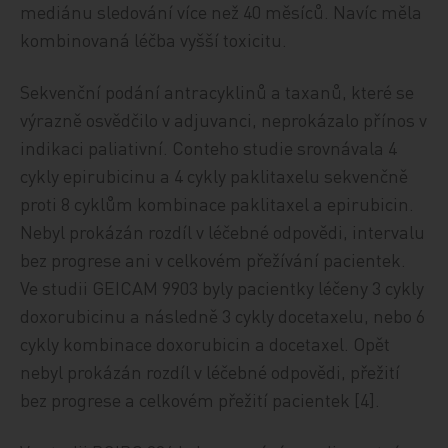
mediánu sledování více než 40 měsíců. Navíc měla
kombinovaná léčba vyšší toxicitu.
Sekvenční podání antracyklinů a taxanů, které se
výrazně osvědčilo v adjuvanci, neprokázalo přínos v
indikaci paliativní. Conteho studie srovnávala 4
cykly epirubicinu a 4 cykly paklitaxelu sekvenčně
proti 8 cyklům kombinace paklitaxel a epirubicin.
Nebyl prokázán rozdíl v léčebné odpovědi, intervalu
bez progrese ani v celkovém přežívání pacientek.
Ve studii GEICAM 9903 byly pacientky léčeny 3 cykly
doxorubicinu a následně 3 cykly docetaxelu, nebo 6
cykly kombinace doxorubicin a docetaxel. Opět
nebyl prokázán rozdíl v léčebné odpovědi, přežití
bez progrese a celkovém přežití pacientek [4].