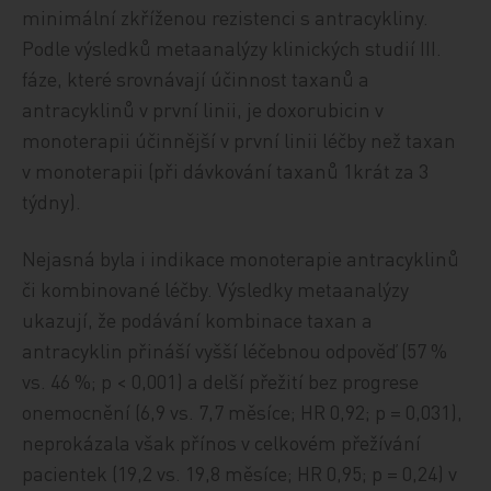
minimální zkříženou rezistenci s antracykliny.
Podle výsledků metaanalýzy klinických studií III.
fáze, které srovnávají účinnost taxanů a
antracyklinů v první linii, je doxorubicin v
monoterapii účinnější v první linii léčby než taxan
v monoterapii (při dávkování taxanů 1krát za 3
týdny).
Nejasná byla i indikace monoterapie antracyklinů
či kombinované léčby. Výsledky metaanalýzy
ukazují, že podávání kombinace taxan a
antracyklin přináší vyšší léčebnou odpověď (57 %
vs. 46 %; p < 0,001) a delší přežití bez progrese
onemocnění (6,9 vs. 7,7 měsíce; HR 0,92; p = 0,031),
neprokázala však přínos v celkovém přežívání
pacientek (19,2 vs. 19,8 měsíce; HR 0,95; p = 0,24) v