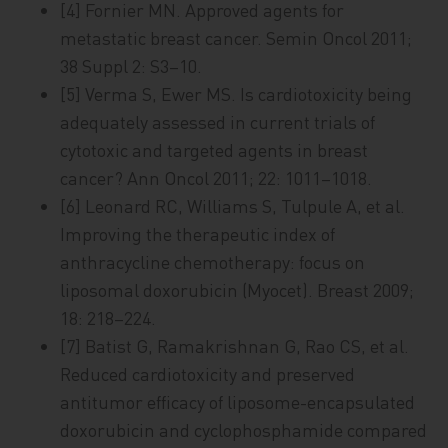
[4] Fornier MN. Approved agents for
metastatic breast cancer. Semin Oncol 2011;
38 Suppl 2: S3–10.
[5] Verma S, Ewer MS. Is cardiotoxicity being
adequately assessed in current trials of
cytotoxic and targeted agents in breast
cancer? Ann Oncol 2011; 22: 1011–1018.
[6] Leonard RC, Williams S, Tulpule A, et al.
Improving the therapeutic index of
anthracycline chemotherapy: focus on
liposomal doxorubicin (Myocet). Breast 2009;
18: 218–224.
[7] Batist G, Ramakrishnan G, Rao CS, et al.
Reduced cardiotoxicity and preserved
antitumor efficacy of liposome-encapsulated
doxorubicin and cyclophosphamide compared