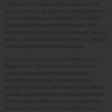
určité pozitivní výsledky, ačkoliv podle dnešních
znalostí je zřejmé, že perorální podání peptidových
hormonů (dojde k jejich rozštěpení již v trávicím
traktu) ve skutečnosti nemohlo fungovat. Tyto
experimenty je nicméně možné považovat za první
pokus o „léčbu založenou na inkretinech“, přestože
sami autoři ji takto v té době nenazývali.
Po objevu inzulinu a jeho účinků Bantingem a
Bestem v roce 1921 došlo k dalšímu obnovení
zájmu o možnost léčby diabetu podáváním
extraktů střevní sliznice. Tyto experimenty
přinesly různorodé, avšak vesměs nepřesvědčivé
výsledky. Zásadním zlomem ve znalostech účinků
inkretinů bylo zavedení radioimunoanalytického
stanovení hladiny inzulinu v roce 1960. V letech