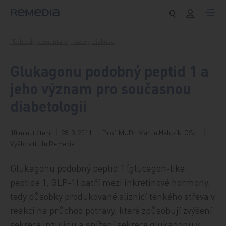
Přeskočit na obsah
Přehledy, komentáře, názory, diskuse
Glukagonu podobný peptid 1 a
jeho význam pro současnou
diabetologii
10 minut čtení
28. 3. 2011
Prof. MUDr. Martin Haluzík, CSc.
Vyšlo v titulu
Remedia
Glukagonu podobný peptid 1 (glucagon-like
peptide 1, GLP-1) patří mezi inkretinové hormony,
tedy působky produkované sliznicí tenkého střeva v
reakci na průchod potravy, které způsobují zvýšení
sekrece inzulinu a snížení sekrece glukagonu v