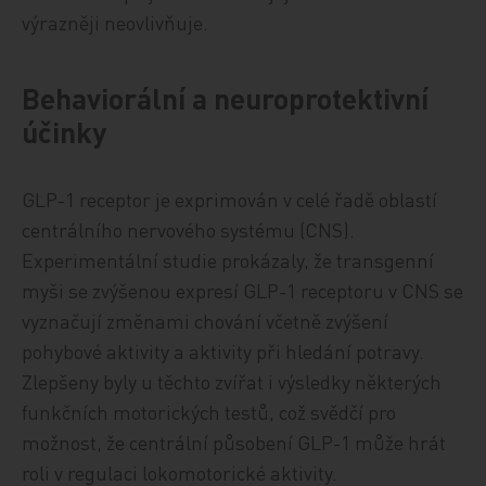
výrazněji neovlivňuje.
Behaviorální a neuroprotektivní
účinky
GLP-1 receptor je exprimován v celé řadě oblastí
centrálního nervového systému (CNS).
Experimentální studie prokázaly, že transgenní
myši se zvýšenou expresí GLP-1 receptoru v CNS se
vyznačují změnami chování včetně zvýšení
pohybové aktivity a aktivity při hledání potravy.
Zlepšeny byly u těchto zvířat i výsledky některých
funkčních motorických testů, což svědčí pro
možnost, že centrální působení GLP-1 může hrát
roli v regulaci lokomotorické aktivity.