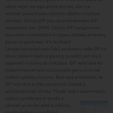
závisí nejen na typu požité potravy, ale i na
velikosti porce (roste s požitím většího množství
potravy). Účinky GIP jsou zprostředkovány GIP
receptorem (tzv. GIPR). Účinky GIP v organismu
jsou velmi mnohočetné a nejsou zdaleka omezeny
pouze na pankreas. V b-buňkách
Langerhansových ostrůvků pankreatu vede GIP za
stavu zvýšení hladiny glukózy po požití potravy k
vyplavení inzulinu do cirkulace. GIP vede také ke
zvýšení transkripce inzulinového genu a tím ke
zvýšení syntézy inzulinu. Bylo také prokázáno, že
GIP má na b-buňky významné růstové a
antiapoptotické účinky. Působí tedy v experimentu
zvýšení proliferace b-buněk
a
zároveň je chrání před buněčnou
smrtí vyvolanou například