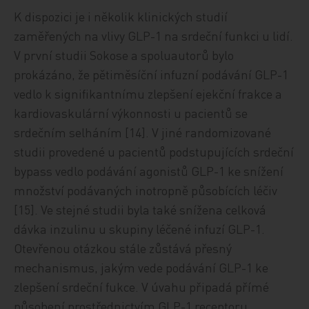
K dispozici je i několik klinických studií
zaměřených na vlivy GLP-1 na srdeční funkci u lidí.
V první studii Sokose a spoluautorů bylo
prokázáno, že pětiměsíční infuzní podávání GLP-1
vedlo k signifikantnímu zlepšení ejekční frakce a
kardiovaskulární výkonnosti u pacientů se
srdečním selháním [14]. V jiné randomizované
studii provedené u pacientů podstupujících srdeční
bypass vedlo podávání agonistů GLP-1 ke snížení
množství podávaných inotropně působících léčiv
[15]. Ve stejné studii byla také snížena celková
dávka inzulinu u skupiny léčené infuzí GLP-1.
Otevřenou otázkou stále zůstává přesný
mechanismus, jakým vede podávání GLP-1 ke
zlepšení srdeční fukce. V úvahu připadá přímé
působení prostřednictvím GLP-1 receptoru,