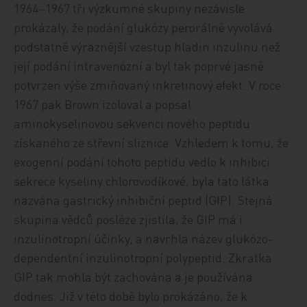
1964–1967 tři výzkumné skupiny nezávisle
prokázaly, že podání glukózy perorálně vyvolává
podstatně výraznější vzestup hladin inzulinu než
její podání intravenózní a byl tak poprvé jasně
potvrzen výše zmiňovaný inkretinový efekt. V roce
1967 pak Brown izoloval a popsal
aminokyselinovou sekvenci nového peptidu
získaného ze střevní sliznice. Vzhledem k tomu, že
exogenní podání tohoto peptidu vedlo k inhibici
sekrece kyseliny chlorovodíkové, byla tato látka
nazvána gastrický inhibiční peptid (GIP). Stejná
skupina vědců posléze zjistila, že GIP má i
inzulinotropní účinky, a navrhla název glukózo-
dependentní inzulinotropní polypeptid. Zkratka
GIP tak mohla být zachována a je používána
dodnes. Již v této době bylo prokázáno, že k