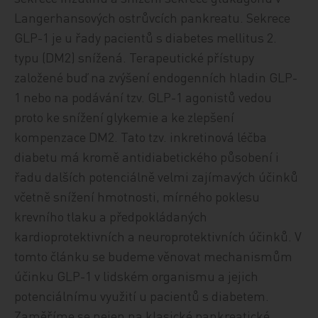
Langerhansových ostrůvcích pankreatu. Sekrece
GLP-1 je u řady pacientů s diabetes mellitus 2.
typu (DM2) snížená. Terapeutické přístupy
založené buď na zvýšení endogenních hladin GLP-
1 nebo na podávání tzv. GLP-1 agonistů vedou
proto ke snížení glykemie a ke zlepšení
kompenzace DM2. Tato tzv. inkretinová léčba
diabetu má kromě antidiabetického působení i
řadu dalších potenciálně velmi zajímavých účinků
včetně snížení hmotnosti, mírného poklesu
krevního tlaku a předpokládaných
kardioprotektivních a neuroprotektivních účinků. V
tomto článku se budeme věnovat mechanismům
účinku GLP-1 v lidském organismu a jejich
potenciálnímu využití u pacientů s diabetem.
Zaměříme se nejen na klasické pankreatické