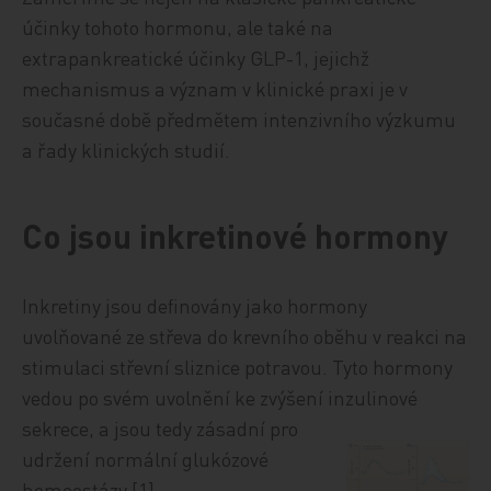
účinky tohoto hormonu, ale také na
extrapankreatické účinky GLP-1, jejichž
mechanismus a význam v klinické praxi je v
současné době předmětem intenzivního výzkumu
a řady klinických studií.
Co jsou inkretinové hormony
Inkretiny jsou definovány jako hormony
uvolňované ze střeva do krevního oběhu v reakci na
stimulaci střevní sliznice potravou. Tyto hormony
vedou po svém uvolnění ke zvýšení inzulinové
sekrece, a jsou tedy zásadní pro
udržení normální glukózové
homeostázy [1].