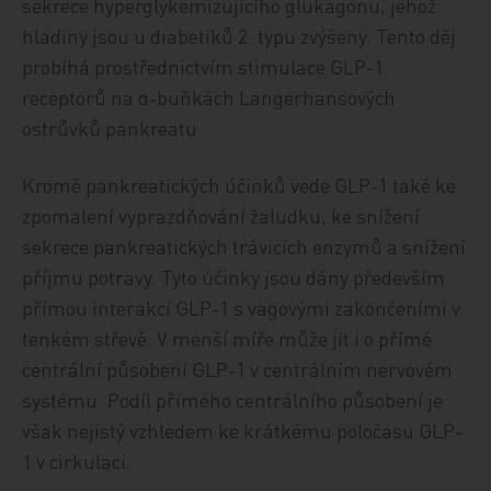
sekrece hyperglykemizujícího glukagonu, jehož
hladiny jsou u diabetiků 2. typu zvýšeny. Tento děj
probíhá prostřednictvím stimulace GLP-1
receptorů na α-buňkách Langerhansových
ostrůvků pankreatu.
Kromě pankreatických účinků vede GLP-1 také ke
zpomalení vyprazdňování žaludku, ke snížení
sekrece pankreatických trávicích enzymů a snížení
příjmu potravy. Tyto účinky jsou dány především
přímou interakcí GLP-1 s vagovými zakončeními v
tenkém střevě. V menší míře může jít i o přímé
centrální působení GLP-1 v centrálním nervovém
systému. Podíl přímého centrálního působení je
však nejistý vzhledem ke krátkému poločasu GLP-
1 v cirkulaci.