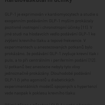
GLP-1 je exprimován v kardiomyocytech a studie s
exogenním podáváním GLP-1 myším prokázaly
pozitivně inotropní i chronotropní účinky [11]. V
jiné studi na hlodavcích vedlo podávání GLP-1 ke
zvýšení krevního tlaku a tepové frekvence. V
experimentech u anestezovaných potkanů bylo
prokázáno, že podávání GLP-1 zvyšuje krevní tlak i
puls, a to při centrálním i periferním podání [12].
U potkanů bez anestezie nebyly tyto vlivy
jednoznačně prokázány. Dlouhodobé podávání
GLP-1 či jeho agonistů u diabetických
experimentálních modelů spojených s hypertenzí
vede naopak k poklesu krevního tlaku.
Přímý důkaz o působení GLP-1 v srdci přinesly