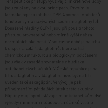
Terapeutické přístupy využívající inkretinové léčby
jsou založeny na dvou principech. Prvním je
farmakologická inhibice DPP-4 pomocí inhibitorů
tohoto enzymu nazývaných souhrnně gliptiny [5].
Dosažené hladiny GLP-1 jsou při použití tohoto
přístupu srovnatelné nebo mírně vyšší než za
normálních okolností. V současné době je na trhu
k dispozici celá řada gliptinů, které se liší
chemickou strukturou a biologickým poločasem,
jsou však v zásadě srovnatelné z hlediska
antidiabetických účinků. V České republice je na
trhu sitagliptin a vildagliptin, nově byl na trh
uveden také saxagliptin. Ve vývoji je pak
přinejmenším pět dalších látek z této skupiny.
Gliptiny mají oproti stávajícím antidiabetikům dvě
výhody: minimum nežádoucích účinků včetně