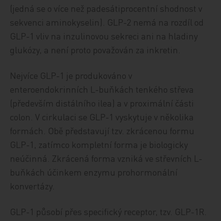
(jedná se o více než padesátiprocentní shodnost v
sekvenci aminokyselin). GLP-2 nemá na rozdíl od
GLP-1 vliv na inzulinovou sekreci ani na hladiny
glukózy, a není proto považován za inkretin.
Nejvíce GLP-1 je produkováno v
enteroendokrinních L-buňkách tenkého střeva
(především distálního ilea) a v proximální části
colon. V cirkulaci se GLP-1 vyskytuje v několika
formách. Obě představují tzv. zkrácenou formu
GLP-1, zatímco kompletní forma je biologicky
neúčinná. Zkrácená forma vzniká ve střevních L-
buňkách účinkem enzymu prohormonální
konvertázy.
GLP-1 působí přes specifický receptor, tzv. GLP-1R.