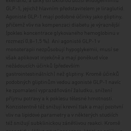
GLP-1, jejichž hlavním představitelem je liraglutid.
Agonisté GLP-1 mají podobné účinky jako gliptiny,
přičemž vliv na kompenzaci diabetu je výraznější
(pokles koncentrace glykovaného hemoglobinu v
rozmezí 0,8–1,5 %). Ani agonisté GLP-1 v
monoterapii nezpůsobují hypoglykemii, musí se
však aplikovat injekčně a mají poněkud více
nežádoucích účinků (především
gastrointestinálních) než gliptiny. Kromě účinků
podobných gliptinům vedou agonisté GLP-1 navíc
ke zpomalení vyprazdňování žaludku, snížení
příjmu potravy a k poklesu tělesné hmotnosti.
Konzistentně též snižují krevní tlak a mají pozitvní
vliv na lipidové parametry a v některých studiích
též snižují subklinickou zánětlivou reakci. Kromě
exenatidu, léčiva první generace, které se aplikuje