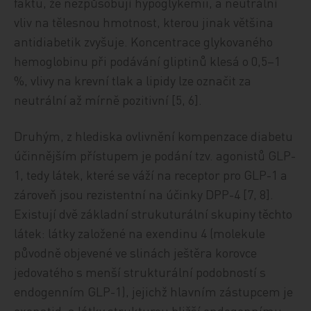
faktu, že nezpůsobují hypoglykemii, a neutrální
vliv na tělesnou hmotnost, kterou jinak většina
antidiabetik zvyšuje. Koncentrace glykovaného
hemoglobinu při podávání gliptinů klesá o 0,5–1
%, vlivy na krevní tlak a lipidy lze označit za
neutrální až mírně pozitivní [5, 6].
Druhým, z hlediska ovlivnění kompenzace diabetu
účinnějším přístupem je podání tzv. agonistů GLP-
1, tedy látek, které se váží na receptor pro GLP-1 a
zároveň jsou rezistentní na účinky DPP-4 [7, 8].
Existují dvě základní strukuturální skupiny těchto
látek: látky založené na exendinu 4 (molekule
původně objevené ve slinách ještěra korovce
jedovatého s menší strukturální podobností s
endogenním GLP-1), jejichž hlavním zástupcem je
exenatid, a látky strukturou bližší endogennímu