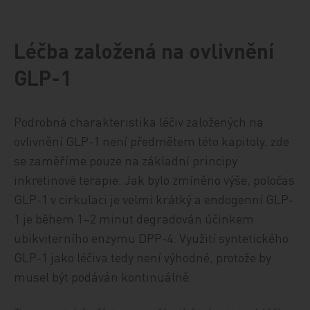
Léčba založená na ovlivnění
GLP-1
Podrobná charakteristika léčiv založených na
ovlivnění GLP-1 není předmětem této kapitoly, zde
se zaměříme pouze na základní principy
inkretinové terapie. Jak bylo zmíněno výše, poločas
GLP-1 v cirkulaci je velmi krátký a endogenní GLP-
1 je během 1–2 minut degradován účinkem
ubikviterního enzymu DPP-4. Využití syntetického
GLP-1 jako léčiva tedy není výhodné, protože by
musel být podáván kontinuálně.