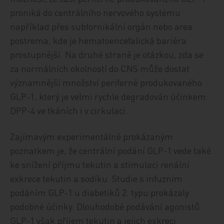
proniká do centrálního nervového systému
například přes subfornikální orgán nebo area
postrema, kde je hematoencefalická bariéra
prostupnější. Na druhé straně je otázkou, zda se
za normálních okolností do CNS může dostat
významnější množství periferně produkovaného
GLP-1, který je velmi rychle degradován účinkem
DPP-4 ve tkáních i v cirkulaci.
Zajímavým experimentálně prokázaným
poznatkem je, že centrální podání GLP-1 vede také
ke snížení příjmu tekutin a stimulaci renální
exkrece tekutin a sodíku. Studie s infuzním
podáním GLP-1 u diabetiků 2. typu prokázaly
podobné účinky. Dlouhodobé podávání agonistů
GLP-1 však příjem tekutin a jejich exkreci