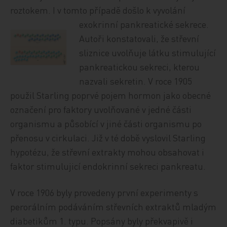
roztokem. I v tomto případě došlo k vyvolání
exokrinní pankreatické
sekrece.
Autoři konstatovali, že střevní
sliznice uvolňuje látku stimulující
pankreatickou sekreci, kterou
nazvali sekretin. V roce 1905
použil Starling poprvé pojem hormon jako obecné
označení pro faktory uvolňované v jedné části
organismu a působící v jiné části organismu po
přenosu v cirkulaci. Již v té době vyslovil Starling
hypotézu, že střevní extrakty mohou obsahovat i
faktor stimulujicí endokrinní sekreci pankreatu.
V roce 1906 byly provedeny první experimenty s
perorálním podáváním střevních extraktů mladým
diabetikům 1. typu. Popsány byly překvapivě i