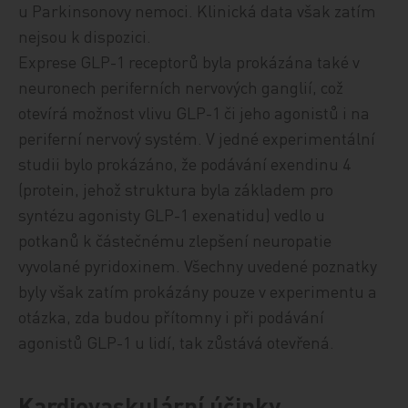
u Parkinsonovy nemoci. Klinická data však zatím
nejsou k dispozici.
Exprese GLP-1 receptorů byla prokázána také v
neuronech periferních nervových ganglií, což
otevírá možnost vlivu GLP-1 či jeho agonistů i na
periferní nervový systém. V jedné experimentální
studii bylo prokázáno, že podávání exendinu 4
(protein, jehož struktura byla základem pro
syntézu agonisty GLP-1 exenatidu) vedlo u
potkanů k částečnému zlepšení neuropatie
vyvolané pyridoxinem. Všechny uvedené poznatky
byly však zatím prokázány pouze v experimentu a
otázka, zda budou přítomny i při podávání
agonistů GLP-1 u lidí, tak zůstává otevřená.
Kardiovaskulární účinky