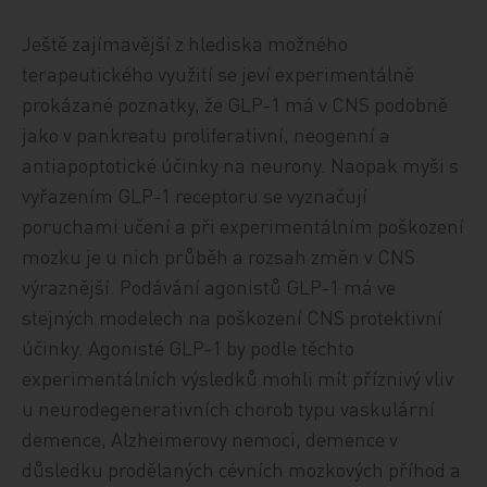
Ještě zajímavější z hlediska možného
terapeutického využití se jeví experimentálně
prokázané poznatky, že GLP-1 má v CNS podobně
jako v pankreatu proliferativní, neogenní a
antiapoptotické účinky na neurony. Naopak myši s
vyřazením GLP-1 receptoru se vyznačují
poruchami učení a při experimentálním poškození
mozku je u nich průběh a rozsah změn v CNS
výraznější. Podávání agonistů GLP-1 má ve
stejných modelech na poškození CNS protektivní
účinky. Agonisté GLP-1 by podle těchto
experimentálních výsledků mohli mít příznivý vliv
u neurodegenerativních chorob typu vaskulární
demence, Alzheimerovy nemoci, demence v
důsledku prodělaných cévních mozkových příhod a