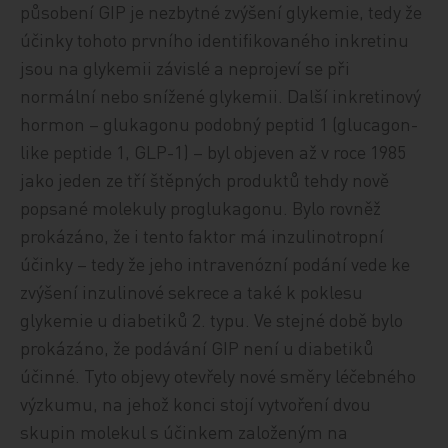
působení GIP je nezbytné zvýšení glykemie, tedy že
účinky tohoto prvního identifikovaného inkretinu
jsou na glykemii závislé a neprojeví se při
normální nebo snížené glykemii. Další inkretinový
hormon – glukagonu podobný peptid 1 (glucagon-
like peptide 1, GLP-1) – byl objeven až v roce 1985
jako jeden ze tří štěpných produktů tehdy nově
popsané molekuly proglukagonu. Bylo rovněž
prokázáno, že i tento faktor má inzulinotropní
účinky – tedy že jeho intravenózní podání vede ke
zvýšení inzulinové sekrece a také k poklesu
glykemie u diabetiků 2. typu. Ve stejné době bylo
prokázáno, že podávání GIP není u diabetiků
účinné. Tyto objevy otevřely nové směry léčebného
výzkumu, na jehož konci stojí vytvoření dvou
skupin molekul s účinkem založeným na