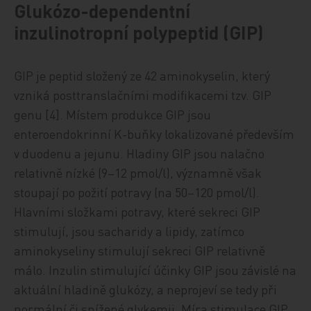
Glukózo-dependentní
inzulinotropní polypeptid (GIP)
GIP je peptid složený ze 42 aminokyselin, který
vzniká posttranslačními modifikacemi tzv. GIP
genu [4]. Místem produkce GIP jsou
enteroendokrinní K-buňky lokalizované především
v duodenu a jejunu. Hladiny GIP jsou nalačno
relativně nízké (9–12 pmol/l), významně však
stoupají po požití potravy (na 50–120 pmol/l).
Hlavními složkami potravy, které sekreci GIP
stimulují, jsou sacharidy a lipidy, zatímco
aminokyseliny stimulují sekreci GIP relativně
málo. Inzulin stimulující účinky GIP jsou závislé na
aktuální hladině glukózy, a neprojeví se tedy při
normální či snížené glykemii. Míra stimulace GIP