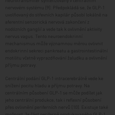
neurotransmiter syntetizovaný v centrálním
nervovém systému [9]. Předpokládá se, že GLP-1
uvolňovaný do střevních kapilár působí lokálně na
aferentní senzorická nervová zakončení z
nodózních ganglií a vede tak k ovlivnění aktivity
nervus vagus. Tento neuroendokrinní
mechanismus může významnou měrou ovlivnit
endokrinní sekreci pankreatu a gastrointestinální
motilitu včetně vyprazdňování žaludku a ovlivnění
příjmu potravy.
Centrální podání GLP-1 intracerebrálně vede ke
snížení pocitu hladu a příjmu potravy. Na
centrálním působení GLP-1 se může podílet jak
jeho centrální produkce, tak i reflexní působení
přes ovlivnění periferních nervů [10]. Existuje také
možnost, že část periferně produkovaného GLP-1