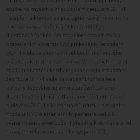
studie na myších s knockoutem genu pro GLP-1
receptor, u kterých se postupně rozvíjí hypertrofie
levé komory, zhoršení její kontraktility a
diastolické funkce. Na modelech reperfuzního
poškození myokardu bylo prokázáno, že podání
GLP-1 vede ke zmenšení velikosti infarktového
ložiska jak in vitro, tak in vivo. Ve studiích na psím
modelu dilatační kardiomyopatie bylo prokázáno,
že infuze GLP-1 vede ke zlepšení funkce levé
komory, tepového objemu a snížení tzv. end-
diastolického plnicího tlaku, rovněž dlouhodobé
podávání GLP-1 v kontinuální infuzi u potkaního
modelu DM2 a arteriální hypertenze vedlo k
významnému prodloužení přežití a k ochraně před
rozvojem dilatované kardiomyopatie [13].