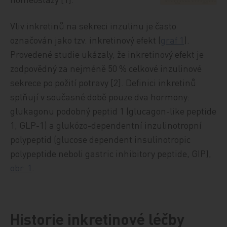
Vliv inkretinů na sekreci inzulinu je často
označován jako tzv. inkretinový efekt (
graf 1
).
Provedené studie ukázaly, že inkretinový efekt je
zodpovědný za nejméně 50 % celkové inzulinové
sekrece po požití potravy [2]. Definici inkretinů
splňují v současné době pouze dva hormony:
glukagonu podobný peptid 1 (glucagon-like peptide
1, GLP-1) a glukózo-dependentní inzulinotropní
polypeptid (glucose dependent insulinotropic
polypeptide neboli gastric inhibitory peptide, GIP),
obr. 1
.
Historie inkretinové léčby