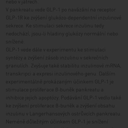
nebo v játrech.
V pankreatu vede GLP-1 po navázání na receptor
GLP-1R ke zvýšení glukózo-dependentní inzulinové
sekrece. Ke stimulaci sekrece inzulinu tedy
nedochází, jsou-li hladiny glukózy normální nebo
snížené.
GLP-1 vede dále v experimentu ke stimulaci
syntézy a zvýšení zásob inzulinu v sekrečních
granulích. Zvyšuje také stabilitu inzulinové mRNA,
transkripci a expresi inzulinového genu. Dalším
experimentálně prokázaným účinkem GLP-1 je
stimulace proliferace β-buněk pankreatu a
inhibice jejich apoptózy. Podávání GLP-1 vedlo také
ke zvýšení proliferace β-buněk a zvýšení obsahu
inzulinu v Langerhansových ostrůvcích pankreatu.
Neméně důležitým účinkem GLP-1 je snížení