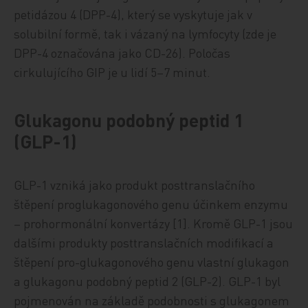
petidázou 4 (DPP-4), který se vyskytuje jak v
solubilní formě, tak i vázaný na lymfocyty (zde je
DPP-4 označována jako CD-26). Poločas
cirkulujícího GIP je u lidí 5–7 minut.
Glukagonu podobný peptid 1
(GLP-1)
GLP-1 vzniká jako produkt posttranslačního
štěpení proglukagonového genu účinkem enzymu
– prohormonální konvertázy [1]. Kromě GLP-1 jsou
dalšími produkty posttranslačních modifikací a
štěpení pro-glukagonového genu vlastní glukagon
a glukagonu podobný peptid 2 (GLP-2). GLP-1 byl
pojmenován na základě podobnosti s glukagonem