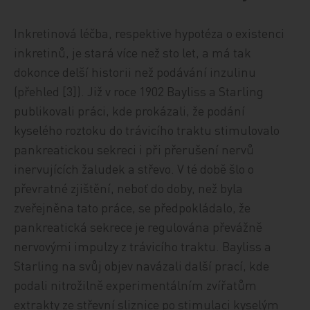
Inkretinová léčba, respektive hypotéza o existenci
inkretinů, je stará více než sto let, a má tak
dokonce delší historii než podávání inzulinu
(přehled [3]). Již v roce 1902 Bayliss a Starling
publikovali práci, kde prokázali, že podání
kyselého roztoku do trávicího traktu stimulovalo
pankreatickou sekreci i při přerušení nervů
inervujících žaludek a střevo. V té době šlo o
převratné zjištění, neboť do doby, než byla
zveřejněna tato práce, se předpokládalo, že
pankreatická sekrece je regulována převážně
nervovými impulzy z trávicího traktu. Bayliss a
Starling na svůj objev navázali další prací, kde
podali nitrožilně experimentálním zvířatům
extrakty ze střevní sliznice po stimulaci kyselým