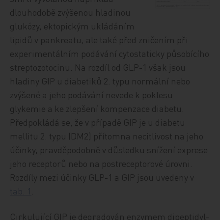
dlouhodobě zvýšenou hladinou
glukózy, ektopickým ukládáním
lipidů v pankreatu, ale také před zničením při
experimentálním podávání cytostaticky působícího
streptozotocinu. Na rozdíl od GLP-1 však jsou
hladiny GIP u diabetiků 2. typu normální nebo
zvýšené a jeho podávání nevede k poklesu
glykemie a ke zlepšení kompenzace diabetu.
Předpokládá se, že v případě GIP je u diabetu
mellitu 2. typu (DM2) přítomna necitlivost na jeho
účinky, pravděpodobně v důsledku snížení exprese
jeho receptorů nebo na postreceptorové úrovni.
Rozdíly mezi účinky GLP-1 a GIP jsou uvedeny v
tab. 1
.
Cirkulující GIP je degradován enzymem dipeptidyl-