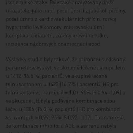
ischemické ataky. Byly také analyzovány další
ukazatele, jako např. počet úmrtí z jakékoli příčiny,
počet úmrtí z kardiovaskulárních příčin, rozvoj
hypertrofie levé komory, mikrovaskulární
komplikace diabetu, změny krevního tlaku,
incidence nádorových onemocnění apod.
Výsledky studie byly takové, že primární sledovaný
parametr se vyskytl ve skupině léčené ramiprilem
u 1412 (16,5 %) pacientů, ve skupině léčené
telmisartanem u 1423 (16,7 %) pacientů (HR pro
telmisartan vs. ramipril = 1,01; 95% IS 0,94–1,09) a
ve skupině, jíž byla podávána kombinace obou
léčiv, u 1386 (16,3 %) pacientů (HR pro kombinaci
vs. ramipril = 0,99; 95% IS 0,92–1,07). To znamená,
že kombinace inhibitoru ACE a sartanu nebyla