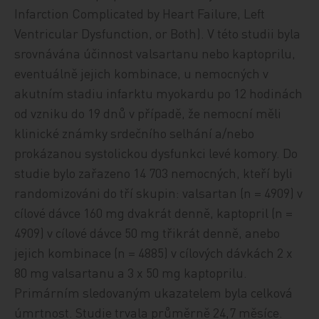
Infarction Complicated by Heart Failure, Left
Ventricular Dysfunction, or Both). V této studii byla
srovnávána účinnost valsartanu nebo kaptoprilu,
eventuálně jejich kombinace, u nemocných v
akutním stadiu infarktu myokardu po 12 hodinách
od vzniku do 19 dnů v případě, že nemocní měli
klinické známky srdečního selhání a/nebo
prokázanou systolickou dysfunkci levé komory. Do
studie bylo zařazeno 14 703 nemocných, kteří byli
randomizováni do tří skupin: valsartan (n = 4909) v
cílové dávce 160 mg dvakrát denně, kaptopril (n =
4909) v cílové dávce 50 mg třikrát denně, anebo
jejich kombinace (n = 4885) v cílových dávkách 2 x
80 mg valsartanu a 3 x 50 mg kaptoprilu.
Primárním sledovaným ukazatelem byla celková
úmrtnost. Studie trvala průměrně 24,7 měsíce.