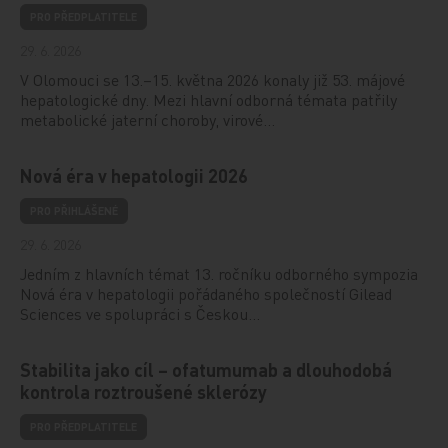
PRO PŘEDPLATITELE
29. 6. 2026
V Olomouci se 13.–15. května 2026 konaly již 53. májové
hepatologické dny. Mezi hlavní odborná témata patřily
metabolické jaterní choroby, virové…
Nová éra v hepatologii 2026
PRO PŘIHLÁŠENÉ
29. 6. 2026
Jedním z hlavních témat 13. ročníku odborného sympozia
Nová éra v hepatologii pořádaného společností Gilead
Sciences ve spolupráci s Českou…
Stabilita jako cíl – ofatumumab a dlouhodobá
kontrola roztroušené sklerózy
PRO PŘEDPLATITELE