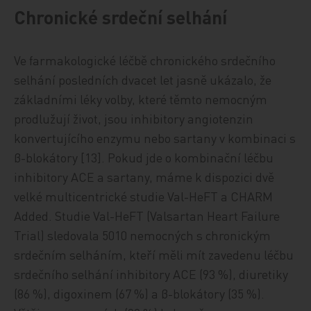
Chronické srdeční selhání
Ve farmakologické léčbě chronického srdečního
selhání posledních dvacet let jasně ukázalo, že
základními léky volby, které těmto nemocným
prodlužují život, jsou inhibitory angiotenzin
konvertujícího enzymu nebo sartany v kombinaci s
β-blokátory [13]. Pokud jde o kombinační léčbu
inhibitory ACE a sartany, máme k dispozici dvě
velké multicentrické studie Val-HeFT a CHARM
Added. Studie Val-HeFT (Valsartan Heart Failure
Trial) sledovala 5010 nemocných s chronickým
srdečním selháním, kteří měli mít zavedenu léčbu
srdečního selhání inhibitory ACE (93 %), diuretiky
(86 %), digoxinem (67 %) a β-blokátory (35 %).