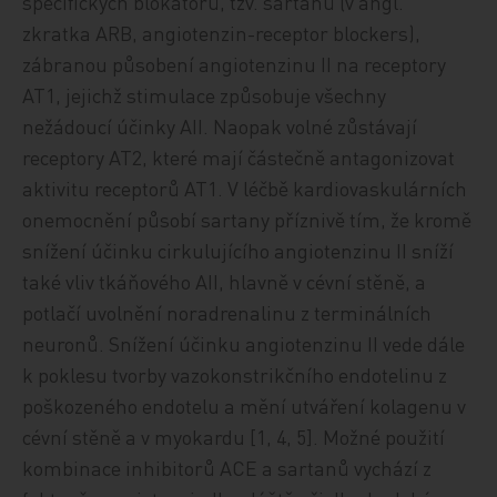
specifických blokátorů, tzv. sartanů (v angl.
zkratka ARB, angiotenzin-receptor blockers),
zábranou působení angiotenzinu II na receptory
AT1, jejichž stimulace způsobuje všechny
nežádoucí účinky AII. Naopak volné zůstávají
receptory AT2, které mají částečně antagonizovat
aktivitu receptorů AT1. V léčbě kardiovaskulárních
onemocnění působí sartany příznivě tím, že kromě
snížení účinku cirkulujícího angiotenzinu II sníží
také vliv tkáňového AII, hlavně v cévní stěně, a
potlačí uvolnění noradrenalinu z terminálních
neuronů. Snížení účinku angiotenzinu II vede dále
k poklesu tvorby vazokonstrikčního endotelinu z
poškozeného endotelu a mění utváření kolagenu v
cévní stěně a v myokardu [1, 4, 5]. Možné použití
kombinace inhibitorů ACE a sartanů vychází z