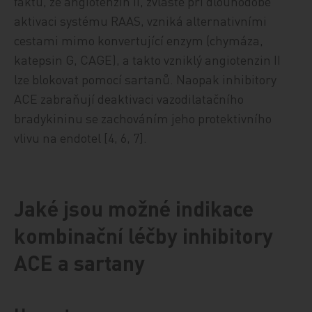
faktu, že angiotenzin II, zvláště při dlouhodobé
aktivaci systému RAAS, vzniká alternativními
cestami mimo konvertující enzym (chymáza,
katepsin G, CAGE), a takto vzniklý angiotenzin II
lze blokovat pomocí sartanů. Naopak inhibitory
ACE zabraňují deaktivaci vazodilatačního
bradykininu se zachováním jeho protektivního
vlivu na endotel [4, 6, 7].
Jaké jsou možné indikace
kombinační léčby inhibitory
ACE a sartany