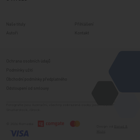
Naše tituly
Přihlášení
Autoři
Kontakt
Ochrana osobních údajů
Podmínky užití
Obchodní podmínky předplatného
Odstoupení od smlouvy
Fotografie jsou ilustrační, všechny zobrazené osoby jsou modelem. Zdroj:
Shutterstock, iStock.
© 2026 Remedia
Design od
Beneš &
Michl