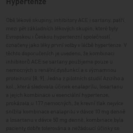
Hypertenze
Obě lékové skupiny, inhibitory ACE i sartany, patří
mezi pět základních lékových skupin, které byly
Evropskou i Českou hypertenzní společností
označeny jako léky první volby v léčbě hypertenze. V
těchto doporučeních je uvedeno, že kombinaci
inhibitorů ACE se sartany použijeme pouze u
nemocných s renální dysfunkcí a s významnou
proteinurií [8, 9]. Jedna z pilotních studií Aziziho a
kol., která sledovala účinek enalaprilu, losartanu
a jejich kombinace u esenciální hypertenze,
prokázala u 177 nemocných, že krevní tlak nejvíce
snížila kombinace enalaprilu v dávce 10 mg denně
a losartanu v dávce 50 mg denně; kombinace byla
pacienty dobře tolerována a nežádoucí účinky se