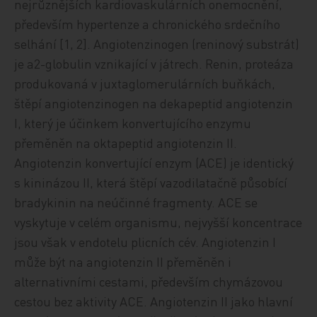
nejrůznějších kardiovaskulárních onemocnění,
především hypertenze a chronického srdečního
selhání [1, 2]. Angiotenzinogen (reninový substrát)
je a2-globulin vznikající v játrech. Renin, proteáza
produkovaná v juxtaglomerulárních buňkách,
štěpí angiotenzinogen na dekapeptid angiotenzin
I, který je účinkem konvertujícího enzymu
přeměněn na oktapeptid angiotenzin II.
Angiotenzin konvertující enzym (ACE) je identický
s kininázou II, která štěpí vazodilatačně působící
bradykinin na neúčinné fragmenty. ACE se
vyskytuje v celém organismu, nejvyšší koncentrace
jsou však v endotelu plicních cév. Angiotenzin I
může být na angiotenzin II přeměněn i
alternativními cestami, především chymázovou
cestou bez aktivity ACE. Angiotenzin II jako hlavní