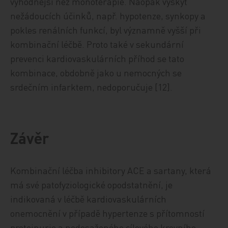
výhodnější než monoterapie. Naopak výskyt
nežádoucích účinků, např. hypotenze, synkopy a
pokles renálních funkcí, byl významně vyšší při
kombinační léčbě. Proto také v sekundární
prevenci kardiovaskulárních příhod se tato
kombinace, obdobně jako u nemocných se
srdečním infarktem, nedoporučuje [12].
Závěr
Kombinační léčba inhibitory ACE a sartany, která
má své patofyziologické opodstatnění, je
indikovaná v léčbě kardiovaskulárních
onemocnění v případě hypertenze s přítomností
proteinurie a nedosaženého cílového krevního