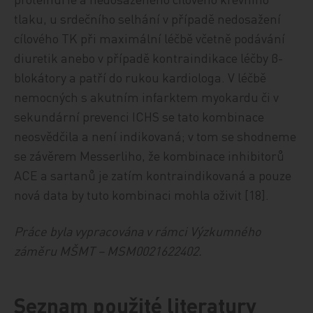
tlaku, u srdečního selhání v případě nedosažení
cílového TK při maximální léčbě včetně podávání
diuretik anebo v případě kontraindikace léčby β-
blokátory a patří do rukou kardiologa. V léčbě
nemocných s akutním infarktem myokardu či v
sekundární prevenci ICHS se tato kombinace
neosvědčila a není indikovaná; v tom se shodneme
se závěrem Messerliho, že kombinace inhibitorů
ACE a sartanů je zatím kontraindikovaná a pouze
nová data by tuto kombinaci mohla oživit [18].
Práce byla vypracována v rámci Výzkumného
záměru MŠMT – MSM0021622402.
Seznam použité literatury