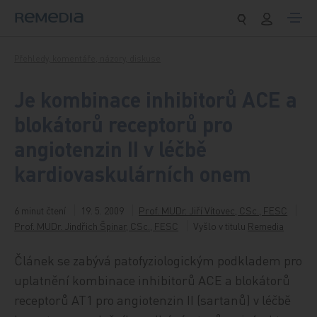
Přeskočit na obsah
Přehledy, komentáře, názory, diskuse
Je kombinace inhibitorů ACE a
blokátorů receptorů pro
angiotenzin II v léčbě
kardiovaskulárních onem
6 minut čtení
19. 5. 2009
Prof. MUDr. Jiří Vítovec, CSc., FESC
Prof. MUDr. Jindřich Špinar, CSc., FESC
Vyšlo v titulu
Remedia
Článek se zabývá patofyziologickým podkladem pro
uplatnění kombinace inhibitorů ACE a blokátorů
receptorů AT1 pro angiotenzin II (sartanů) v léčbě