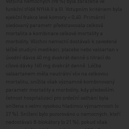
Většina nemocných (98 %) byla zařazena ve
funkční třídě NYHA II a III. Vstupním kritériem byla
ejekční frakce levé komory < 0,40. Primární
sledovaný parametr představovala celková
mortalita a kombinace celkové mortality a
morbidity. Všichni nemocní dostávali k zavedené
léčbě studijní medikaci, placebo nebo valsartan v
úvodní dávce 40 mg dvakrát denně s titrací do
cílové dávky 160 mg dvakrát denně. Léčba
valsartanem měla neutrální vliv na celkovou
mortalitu, snížila však významně kombinovaný
parametr mortality a morbidity, kdy především
četnost hospitalizací pro srdeční selhání byla
snížena s velmi vysokou hladinou významnosti (o
27 %). Snížení bylo pozorováno u nemocných, kteří
nedostávali β-blokátory (o 21 %); pokud však