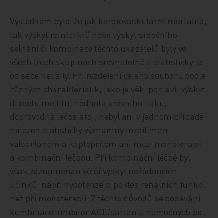
Výsledkem bylo, že jak kardiovaskulární mortalita,
tak výskyt reinfarktů nebo výskyt srdečního
selhání či kombinace těchto ukazatelů byly ve
všech třech skupinách srovnatelné a statisticky se
od sebe nelišily. Při rozdělení celého souboru podle
různých charakteristik, jako je věk, pohlaví, výskyt
diabetu mellitu, hodnota krevního tlaku,
doprovodná léčba atd., nebyl ani v jednom případě
nalezen statisticky významný rozdíl mezi
valsartanem a kaptoprilem ani mezi monoterapií
a kombinační léčbou. Při kombinační léčbě byl
však zaznamenán větší výskyt nežádoucích
účinků, např. hypotenze či pokles renálních funkcí,
než při monoterapii. Z těchto důvodů se podávání
kombinace inhibitor ACE/sartan u nemocných po