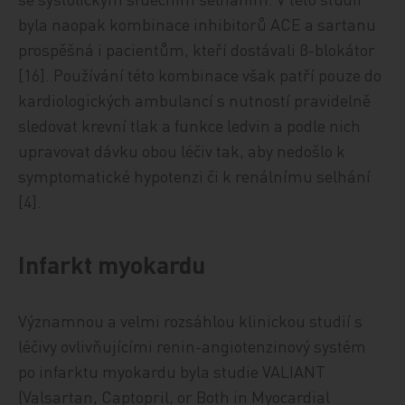
byla naopak kombinace inhibitorů ACE a sartanu
prospěšná i pacientům, kteří dostávali β-blokátor
[16]. Používání této kombinace však patří pouze do
kardiologických ambulancí s nutností pravidelně
sledovat krevní tlak a funkce ledvin a podle nich
upravovat dávku obou léčiv tak, aby nedošlo k
symptomatické hypotenzi či k renálnímu selhání
[4].
Infarkt myokardu
Významnou a velmi rozsáhlou klinickou studií s
léčivy ovlivňujícími renin-angiotenzinový systém
po infarktu myokardu byla studie VALIANT
(Valsartan, Captopril, or Both in Myocardial