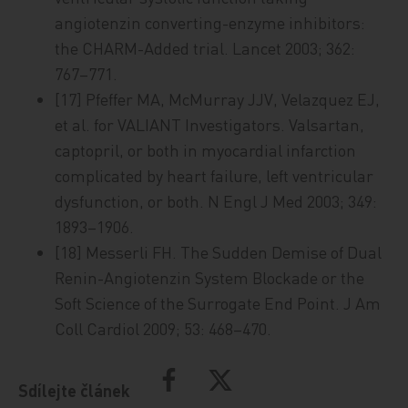
angiotenzin converting-enzyme inhibitors:
the CHARM-Added trial. Lancet 2003; 362:
767–771.
[17] Pfeffer MA, McMurray JJV, Velazquez EJ,
et al. for VALIANT Investigators. Valsartan,
captopril, or both in myocardial infarction
complicated by heart failure, left ventricular
dysfunction, or both. N Engl J Med 2003; 349:
1893–1906.
[18] Messerli FH. The Sudden Demise of Dual
Renin-Angiotenzin System Blockade or the
Soft Science of the Surrogate End Point. J Am
Coll Cardiol 2009; 53: 468–470.
Sdílejte článek