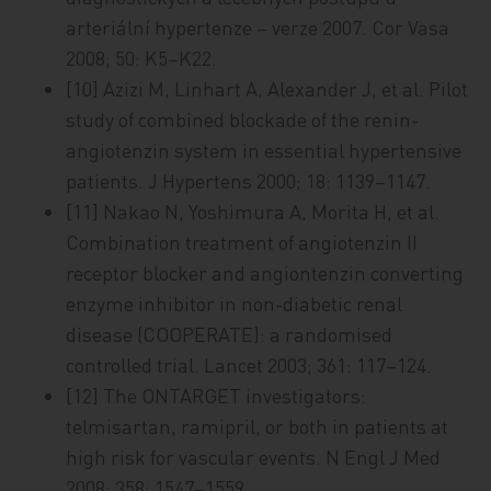
arteriální hypertenze – verze 2007. Cor Vasa
2008; 50: K5–K22.
[10] Azizi M, Linhart A, Alexander J, et al. Pilot
study of combined blockade of the renin-
angiotenzin system in essential hypertensive
patients. J Hypertens 2000; 18: 1139–1147.
[11] Nakao N, Yoshimura A, Morita H, et al.
Combination treatment of angiotenzin II
receptor blocker and angiontenzin converting
enzyme inhibitor in non-diabetic renal
disease (COOPERATE): a randomised
controlled trial. Lancet 2003; 361: 117–124.
[12] The ONTARGET investigators:
telmisartan, ramipril, or both in patients at
high risk for vascular events. N Engl J Med
2008; 358: 1547–1559.