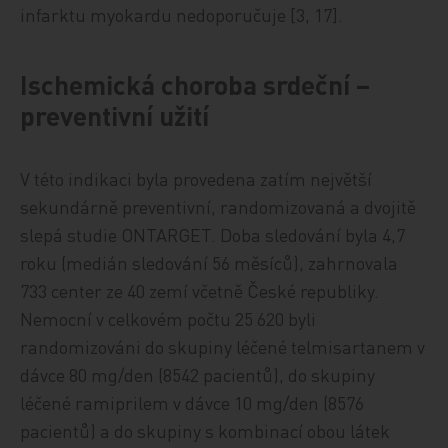
infarktu myokardu nedoporučuje [3, 17].
Ischemická choroba srdeční –
preventivní užití
V této indikaci byla provedena zatím největší
sekundárně preventivní, randomizovaná a dvojitě
slepá studie ONTARGET. Doba sledování byla 4,7
roku (medián sledování 56 měsíců), zahrnovala
733 center ze 40 zemí včetně České republiky.
Nemocní v celkovém počtu 25 620 byli
randomizováni do skupiny léčené telmisartanem v
dávce 80 mg/den (8542 pacientů), do skupiny
léčené ramiprilem v dávce 10 mg/den (8576
pacientů) a do skupiny s kombinací obou látek