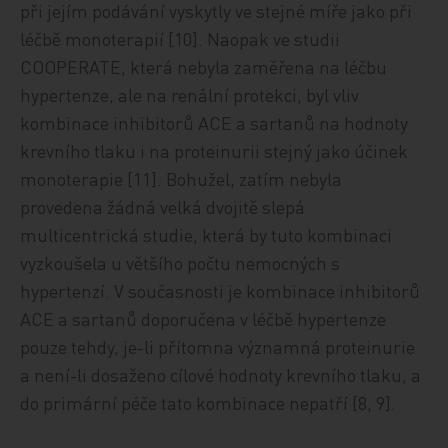
při jejím podávání vyskytly ve stejné míře jako při
léčbě monoterapií [10]. Naopak ve studii
COOPERATE, která nebyla zaměřena na léčbu
hypertenze, ale na renální protekci, byl vliv
kombinace inhibitorů ACE a sartanů na hodnoty
krevního tlaku i na proteinurii stejný jako účinek
monoterapie [11]. Bohužel, zatím nebyla
provedena žádná velká dvojitě slepá
multicentrická studie, která by tuto kombinaci
vyzkoušela u většího počtu nemocných s
hypertenzí. V současnosti je kombinace inhibitorů
ACE a sartanů doporučena v léčbě hypertenze
pouze tehdy, je-li přítomna významná proteinurie
a není-li dosaženo cílové hodnoty krevního tlaku, a
do primární péče tato kombinace nepatří [8, 9].