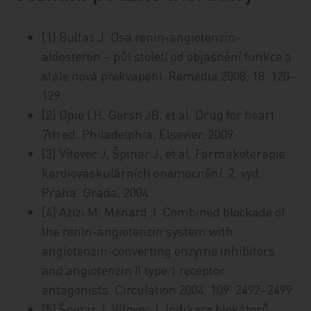
[1] Bultas J. Osa renin-angiotenzin-
aldosteron – půl století od objasnění funkce a
stále nová překvapení. Remedia 2008; 18: 120–
129.
[2] Opie LH, Gersh JB, et al. Drug for heart.
7th ed. Philadelphia, Elsevier, 2009.
[3] Vítovec J, Špinar J, et al. Farmakoterapie
kardiovaskulárních onemocnění. 2. vyd.
Praha, Grada, 2004.
[4] Azizi M, Ménard J. Combined blockade of
the renin-angiotenzin system with
angiotenzin-converting enzyme inhibitors
and angiotenzin II type 1 receptor
antagonists. Circulation 2004; 109: 2492–2499.
[5] Špinar J, Vítovec J. Indikace blokátorů