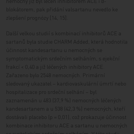
nemocný již byl léčen inhibitorem ACE i β-
blokátorem, pak přidání valsartanu nevedlo ke
zlepšení prognózy [14, 15].
Další velkou studií s kombinací inhibitorů ACE a
sartanů byla studie CHARM Added, která hodnotila
účinnost kandesartanu u nemocných se
symptomatickým srdečním selháním, s ejekční
frakcí < 0,40 a již léčených inhibitory ACE.
Zařazeno bylo 2548 nemocných. Primární
sledovaný ukazatel – kardiovaskulární úmrtí nebo
hospitalizace pro srdeční selhání – byl
zaznamenán u 483 (37,9 %) nemocných léčených
kandesartanem a u 538 (42,3 %) nemocných, kteří
dostávali placebo (p = 0,01), což prokazuje účinnost
kombinace inhibitoru ACE a sartanu u nemocných
se systolickým srdečním selháním. V této studii