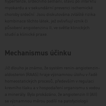
hypertenze, srdečního selhání, stavů po infarktu
myokardu a v sekundární prevenci ischemické
choroby srdeční. Jsou diskutována zvláště rizika
kombinace těchto látek, jež ovlivňují vznik či
působení angiotenzinu II, ve světle klinických
studií a klinické praxe.
Mechanismus účinku
Již dlouho je známo, že systém renin-angiotenzin-
aldosteron (RAAS) hraje významnou úlohu v řadě
homeostatických procesů, především v regulaci
krevního tlaku a v hospodaření organismu s vodou
a minerály. Bylo prokázáno, že angiotenzin II (AII)
se významnou měrou podílí na patofyziologii