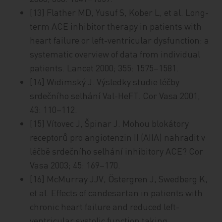
[13] Flather MD, Yusuf S, Kober L, et al. Long-
term ACE inhibitor therapy in patients with
heart failure or left-ventricular dysfunction: a
systematic overview of data from individual
patients. Lancet 2000; 355: 1575–1581.
[14] Widimský J. Výsledky studie léčby
srdečního selhání Val-HeFT. Cor Vasa 2001;
43: 110–112.
[15] Vítovec J, Špinar J. Mohou blokátory
receptorů pro angiotenzin II (AIIA) nahradit v
léčbě srdečního selhání inhibitory ACE? Cor
Vasa 2003; 45: 169–170.
[16] McMurray JJV, Östergren J, Swedberg K,
et al. Effects of candesartan in patients with
chronic heart failure and reduced left-
ventricular systolic function taking