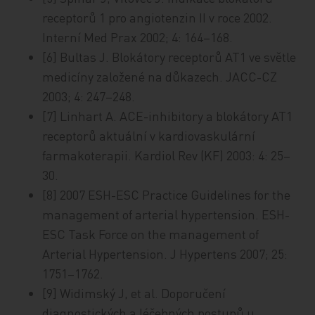
receptorů 1 pro angiotenzin II v roce 2002.
Interní Med Prax 2002; 4: 164–168.
[6] Bultas J. Blokátory receptorů AT1 ve světle
medicíny založené na důkazech. JACC-CZ
2003; 4: 247–248.
[7] Linhart A. ACE-inhibitory a blokátory AT1
receptorů aktuální v kardiovaskulární
farmakoterapii. Kardiol Rev (KF) 2003: 4: 25–
30.
[8] 2007 ESH-ESC Practice Guidelines for the
management of arterial hypertension. ESH-
ESC Task Force on the management of
Arterial Hypertension. J Hypertens 2007; 25:
1751–1762.
[9] Widimský J, et al. Doporučení
diagnostických a léčebných postupů u