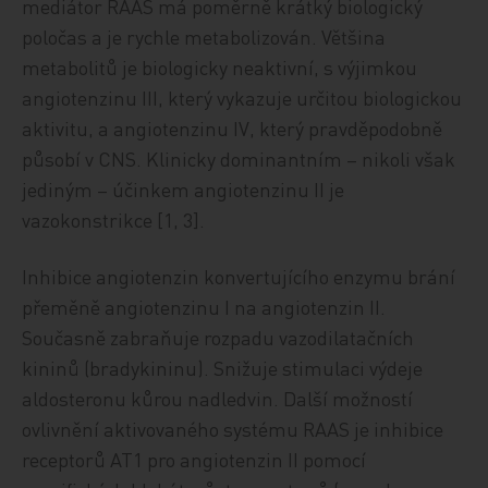
mediátor RAAS má poměrně krátký biologický
poločas a je rychle metabolizován. Většina
metabolitů je biologicky neaktivní, s výjimkou
angiotenzinu III, který vykazuje určitou biologickou
aktivitu, a angiotenzinu IV, který pravděpodobně
působí v CNS. Klinicky dominantním – nikoli však
jediným – účinkem angiotenzinu II je
vazokonstrikce [1, 3].
Inhibice angiotenzin konvertujícího enzymu brání
přeměně angiotenzinu I na angiotenzin II.
Současně zabraňuje rozpadu vazodilatačních
kininů (bradykininu). Snižuje stimulaci výdeje
aldosteronu kůrou nadledvin. Další možností
ovlivnění aktivovaného systému RAAS je inhibice
receptorů AT1 pro angiotenzin II pomocí