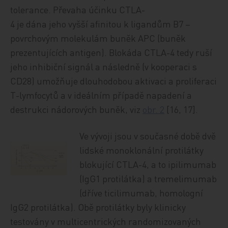
tolerance. Převaha účinku CTLA-
4 je dána jeho vyšší afinitou k ligandům B7 –
povrchovým molekulám buněk APC (buněk
prezentujících antigen). Blokáda CTLA-4 tedy ruší
jeho inhibiční signál a následně (v kooperaci s
CD28) umožňuje dlouhodobou aktivaci a proliferaci
T-lymfocytů a v ideálním případě napadení a
destrukci nádorových buněk, viz
obr. 2
[16, 17].
Ve vývoji jsou v současné době dvě
lidské monoklonální protilátky
blokující CTLA-4, a to ipilimumab
(IgG1 protilátka) a tremelimumab
(dříve ticilimumab, homologní
IgG2 protilátka). Obě protilátky byly klinicky
testovány v multicentrických randomizovaných