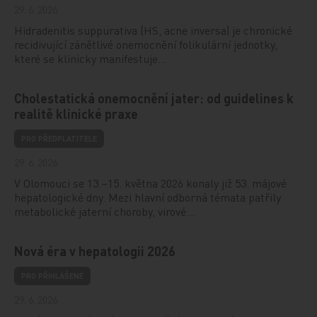
29. 6. 2026
Hidradenitis suppurativa (HS, acne inversa) je chronické
recidivující zánětlivé onemocnění folikulární jednotky,
které se klinicky manifestuje…
Cholestatická onemocnění jater: od guidelines k
realitě klinické praxe
PRO PŘEDPLATITELE
29. 6. 2026
V Olomouci se 13.–15. května 2026 konaly již 53. májové
hepatologické dny. Mezi hlavní odborná témata patřily
metabolické jaterní choroby, virové…
Nová éra v hepatologii 2026
PRO PŘIHLÁŠENÉ
29. 6. 2026