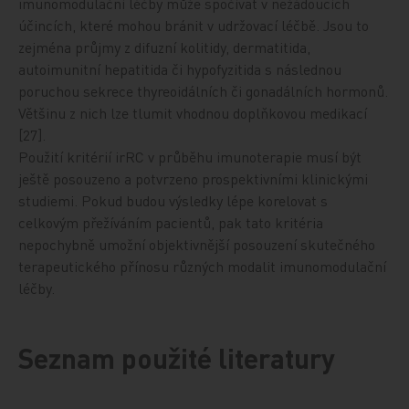
imunomodulační léčby může spočívat v nežádoucích
účincích, které mohou bránit v udržovací léčbě. Jsou to
zejména průjmy z difuzní kolitidy, dermatitida,
autoimunitní hepatitida či hypofyzitida s následnou
poruchou sekrece thyreoidálních či gonadálních hormonů.
Většinu z nich lze tlumit vhodnou doplňkovou medikací
[27].
Použití kritérií irRC v průběhu imunoterapie musí být
ještě posouzeno a potvrzeno prospektivními klinickými
studiemi. Pokud budou výsledky lépe korelovat s
celkovým přežíváním pacientů, pak tato kritéria
nepochybně umožní objektivnější posouzení skutečného
terapeutického přínosu různých modalit imunomodulační
léčby.
Seznam použité literatury