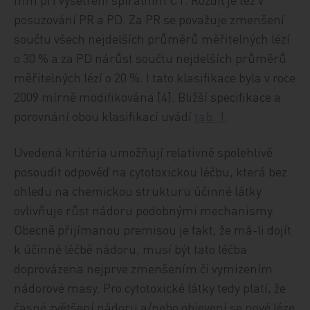
posuzování PR a PD. Za PR se považuje zmenšení
součtu všech nejdelších průměrů měřitelných lézí
o 30 % a za PD nárůst součtu nejdelších průměrů
měřitelných lézí o 20 %. I tato klasifikace byla v roce
2009 mírně modifikována [4]. Bližší specifikace a
porovnání obou klasifikací uvádí
tab. 1
.
Uvedená kritéria umožňují relativně spolehlivě
posoudit odpověď na cytotoxickou léčbu, která bez
ohledu na chemickou strukturu účinné látky
ovlivňuje růst nádoru podobnými mechanismy.
Obecně přijímanou premisou je fakt, že má-li dojít
k účinné léčbě nádoru, musí být tato léčba
doprovázena nejprve zmenšením či vymizením
nádorové masy. Pro cytotoxické látky tedy platí, že
časné zvětšení nádoru a/nebo objevení se nové léze