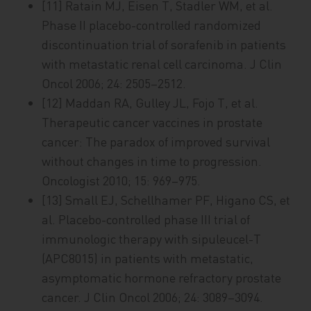
[11] Ratain MJ, Eisen T, Stadler WM, et al.
Phase II placebo-controlled randomized
discontinuation trial of sorafenib in patients
with metastatic renal cell carcinoma. J Clin
Oncol 2006; 24: 2505–2512.
[12] Maddan RA, Gulley JL, Fojo T, et al.
Therapeutic cancer vaccines in prostate
cancer: The paradox of improved survival
without changes in time to progression.
Oncologist 2010; 15: 969–975.
[13] Small EJ, Schellhamer PF, Higano CS, et
al. Placebo-controlled phase III trial of
immunologic therapy with sipuleucel-T
(APC8015) in patients with metastatic,
asymptomatic hormone refractory prostate
cancer. J Clin Oncol 2006; 24: 3089–3094.