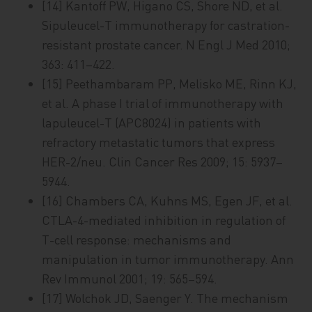
[14] Kantoff PW, Higano CS, Shore ND, et al.
Sipuleucel-T immunotherapy for castration-
resistant prostate cancer. N Engl J Med 2010;
363: 411–422.
[15] Peethambaram PP, Melisko ME, Rinn KJ,
et al. A phase I trial of immunotherapy with
lapuleucel-T (APC8024) in patients with
refractory metastatic tumors that express
HER-2/neu. Clin Cancer Res 2009; 15: 5937–
5944.
[16] Chambers CA, Kuhns MS, Egen JF, et al.
CTLA-4-mediated inhibition in regulation of
T-cell response: mechanisms and
manipulation in tumor immunotherapy. Ann
Rev Immunol 2001; 19: 565–594.
[17] Wolchok JD, Saenger Y. The mechanism