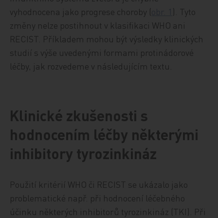
vyhodnocena jako progrese choroby (
obr. 1
). Tyto
změny nelze postihnout v klasifikaci WHO ani
RECIST. Příkladem mohou být výsledky klinických
studií s výše uvedenými formami protinádorové
léčby, jak rozvedeme v následujícím textu.
Klinické zkušenosti s
hodnocením léčby některými
inhibitory tyrozinkináz
Použití kritérií WHO či RECIST se ukázalo jako
problematické např. při hodnocení léčebného
účinku některých inhibitorů tyrozinkináz (TKI). Při