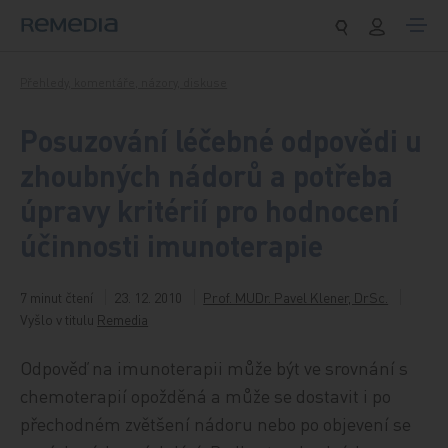
Přeskočit na obsah
Přehledy, komentáře, názory, diskuse
Posuzování léčebné odpovědi u
zhoubných nádorů a potřeba
úpravy kritérií pro hodnocení
účinnosti imunoterapie
7 minut čtení
23. 12. 2010
Prof. MUDr. Pavel Klener, DrSc.
Vyšlo v titulu
Remedia
Odpověď na imunoterapii může být ve srovnání s
chemoterapií opožděná a může se dostavit i po
přechodném zvětšení nádoru nebo po objevení se