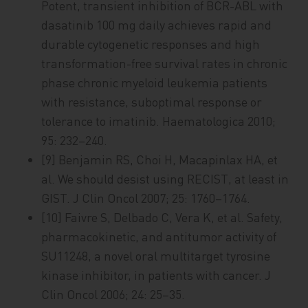
Potent, transient inhibition of BCR-ABL with
dasatinib 100 mg daily achieves rapid and
durable cytogenetic responses and high
transformation-free survival rates in chronic
phase chronic myeloid leukemia patients
with resistance, suboptimal response or
tolerance to imatinib. Haematologica 2010;
95: 232–240.
[9] Benjamin RS, Choi H, Macapinlax HA, et
al. We should desist using RECIST, at least in
GIST. J Clin Oncol 2007; 25: 1760–1764.
[10] Faivre S, Delbado C, Vera K, et al. Safety,
pharmacokinetic, and antitumor activity of
SU11248, a novel oral multitarget tyrosine
kinase inhibitor, in patients with cancer. J
Clin Oncol 2006; 24: 25–35.