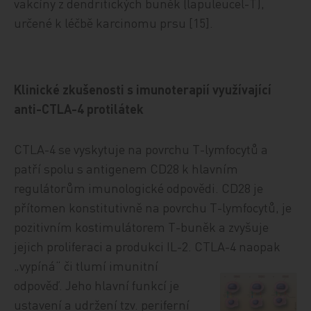
vakcíny z dendritických buněk (lapuleucel-T),
určené k léčbě karcinomu prsu [15].
Klinické zkušenosti s imunoterapií využívající
anti-CTLA-4 protilátek
CTLA-4 se vyskytuje na povrchu T-lymfocytů a
patří spolu s antigenem CD28 k hlavním
regulátorům imunologické odpovědi. CD28 je
přítomen konstitutivně na povrchu T-lymfocytů, je
pozitivním kostimulátorem T-buněk a zvyšuje
jejich proliferaci a produkci IL-2. CTLA-4 naopak
„vypíná“ či tlumí i
munitní
odpověď. Jeho hlavní funkcí je
ustavení a udržení tzv. periferní