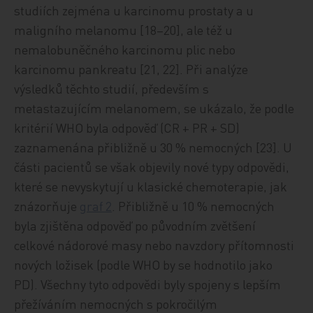
studiích zejména u karcinomu prostaty a u
maligního melanomu [18–20], ale též u
nemalobuněčného karcinomu plic nebo
karcinomu pankreatu [21, 22]. Při analýze
výsledků těchto studií, především s
metastazujícím melanomem, se ukázalo, že podle
kritérií WHO byla odpověď (CR + PR + SD)
zaznamenána přibližně u 30 % nemocných [23]. U
části pacientů se však objevily nové typy odpovědi,
které se nevyskytují u klasické chemoterapie, jak
znázorňuje
graf 2
. Přibližně u 10 % nemocných
byla zjištěna odpověď po původním zvětšení
celkové nádorové masy nebo navzdory přítomnosti
nových ložisek (podle WHO by se hodnotilo jako
PD). Všechny tyto odpovědi byly spojeny s lepším
přežíváním nemocných s pokročilým