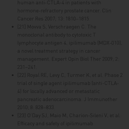
human anti-CTLA-4 in patients with
hormone-refractory prostate cancer. Clin
Cancer Res 2007; 13: 1810–1815.
[21] Movva S, Verschraegen C. The
monoclonal antibody to cytotoxic T
lymphocyte antigen 4, ipilimumab (MDX-010),
a novel treatment strategy in cancer
management. Expert Opin Biol Ther 2009; 2:
231–241.
[22] Royal RE, Levy C, Turmer K, et al. Phase 2
trial of single agent ipilimumab (anti-CTLA-
4) for locally advanced or metastatic
pancreatic adenocarcinoma. J Immunother
2010; 8: 828–833.
[23] O’Day SJ, Maio M, Charion-Sileni V, et al.
Efficacy and safety of ipilimumab