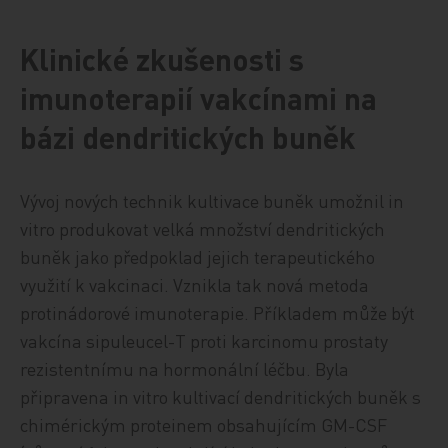
Klinické zkušenosti s
imunoterapií vakcínami na
bázi dendritických buněk
Vývoj nových technik kultivace buněk umožnil in
vitro produkovat velká množství dendritických
buněk jako předpoklad jejich terapeutického
využití k vakcinaci. Vznikla tak nová metoda
protinádorové imunoterapie. Příkladem může být
vakcína sipuleucel-T proti karcinomu prostaty
rezistentnímu na hormonální léčbu. Byla
připravena in vitro kultivací dendritických buněk s
chimérickým proteinem obsahujícím GM-CSF