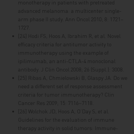
monotherapy in patients with pretreated
advanced melanoma: a multicenter single-
arm phase II study. Ann Oncol 2010; 8: 1721–
1727.
[24] Hodi FS, Hoos A, Ibrahim R, et al. Novel
efficacy criteria for antitumor activity to
immunotherapy using the example of
ipilimumab, an anti-CTLA-4 monoclonal
antibody. J Clin Oncol 2008; 26 (Suppl.): 3008.
[25] Ribas A, Chmielowski B, Glaspy JA. Do we
need a different set of response assessment
criteria for tumor immunotherapy? Clin
Cancer Res 2009; 15: 7116–7118.
[26] Wolchok JD, Hoos A, O’Day S, et al.
Guidelines for the evaluation of immune
therapy activity in solid tumors: Immune-