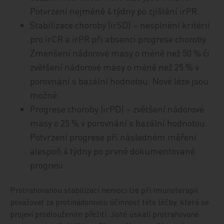
Potvrzení nejméně 4 týdny po zjištění irPR.
Stabilizace choroby (irSD) – nesplnění kritérií
pro irCR a irPR při absenci progrese choroby.
Zmenšení nádorové masy o méně než 50 % či
zvětšení nádorové masy o méně než 25 % v
porovnání s bazální hodnotou. Nové léze jsou
možné.
Progrese choroby (irPD) – zvětšení nádorové
masy o 25 % v porovnání s bazální hodnotou.
Potvrzení progrese při následném měření
alespoň 4 týdny po prvně dokumentované
progresi.
Protrahovanou stabilizaci nemoci lze při imunoterapii
považovat za protinádorovou účinnost této léčby, která se
projeví prodloužením přežití. Jisté úskalí protrahované