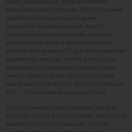
nových nádorových lézí. Podle standardních
evaluačních kritérií (WHO nebo RECIST) by taková
odpověď byla hodnocena jako progrese
onemocnění. Výsledky klinických studií s
některými inhibitory tyrozinkináz, s použitím
protinádorových vakcín a zejména s použitím
protilátek proti antigenu CTLA-4 ukázaly objektivní
odpověď nebo stabilizaci choroby u nemocných,
přestože došlo k přechodnému zvětšení nádoru
nebo se objevily nové léze. Proto byla navržena
nová pravidla pro hodnocení účinku imunoterapie
(irRC – immune-related response criteria).
Postupné zavádění nových prostředků pro léčbu
zhoubných nádorů si vynutilo potřebu jednotných a
objektivních kritérií pro hodnocení účinnosti.
Jejich zavedení mělo umožnit i porovnání