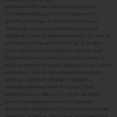
protinádorovými vakcínami nebo při použití
imunoterapie blokující CTLA-4 (cytotoxic T-
lymphocyte antigen 4). Účinky imunoterapie
mohou být na rozdíl od chemoterapie časově
opožděné, a proto je třeba pečlivě zvážit čas, kdy se
má efekt imunoterapie hodnotit [6]. To je dáno
jiným mechanismem působení, kdy musí dojít
nejprve k aktivaci buněk imunitního systému, k
jejich vycestování do lokální spádové uzliny, k jejich
pomnožení, návratu do místa protinádorového
účinku a v ideálním případě k napadení a
destrukci nádorové tkáně. K tomuto účinku
nedojde logicky v řádu dnů či týdnů, ale spíše
měsíců, podobně jako je tomu při aplikaci
dárcovských lymfocytů (DLI) u relabující chronické
myeloidní leukemie. Ukazuje se, že cytogenetické