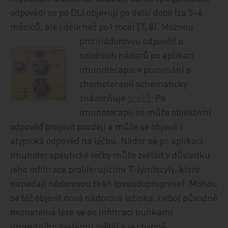
odpovědi se po DLI objevují po delší době (za 5–6
měsíců, ale i déle než po1 roce) [7, 8]. Možnou
protinádorovou
odpověď u
solidních nádorů po aplikaci
imunoterapie v porovnání s
chemoterapií schematicky
znázorňuje
graf 1
. Po
imunoterapii se může objektivní
odpověď projevit později a může se objevit i
atypická odpověď na léčbu. Nádor se po aplikaci
imunoterapeutické léčby může zvětšit v důsledku
jeho infiltrace proliferujícími T-lymfocyty, které
napadají nádorovou tkáň (pseudoprogrese). Mohou
se též objevit nová nádorová ložiska, neboť původně
neznatelná léze se po infiltraci buňkami
imunitního systému zvětší a je chybně