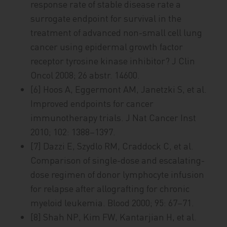
response rate of stable disease rate a
surrogate endpoint for survival in the
treatment of advanced non-small cell lung
cancer using epidermal growth factor
receptor tyrosine kinase inhibitor? J Clin
Oncol 2008; 26 abstr. 14600.
[6] Hoos A, Eggermont AM, Janetzki S, et al.
Improved endpoints for cancer
immunotherapy trials. J Nat Cancer Inst
2010; 102: 1388–1397.
[7] Dazzi E, Szydlo RM, Craddock C, et al.
Comparison of single-dose and escalating-
dose regimen of donor lymphocyte infusion
for relapse after allografting for chronic
myeloid leukemia. Blood 2000; 95: 67–71.
[8] Shah NP, Kim FW, Kantarjian H, et al.