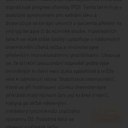
signalizuje progresi choroby (PD). Tento termín je v
podstatě synonymem pro selhání léku a
doporučuje se terapii ukončit a pacienta převést na
jiný typ terapie či do klinické studie. V posledních
letech se však stále častěji uplatňuje u nádorových
onemocnění cílená léčba a imunoterapie
především monoklonálními protilátkami. Ukazuje
se, že striktní posuzování odpovědi podle výše
zmíněných kritérií není zcela spolehlivé a může
vést k odmítnutí léčiva. Stabilizace onemocnění,
které se při hodnocení účinku chemoterapie
přikládá malý význam (pro její krátké
trvání),
nabývá po léčbě některými
inhibitory tyrozinkináz značného
významu [5]. Podobná data se
objevují v případě léčby