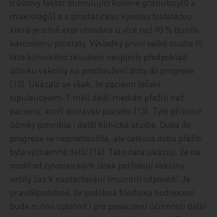
(růstový faktor stimulující kolonie granulocytů a
makrofágů) a s prostatickou kyselou fosfatázou,
která je silně exprimována u více než 90 % buněk
karcinomu prostaty. Výsledky první velké studie III.
fáze klinického zkoušení nesplnily předpoklad
účinku vakcíny na prodloužení doby do progrese
[12]. Ukázalo se však, že pacienti léčení
sipuleucelem-T měli delší medián přežití než
pacienti, kteří dostávali placebo [13]. Tyto příznivé
účinky potvrdila i další klinická studie. Doba do
progrese se neprodloužila, ale celková doba přežití
byla významně delší [14]. Tato data ukazují, že na
rozdíl od cytotoxických látek potřebují vakcíny
určitý čas k nastartování imunitní odpovědi. Je
pravděpodobné, že podobná hlediska hodnocení
bude nutno uplatnit i pro posouzení účinnosti další