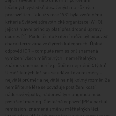
léčebných výsledků dosažených na různých
pracovištích. Tak již v roce 1981 byla zveřejněna
kritéria Světové zdravotnické organizace (WHO),
jejichž hlavní principy platí přes drobné úpravy
dodnes [1]. Podle těchto kritérií může být odpověď
charakterizována ve čtyřech kategoriích. Úplná
odpověď (CR = complete remission) znamená
vymizení všech měřitelných i neměřitelných
známek onemocnění v průběhu nejméně 4 týdnů.
U měřitelných ložisek se udávají dva rozměry –
největší průměr a největší na něj kolmý rozměr. Za
neměřitelné léze se považuje postižení kostí,
nádorové výpotky, nádorová lymfangiitida nebo
postižení mening. Částečná odpověď (PR = partial
remission) znamená změnu měřitelných lézí,
která odpovídá jejich zmenšení ve dvourozměrném