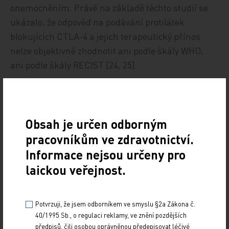
onemocněním. Právě na základě těchto studií se
ukázalo, že odpověď na podávání protilátek
blokujících CTLA-4 a jejich terapeutický přínos
nelze objektivně zhodnotit ani podle škály WHO,
ani podle škály RECIST [24, 25].
Návrh nových kritérií pro
Obsah je určen odborným
hodnocení imunoterapie irRC
pracovníkům ve zdravotnictví.
Informace nejsou určeny pro
laickou veřejnost.
Zásadní rozdíl navrhovaných kritérií irRC (immune-related
response criteria) ve srovnání s posuzováním podle
kritérií WHO a RECIST se týká hodnocení stabilizace a
regrese nemoci a objevení se nových lézí v průběhu
Potvrzuji, že jsem odborníkem ve smyslu §2a Zákona č.
40/1995 Sb., o regulaci reklamy, ve znění pozdějších
onemocnění. Jak vyplývá z výše zmíněných klinických
předpisů, čili osobou oprávněnou předepisovat léčivé
zkušeností, protinádorový účinek imunoterapie může