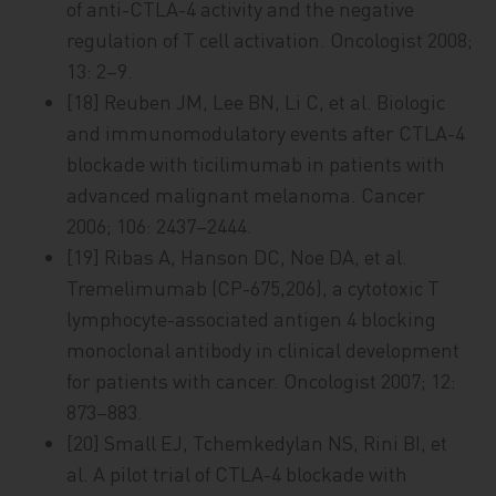
of anti-CTLA-4 activity and the negative
regulation of T cell activation. Oncologist 2008;
13: 2–9.
[18] Reuben JM, Lee BN, Li C, et al. Biologic
and immunomodulatory events after CTLA-4
blockade with ticilimumab in patients with
advanced malignant melanoma. Cancer
2006; 106: 2437–2444.
[19] Ribas A, Hanson DC, Noe DA, et al.
Tremelimumab (CP-675,206), a cytotoxic T
lymphocyte-associated antigen 4 blocking
monoclonal antibody in clinical development
for patients with cancer. Oncologist 2007; 12:
873–883.
[20] Small EJ, Tchemkedylan NS, Rini BI, et
al. A pilot trial of CTLA-4 blockade with