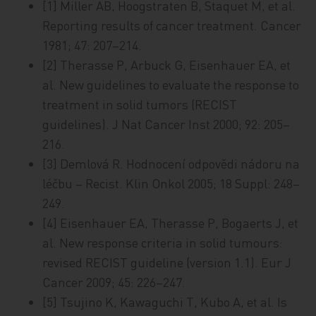
[1] Miller AB, Hoogstraten B, Staquet M, et al.
Reporting results of cancer treatment. Cancer
1981; 47: 207–214.
[2] Therasse P, Arbuck G, Eisenhauer EA, et
al. New guidelines to evaluate the response to
treatment in solid tumors (RECIST
guidelines). J Nat Cancer Inst 2000; 92: 205–
216.
[3] Demlová R. Hodnocení odpovědi nádoru na
léčbu – Recist. Klin Onkol 2005; 18 Suppl: 248–
249.
[4] Eisenhauer EA, Therasse P, Bogaerts J, et
al. New response criteria in solid tumours:
revised RECIST guideline (version 1.1). Eur J
Cancer 2009; 45: 226–247.
[5] Tsujino K, Kawaguchi T, Kubo A, et al. Is