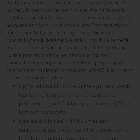
určitý znak a unikne pozornosti imunitního systému. S
pokračující destrukcí primární cílové léze může později
dojít k aktivaci buněk imunitního systému do té míry, že je
napadena a zničena i nově vzniklá léze. Protože aktivace
buněk imunitního systému a vyzrání protinádorové
odpovědi vyžaduje delší časové období, navrhuje se měřit
první efekt terapie alespoň po 12 týdnech léčby. Pokud
dojde k progresi choroby bez zásadního zhoršení
klinického stavu, doporučuje se potvrdit progresi ještě
dalším měřením alespoň s odstupem 4 týdnů. Navrhovaná
kritéria lze shrnout takto:
Úplná odpověď (irCR) – úplné vymizení všech
lézí (ať měřitelných či neměřitelných) a
potvrzení nejméně 4 týdny po prvním zjištění
kompletní odpovědi.
Částečná odpověď (irPR) – zmenšení
nádorové masy o více než 50 % v porovnání s
bazální hodnotou. Nové léze jsou možné.