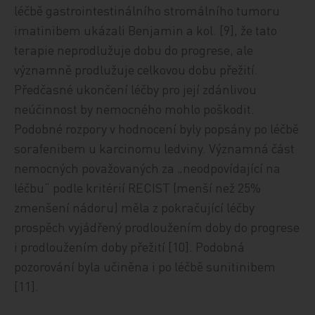
léčbě gastrointestinálního stromálního tumoru
imatinibem ukázali Benjamin a kol. [9], že tato
terapie neprodlužuje dobu do progrese, ale
významně prodlužuje celkovou dobu přežití.
Předčasné ukončení léčby pro její zdánlivou
neúčinnost by nemocného mohlo poškodit.
Podobné rozpory v hodnocení byly popsány po léčbě
sorafenibem u karcinomu ledviny. Významná část
nemocných považovaných za „neodpovídající na
léčbu“ podle kritérií RECIST (menší než 25%
zmenšení nádoru) měla z pokračující léčby
prospěch vyjádřený prodloužením doby do progrese
i prodloužením doby přežití [10]. Podobná
pozorování byla učiněna i po léčbě sunitinibem
[11].