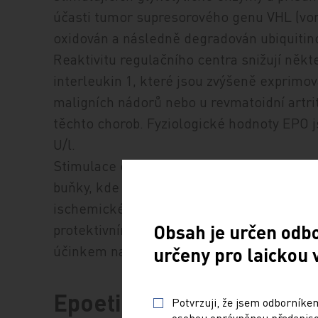
účasti tumor supresorového genu VHL (von
oxidován a následně degradován ubiquit
Reaktivitu regulačního centra snižují někt
interleukin 1, které jsou zvýšeně exprim
maligních nádorů nebo u revmatoidní artrit
těchto chorob. Fyziologické hodnoty EPO j
U/l.
Stimulace erytropoezy není jedinou fyziolo
buňky, kde zvyšuje expresi nitric acid synt
ischemickém poškození, a je důležitým fakt
Obsah je určen odb
protektivním faktorem diabetické retinopa
účinkem na regeneraci jeho mikrovaskulat
určeny pro laickou 
Epoetiny první generace
Potvrzuji, že jsem odborníkem
osobou oprávněnou předepisov