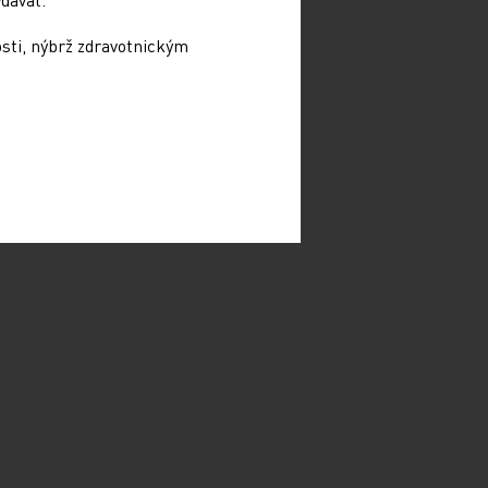
osti, nýbrž zdravotnickým