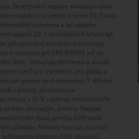
éza, že arteriální hypoxie stimuluje výdej
luje produkci červených krvinek [1]. Trvalo
perimentálně potvrzena a byl objeven
rytropoetin [2]. V následujících letech byl
án jako primární regulátor erytropoezy
kce s receptory pro EPO (EPOR), jež se
tní dřeni. Stimuluje proliferaci a působí
xpresi genů pro transferin, pro globin a
e kódován genem na chromozomu 7. Během
žně v játrech, po narození v
en zhruba z 10 % v játrech. Produkci EPO
ava oxidem uhelnatým, anémie. Naopak
mosférickém tlaku syntézu EPO tlumí.
erými působky. Růstový hormon, hormon
a testosteron produkci EPO stimulují,