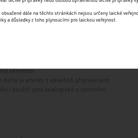
 obsažené dále na těchto stránkách nejsou určeny laické veřejn
ombinantní
iky a důsledky z toho plynoucími pro laickou veřejnost.
něk ovaria
 objevily na
a a beta [6].
[7]. V dalších
poetiny –
liší větvením
n delta je prvním z epoetinů připravených
nky i použití jsou analogické s ostatními