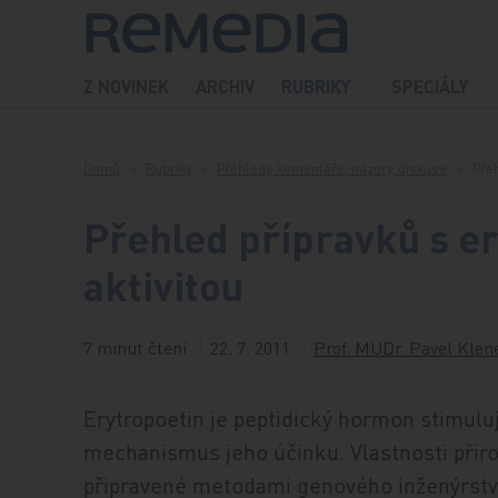
Přeskočit na obsah
Z NOVINEK
ARCHIV
RUBRIKY
SPECIÁLY
Domů
Rubriky
Přehledy, komentáře, názory, diskuse
Přeh
Přehled přípravků s e
aktivitou
7 minut čtení
22. 7. 2011
Prof. MUDr. Pavel Klene
Erytropoetin je peptidický hormon stimulu
mechanismus jeho účinku. Vlastnosti přir
připravené metodami genového inženýrství