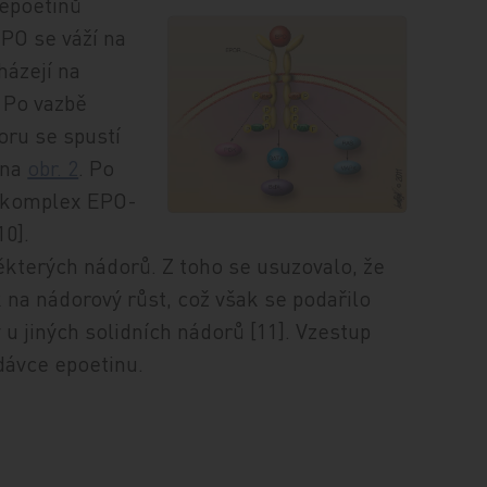
 epoetinů
PO se váží na
házejí na
. Po vazbě
oru se spustí
 na
obr. 2
. Po
je komplex EPO-
0].
kterých nádorů. Z toho se usuzovalo, že
 na nádorový růst, což však se podařilo
 u jiných solidních nádorů [11]. Vzestup
dávce epoetinu.