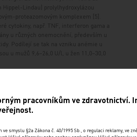
 Hippel-Lindau) prolylhydroxylázou
inovým-proteazomovým komplexem [5].
eré cytokiny, např. TNF, interferon gama a
ovány u různých onemocnění, především u
idy. Podílejí se tak na vzniku anémie u
sou u mužů 9,6–26,0 U/l, u žen 11,0–30,0
gickou rolí EPO. Působí též na endoteliální
ázy ovlivňující regeneraci neuronů po
orem pro retinální fotoreceptory, a tím i
orným pracovníkům ve zdravotnictví. 
tie. Zlepšuje též funkci myokardu svým
ury.
veřejnost.
 ve smyslu §2a Zákona č. 40/1995 Sb., o regulaci reklamy, ve zněn
at léčivé přípravky nebo osobou oprávněnou léčivé přípravky vy