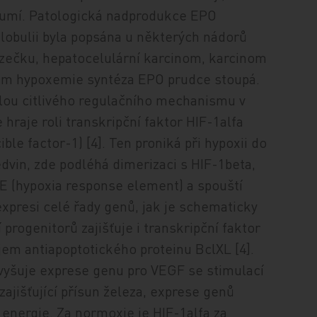
lumí.
Patologická nadprodukce EPO
globulii byla popsána u některých nádorů
ečku, hepatocelulární karcinom, karcinom
em hypoxemie syntéza EPO prudce stoupá.
lou citlivého regulačního mechanismu v
 hraje roli transkripční faktor HIF-1alfa
ible factor-1) [4]. Ten proniká při hypoxii do
edvin, zde podléhá dimerizaci s HIF-1beta,
E (hypoxia response element) a spouští
expresi celé řady genů, jak je schematicky
progenitorů zajišťuje i transkripční faktor
jem antiapoptotického proteinu BclXL [4].
vyšuje exprese genu pro VEGF se stimulací
ajišťující přísun železa, exprese genů
 energie. Za normoxie je HIF-1alfa za