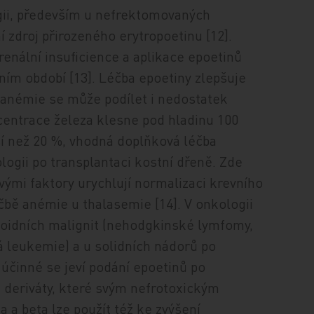
ogii, především u nefrektomovaných
í zdroj přirozeného erytropoetinu [12].
enální insuficience a aplikace epoetinů
ním období [13]. Léčba epoetiny zlepšuje
u anémie se může podílet i nedostatek
centrace železa klesne pod hladinu 100
ší než 20 %, vhodná doplňková léčba
logii po transplantaci kostní dřeně. Zde
ými faktory urychlují normalizaci krevního
čbě anémie u thalasemie [14]. V onkologii
oidních malignit (nehodgkinské lymfomy,
 leukemie) a u solidních nádorů po
 účinné se jeví podání epoetinů po
 deriváty, které svým nefrotoxickým
a a beta lze použít též ke zvýšení