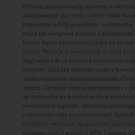
Klíčové uplatnění našly epoetiny v nefrol
dialyzovaných pacientů, u nichž chybí hlavn
Koncentrace EPO je snížená i u chronické r
může tak korigovat anémii i v předdialyzač
kvalitu života nemocných, i když na vznik
železa. Proto je u nemocných, u nichž kon
mg/l nebo kde je saturace transferinu niž
železem. Dále lze epoetiny využít v hemato
spolu s ostatními hematopoetickými růstov
obrazu. Užitečné mohou být epoetiny i v lé
se doporučují ke korekci anémie u nemyel
mnohočetný myelom, chronická lymfatická
radioterapii nebo po chemoterapii. Zvláště
léčebných režimech obsahujících platinové
účinkem snižují produkci EPO. Epoetiny alf