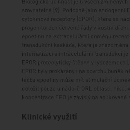
Biologická účinnost je u všech zmíněných
srovnatelná [9]. Podobně jako endogenní E
cytokinové receptory (EPOR), které se nac
progenitorech červené řady v kostní dřeni
epoetinu na extracelulární doménu recept
transdukční kaskáda, která je znázorněna
internalizaci a intracelulární transdukci 
EPOR proteolyticky štěpen v lysozomech [1
EPOR byly prokázány i na povrchu buněk ně
léčba epoetiny může mít stimulační účinek
doložit pouze u nádorů ORL oblasti, nikoliv
koncentrace EPO je závislý na aplikované 
Klinické využití