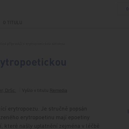
O
O TITULU
led přípravků s erytropoetickou aktivitou
rytropoetickou
r, DrSc.
Vyšlo v titulu
Remedia
jící erytropoezu. Je stručně popsán
ozeného erytropoetinu mají epoetiny
, které našly uplatnění zejména v léčbě