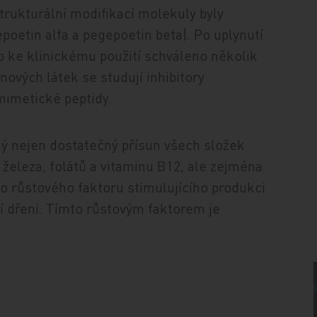
trukturální modifikací molekuly byly
oetin alfa a pegepoetin beta). Po uplynutí
o ke klinickému použití schváleno několik
nových látek se studují inhibitory
mimetické peptidy.
ný nejen dostatečný přísun všech složek
 železa, folátů a vitaminu B12, ale zejména
 růstového faktoru stimulujícího produkci
í dřeni. Tímto růstovým faktorem je