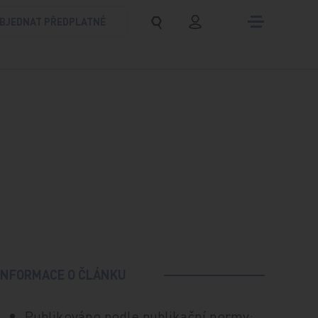
BJEDNAT PŘEDPLATNÉ
INFORMACE O ČLÁNKU
Publikováno podle publikační normy: