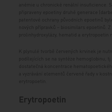
anémie u chronické renální insuficience. S
připraveny epoetiny druhé generace (darbep
patentové ochrany původních epoetinů byl
nových přípravků – biosimilars epoetinů. Z 
prolinhydroxylázy, hematid a erytropoetin 
K plynulé tvorbě červených krvinek je nut
podílejících se na syntéze hemoglobinu, tj.
dostatečná koncentrace hematopoetického
a vyzrávání elementů červené řady v kostn
erytropoetin.
Erytropoetin