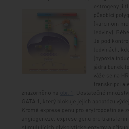
estrogeny ji t
působící poly
(karcinom moz
ledviny). Běh
Je pod kontro
ledvinách, kde
(hypoxia induc
jádra buněk l
váže se na HR
transkripci a 
znázorněno na
obr. 1
. Dostatečné množství 
GATA 1, který blokuje jejich apoptózu výde
Kromě exprese genu pro erytropoetin se z
angiogeneze, exprese genu pro transferin z
stimulujících glykolytické enzymy a přísun