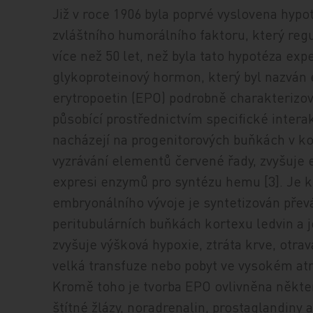
Již v roce 1906 byla poprvé vyslovena hypot
zvláštního humorálního faktoru, který regu
více než 50 let, než byla tato hypotéza ex
glykoproteinový hormon, který byl nazván e
erytropoetin (EPO) podrobně charakterizov
působící prostřednictvím specifické intera
nacházejí na progenitorových buňkách v kos
vyzrávání elementů červené řady, zvyšuje e
expresi enzymů pro syntézu hemu [3]. J
embryonálního vývoje je syntetizován převá
peritubulárních buňkách kortexu ledvin a j
zvyšuje výšková hypoxie, ztráta krve, otr
velká transfuze nebo pobyt ve vysokém at
Kromě toho je tvorba EPO ovlivněna někt
štítné žlázy, noradrenalin, prostaglandiny 