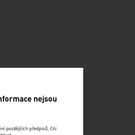
Informace nejsou
í pozdějších předpisů, čili
dávat.