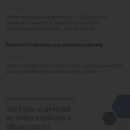
10. 7. 2026
Těžká metabolická acidemie (pH ≤ 7,20) u kriticky
nemocných pacientů je spojena s významnými
patofyziologickými důsledky, včetně snížené…
Pozitivní hodnocení pro stanovení úhrady
30. 6. 2026
Státní ústav pro kontrolu léčiv (SÚKL) vydal v červnu 2026
pozitivní zhodnocení a úhradu navrhl přiznat:
PŘIHLASTE SE K ODBĚRU NOVINEK.
Udržujte si přehled
ze světa medicíny a
zdravotnictví.