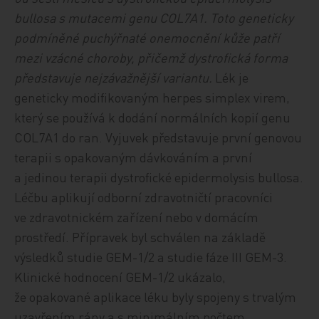
bullosa s mutacemi genu COL7A1. Toto geneticky
podmíněné puchýřnaté onemocnění kůže patří
mezi vzácné choroby, přičemž dystrofická forma
představuje nejzávažnější variantu.
Lék je
geneticky modifikovaným herpes simplex virem,
který se používá k dodání normálních kopií genu
COL7A1 do ran. Vyjuvek představuje první genovou
terapii s opakovaným dávkováním a první
a jedinou terapii dystrofické epidermolysis bullosa.
Léčbu aplikují odborní zdravotničtí pracovníci
ve zdravotnickém zařízení nebo v domácím
prostředí.
Přípravek byl schválen na základě
výsledků studie GEM-1/2 a studie fáze III GEM-3.
Klinické hodnocení GEM-1/2 ukázalo,
že opakované aplikace léku byly spojeny s trvalým
uzavřením rány a s minimálním počtem