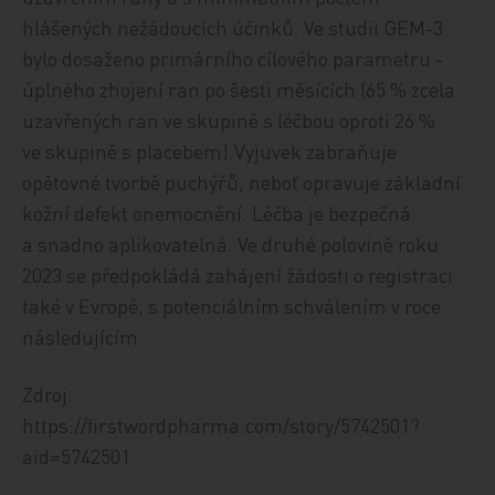
hlášených nežádoucích účinků. Ve studii GEM-3
bylo dosaženo primárního cílového parametru
-
úplného zhojení ran po šesti měsících (65 % zcela
uzavřených ran ve skupině s léčbou oproti 26 %
ve skupině s placebem).
Vyjuvek zabraňuje
opětovné tvorbě puchýřů, neboť opravuje základní
kožní defekt onemocnění. Léčba je bezpečná
a snadno aplikovatelná. Ve druhé polovině roku
2023 se předpokládá zahájení žádosti o registraci
také v Evropě, s potenciálním schválením v roce
následujícím.
Zdroj:
https://firstwordpharma.com/story/5742501?
aid=5742501