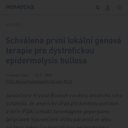
Přeskočit na obsah
Z novinek
Schválena první lokální genová
terapie pro dystrofickou
epidermolysis bullosa
1 minuta čtení
22. 5. 2023
PhDr. Nikola Homolová Richtrová, Ph.D.
Společnost Krystal Biotech v květnu letošního roku
oznámila, že americký Úřad pro kontrolu potravin
a léčiv (FDA) schválil beremagene geperpavec
(přípravek Vyjuvek) pro léčbu pacientů ve věku
od šesti měsíců s dystrofickou epidermolysis