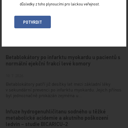
Doporučené
důsledky z toho plynoucími pro laickou veřejnost.
Pozitivní hodnocení pro stanovení úhrady
POTVRDIT
3. 8. 2026
Státní ústav pro kontrolu léčiv (SÚKL) vydal v červenci
2026 pozitivní zhodnocení a úhradu navrhl přiznat:
Betablokátory po infarktu myokardu u pacientů s
normální ejekční frakcí levé komory
10. 7. 2026
Betablokátory patří již desítky let mezi základní léky
v sekundární prevenci po infarktu myokardu. Jejich přínos
byl jednoznačně prokázán zejména u…
Infuze hydrogenuhličitanu sodného u těžké
metabolické acidemie a akutního poškození
ledvin – studie BICARICU-2