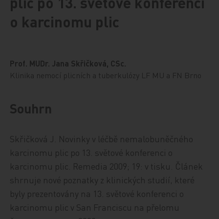
plic po 13. světové konferenci
o karcinomu plic
Prof. MUDr. Jana Skřičková, CSc.
Klinika nemocí plicních a tuberkulózy LF MU a FN Brno
Souhrn
Skřičková J.
Novinky v léčbě nemalobuněčného
karcinomu plic po 13. světové konferenci o
karcinomu plic.
Remedia 2009; 19: v tisku.
Článek
shrnuje nové poznatky z klinických studií, které
byly prezentovány na 13. světové konferenci o
karcinomu plic v San Franciscu na přelomu