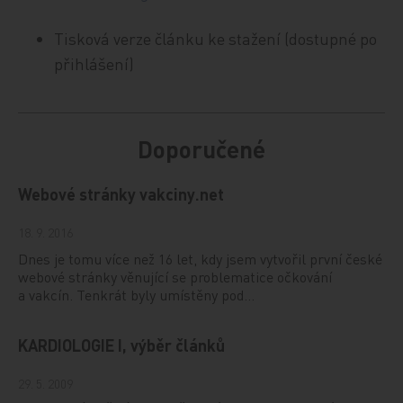
Tisková verze článku ke stažení (dostupné po
přihlášení)
Doporučené
Webové stránky vakciny.net
18. 9. 2016
Dnes je tomu více než 16 let, kdy jsem vytvořil první české
webové stránky věnující se problematice očkování
a vakcín. Tenkrát byly umístěny pod…
KARDIOLOGIE I, výběr článků
29. 5. 2009