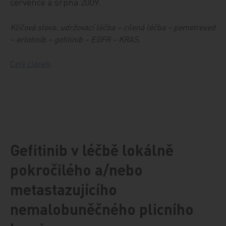
července a srpna 2009.
Klíčová slova:
udržovací léčba – cílená léčba – pemetrexed
– erlotinib – gefitinib – EGFR – KRAS.
Celý článek
Gefitinib v léčbě lokálně
pokročilého a/nebo
metastazujícího
nemalobuněčného plicního