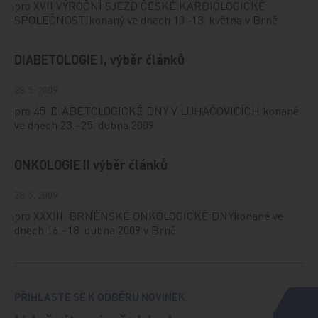
pro XVII VÝROČNÍ SJEZD ČESKÉ KARDIOLOGICKÉ
SPOLEČNOSTIkonaný ve dnech 10.-13. května v Brně
DIABETOLOGIE I, výběr článků
28. 5. 2009
pro 45. DIABETOLOGICKÉ DNY V LUHAČOVICÍCH konané
ve dnech 23.–25. dubna 2009
ONKOLOGIE II výběr článků
28. 5. 2009
pro XXXIII. BRNĚNSKÉ ONKOLOGICKÉ DNYkonané ve
dnech 16.–18. dubna 2009 v Brně
PŘIHLASTE SE K ODBĚRU NOVINEK.