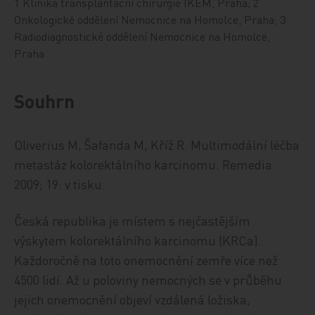
1 Klinika transplantační chirurgie IKEM, Praha; 2
Onkologické oddělení Nemocnice na Homolce, Praha; 3
Radiodiagnostické oddělení Nemocnice na Homolce,
Praha
Souhrn
Oliverius M, Šafanda M, Kříž R.
Multimodální léčba
metastáz kolorektálního karcinomu.
Remedia
2009; 19: v tisku.
Česká republika je místem s nejčastějším
výskytem kolorektálního karcinomu (KRCa).
Každoročně na toto onemocnění zemře více než
4500 lidí. Až u poloviny nemocných se v průběhu
jejich onemocnění objeví vzdálená ložiska,