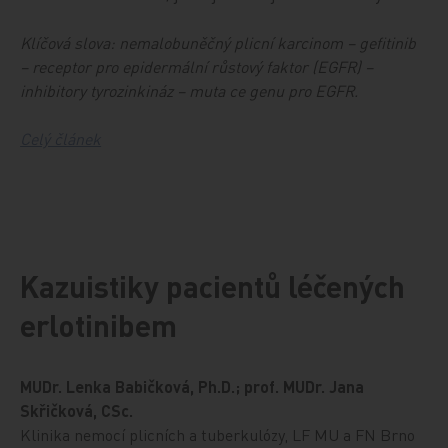
Klíčová slova:
nemalobuněčný plicní karcinom – gefitinib
– receptor pro epidermální růstový faktor (EGFR) –
inhibitory tyrozinkináz – muta
ce genu pro EGFR.
Celý článek
Kazuistiky pacientů léčených
erlotinibem
MUDr. Lenka Babičková, Ph.D.; prof. MUDr. Jana
Skřičková, CSc.
Klinika nemocí plicních a tuberkulózy, LF MU a FN Brno