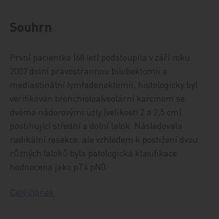
Souhrn
První pacientka (68 let) podstoupila v září roku
2007 dolní pravostrannou bilobektomii a
mediastinální lymfadenektomii, histologicky byl
verifikován bronchioloalveolární karcinom se
dvěma nádorovými uzly (velikosti 2 a 2,5 cm)
postihující střední a dolní lalok. Následovala
radikální resekce, ale vzhledem k postižení dvou
různých laloků byla patologická klasifikace
hodnocena jako pT4 pN0.
Celý článek