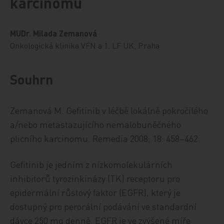
karcinomu
MUDr. Milada Zemanová
Onkologická klinika VFN a 1. LF UK, Praha
Souhrn
Zemanová M.
Gefitinib v léčbě lokálně pokročilého
a/nebo metastazujícího nemalobuněčného
plicního karcinomu.
Remedia 2008; 18: 458–462.
Gefitinib je jedním z nízkomolekulárních
inhibitorů tyrozinkinázy (TK) receptoru pro
epidermální růstový faktor (EGFR), který je
dostupný pro perorální podávání ve standardní
dávce 250 mg denně. EGFR je ve zvýšené míře