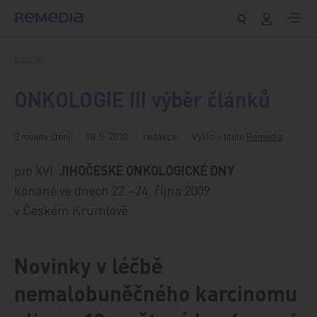
Přeskočit na obsah
Rubriky
ONKOLOGIE III výběr článků
2 minuty čtení
18. 5. 2010
redakce
Vyšlo v titulu
Remedia
pro XVI.
JIHOČESKÉ ONKOLOGICKÉ DNY
konané ve dnech 22.–24. října 2009
v Českém Krumlově
Novinky v léčbě
nemalobuněčného karcinomu