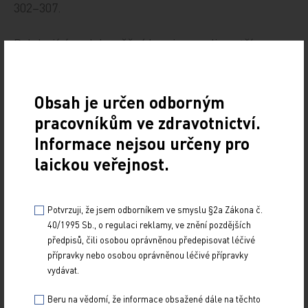
302–307.
Relabující malobuněčný karcinom plic patří pro
svou agresivitu k obtížně léčitelným malignitám.
Dosavadní léčebné protokoly ve druhé linii terapie
Obsah je určen odborným
nebyly pro svou toxicitu a neuspokojivou léčebnou
pracovníkům ve zdravotnictví.
odpověď pro nemocné dalším přínosem. Do
nedávné doby byl jediným registrovaným léčivem
Informace nejsou určeny pro
pro tuto indikaci topotekan v intravenózní lékové
laickou veřejnost.
formě. Nově byl do léčebné praxe zaveden a
registrován pro tuto indikaci topotekan ve formě
Potvrzuji, že jsem odborníkem ve smyslu §2a Zákona č.
perorální, který přináší stejnou účinnost při
40/1995 Sb., o regulaci reklamy, ve znění pozdějších
srovnatelné hematologické i nehematologické
předpisů, čili osobou oprávněnou předepisovat léčivé
toxicitě, dovoluje léčbu nemocných i s nízkým
přípravky nebo osobou oprávněnou léčivé přípravky
vydávat.
výchozím klinickým stavem (performance status,
PS), je dobře tolerován bez potřeby rutinní
Beru na vědomí, že informace obsažené dále na těchto