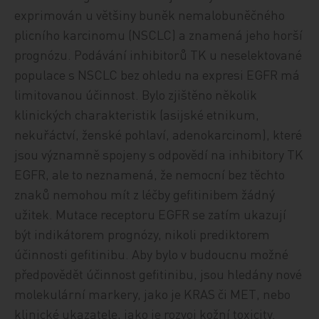
exprimován u většiny buněk nemalobuněčného
plicního karcinomu (NSCLC) a znamená jeho horší
prognózu. Podávání inhibitorů TK u neselektované
populace s NSCLC bez ohledu na expresi EGFR má
limitovanou účinnost. Bylo zjištěno několik
klinických charakteristik (asijské etnikum,
nekuřáctví, ženské pohlaví, adenokarcinom), které
jsou významně spojeny s odpovědí na inhibitory TK
EGFR, ale to neznamená, že nemocní bez těchto
znaků nemohou mít z léčby gefitinibem žádný
užitek. Mutace receptoru EGFR se zatím ukazují
být indikátorem prognózy, nikoli prediktorem
účinnosti gefitinibu. Aby bylo v budoucnu možné
předpovědět účinnost gefitinibu, jsou hledány nové
molekulární markery, jako je KRAS či MET, nebo
klinické ukazatele, jako je rozvoj kožní toxicity.