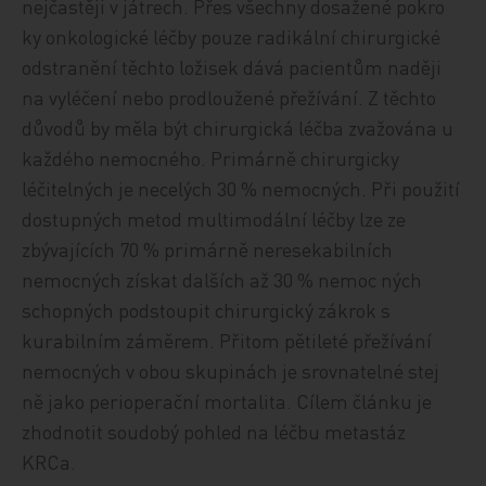
nejčastěji v játrech. Přes všechny dosažené pokro
ky onkologické léčby pouze radikální chirurgické
odstranění těchto ložisek dává pacientům naději
na vyléčení nebo prodloužené přežívání. Z těchto
důvodů by měla být chirurgická léčba zvažována u
každého nemocného. Primárně chirurgicky
léčitelných je necelých 30 % nemocných. Při
použití
dostupných metod multimodální léčby lze ze
zbývajících 70 % primárně neresekabilních
nemocných získat dalších až 30 % nemoc
ných
schopných podstoupit chirurgický zákrok s
kurabilním záměrem. Přitom pětileté přežívání
nemocných v obou skupinách je srovnatelné stej
ně jako perioperační mortalita. Cílem článku je
zhodnotit soudobý pohled na léčbu metastáz
KRCa.