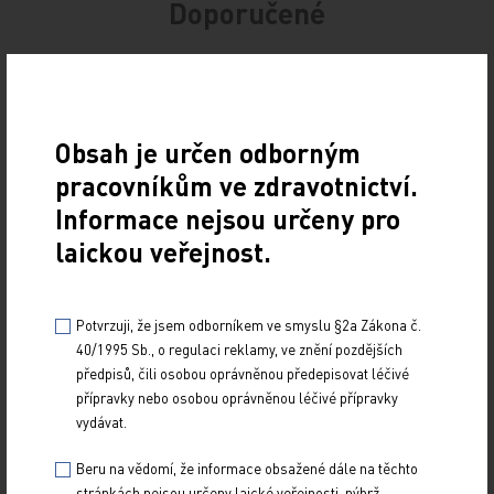
Doporučené
Elafibranor
PRO PŘEDPLATITELE
29. 9. 2025
Obsah je určen odborným
Úvod Primární biliární cholangitida (PBC) představuje
pracovníkům ve zdravotnictví.
chronické autoimunitní onemocnění jater, které se rozvíjí
Informace nejsou určeny pro
na podkladě kombinace genetických a…
laickou veřejnost.
Elafibranor: druhá linie léčby primární biliární
cholangitidy
Potvrzuji, že jsem odborníkem ve smyslu §2a Zákona č.
PRO PŘEDPLATITELE
40/1995 Sb., o regulaci reklamy, ve znění pozdějších
předpisů, čili osobou oprávněnou předepisovat léčivé
29. 9. 2025
přípravky nebo osobou oprávněnou léčivé přípravky
Primární biliární cholangitida (PBC) je imunologicky
vydávat.
podmíněné chronické jaterní onemocnění. Neléčená vede
ve svém dlouhodobém průběhu k destrukci…
Beru na vědomí, že informace obsažené dále na těchto
stránkách nejsou určeny laické veřejnosti, nýbrž