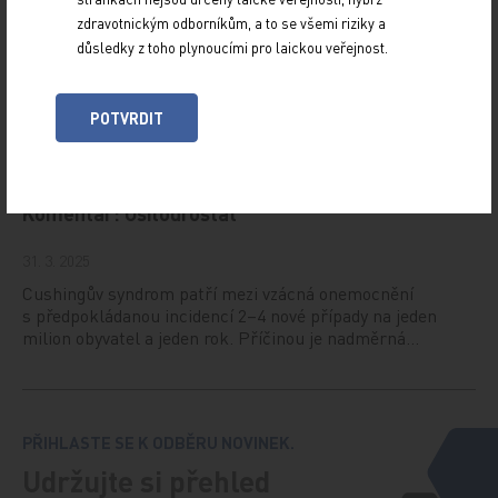
zdravotnickým odborníkům, a to se všemi riziky a
Iptakopan
důsledky z toho plynoucími pro laickou veřejnost.
30. 6. 2025
Úvod Iptakopan se dle ATC klasifikace řadí
POTVRDIT
mezi Imunosupresiva, Inhibitory komplementu (L04AJ08).
Komplementový systém zahrnuje více než 40…
Komentář: Osilodrostat
31. 3. 2025
Cushingův syndrom patří mezi vzácná onemocnění
s předpokládanou incidencí 2–4 nové případy na jeden
milion obyvatel a jeden rok. Příčinou je nadměrná…
PŘIHLASTE SE K ODBĚRU NOVINEK.
Udržujte si přehled