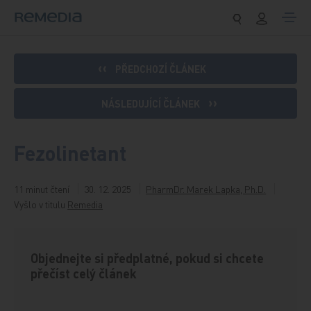
Přeskočit na obsah
PŘEDCHOZÍ ČLÁNEK
NÁSLEDUJÍCÍ ČLÁNEK
Fezolinetant
11 minut čtení
30. 12. 2025
PharmDr. Marek Lapka, Ph.D.
Vyšlo v titulu
Remedia
Objednejte si předplatné, pokud si chcete
přečíst celý článek