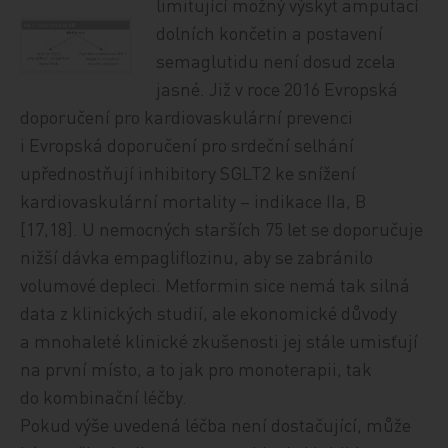
limitující možný
výskyt amputací
dolních končetin a postavení
semaglutidu není dosud zcela
jasné. Již v roce 2016 Evropská
doporučení pro kardiovaskulární prevenci
i Evropská doporučení pro srdeční selhání
upřednostňují inhibitory SGLT2 ke snížení
kardiovaskulární mortality – indikace IIa, B
[17,18]. U nemocných starších 75 let se doporučuje
nižší dávka empagliflozinu, aby se zabránilo
volumové depleci. Metformin sice nemá tak silná
data z klinických studií, ale ekonomické důvody
a mnohaleté klinické zkušenosti jej stále umisťují
na první místo, a to jak pro monoterapii, tak
do kombinační léčby.
Pokud výše uvedená léčba není dostačující, může