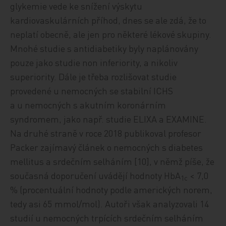
glykemie vede ke snížení výskytu
kardiovaskulárních příhod, dnes se ale zdá, že to
neplatí obecně, ale jen pro některé lékové skupiny.
Mnohé studie s antidiabetiky byly naplánovány
pouze jako studie non inferiority, a nikoliv
superiority. Dále je třeba rozlišovat studie
provedené u nemocných se stabilní ICHS
a u nemocných s akutním koronárním
syndromem, jako např. studie ELIXA a EXAMINE.
Na druhé straně v roce 2018 publikoval profesor
Packer zajímavý článek o nemocných s diabetes
mellitus a srdečním selháním [10], v němž píše, že
současná doporučení uvádějí hodnoty HbA
< 7,0
1c
% (procentuální hodnoty podle amerických norem,
tedy asi 65 mmol/mol). Autoři však analyzovali 14
studií u nemocných trpících srdečním selháním