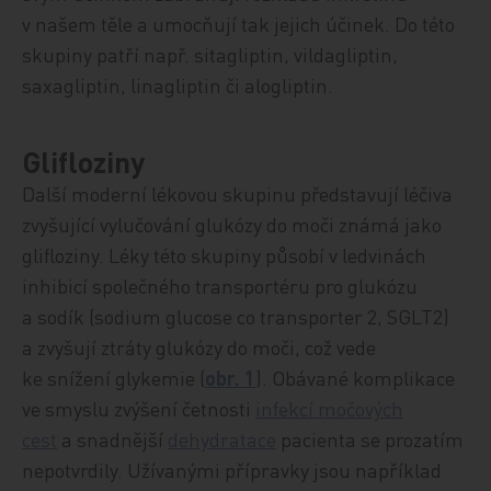
v našem těle a umocňují tak jejich účinek. Do této
skupiny patří např. sitagliptin, vildagliptin,
saxagliptin, linagliptin či alogliptin.
Glifloziny
Další moderní lékovou skupinu představují léčiva
zvyšující vylučování glukózy do moči známá jako
glifloziny. Léky této skupiny působí v ledvinách
inhibicí společného transportéru pro glukózu
a sodík (sodium glucose co transporter 2, SGLT2)
a zvyšují ztráty glukózy do moči, což vede
ke snížení glykemie (
obr. 1
). Obávané komplikace
ve smyslu zvýšení četnosti
infekcí močových
cest
a snadnější
dehydratace
pacienta se prozatím
nepotvrdily. Užívanými přípravky jsou například