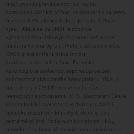
mají vysokou pravděpodobnost recidiv
kardiovaskulárních příhod. Ve srovnání s pacienty
trpícími ICHS, ale bez diabetu je riziko 1,7krát
vyšší. Udává se, že DM2T je dokonce
významnějším rizikovým faktorem než vlastní
nález na koronarografii. Proto je základem léčby
DM2T právě snížení rizika vzniku
kardiovaskulárních příhod. Evropská
kardiologická společnost doporučuje snížení
koncentrace glykovaného hemoglobinu (HbA
)
1c
na hodnoty < 7 % (70 mmol/mol) u všech
nemocných s prokázanou ICHS. Doporučení České
diabetologické společnosti vycházejí ze závěrů
několika rozsáhlých klinických studií a jsou
poměrně přísná. Podle nich by hodnota HbA
1c
neměla přesahovat 45 mmol/mol u pacientů bez