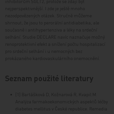
inhibitorům SGLT2, protože se zdají být
nejperspektivnější. I zde je ještě mnoho
nezodpovězených otázek. Stručně můžeme
shrnout, že jsou to perorální antidiabetika, ale
současně i antihypertenziva a léky na srdeční
selhání. Studie DECLARE navíc naznačuje možný
renoprotektivní efekt a snížení počtu hospitalizací
pro srdeční selhání i u nemocných bez
prokázaného kardiovaskulárního onemocnění.
Seznam použité literatury
[1] Bartášková D, Kožnarová R, Kvapil M.
Analýza farmakoekonomických aspektů léčby
diabetes mellitus v České republice. Remedia