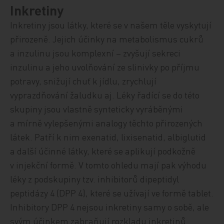
Inkretiny
Inkretiny jsou látky, které se v našem těle vyskytují
přirozeně. Jejich účinky na metabolismus cukrů
a inzulinu jsou komplexní – zvyšují sekreci
inzulinu a jeho uvolňování ze slinivky po příjmu
potravy, snižují chuť k jídlu, zrychlují
vyprazdňování žaludku aj. Léky řadící se do této
skupiny jsou vlastně synteticky vyráběnými
a mírně vylepšenými analogy těchto přirozených
látek. Patří k nim exenatid, lixisenatid, albiglutid
a další účinné látky, které se aplikují podkožně
v injekční formě. V tomto ohledu mají pak výhodu
léky z podskupiny tzv. inhibitorů dipeptidyl
peptidázy 4 (DPP 4), které se užívají ve formě tablet.
Inhibitory DPP 4 nejsou inkretiny samy o sobě, ale
svým účinkem zabraňují rozkladu inkretinů