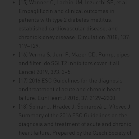
[15] Wanner C, Lachin JM, Inzucchi SE, et al.
Empagliflozin and clinical outcomes in
patients with type 2 diabetes mellitus,
established cardiovascular disease, and
chronic kidney disease. Circulation 2018; 137:
119–129.
[16] Verma S, Juni P, Mazer CD. Pump, pipes
and filter: do SGLT2 inhibitors cover it all.
Lancet 2019; 393: 3–5.
[17] 2016 ESC Guidelines for the diagnosis
and treatment of acute and chronic heart
failure. Eur Heart J 2016; 37: 2129–2200.
[18] Špinar J, Hradec J, Špinarová L, Vítovec J.
Summary of the 2016 ESC Guidelines on the
diagnosis and treatment of acute and chronic
heart failure. Prepared by the Czech Society of