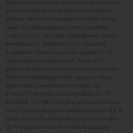
bezpříznakového stavu, proto je terapie vnímána
primárně jako prevence pozdních komplikací
diabetu. Většina farmakoekonomických analýz
uvádí, že náklady spojené s terapií diabetes
mellitus jsou z větší části spotřebovány na léčbu
komplikací [1]. Naděje dožití se u pacientů
s diabetem v České republice v posledních 15
letech výrazně prodloužila [2]. V roce 2019
publikoval velmi zajímavá data z pilotní analýzy
Národního diabetologického registru profesor
Milan Kvapil, uvádíme stručný výběr [3].
V roce 2017 zemřelo v České republice 35 715
diabetiků. U 3 739 z nich byla jako hlavní příčina
úmrtí uvedena diagnóza diabetes mellitus (3,4 %
všech úmrtí v České republice). U mužů ve věku
do 75 let bylo onemocnění oběhové soustavy