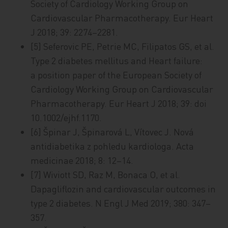
Society of Cardiology Working Group on
Cardiovascular Pharmacotherapy. Eur Heart
J 2018; 39: 2274–2281.
[5] Seferovic PE, Petrie MC, Filipatos GS, et al.
Type 2 diabetes mellitus and Heart failure:
a position paper of the European Society of
Cardiology Working Group on Cardiovascular
Pharmacotherapy. Eur Heart J 2018; 39: doi
10.1002/ejhf.1170.
[6] Špinar J, Špinarová L, Vítovec J. Nová
antidiabetika z pohledu kar­dio­loga. Acta
medicinae 2018; 8: 12–14.
[7] Wiviott SD, Raz M, Bonaca O, et al.
Dapagliflozin and cardiovascular outcomes in
type 2 diabetes. N Engl J Med 2019; 380: 347–
357.