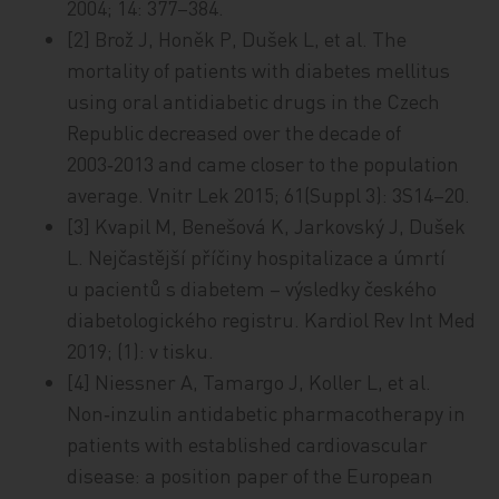
2004; 14: 377–384.
[2] Brož J, Honěk P, Dušek L, et al. The
mortality of patients with diabetes mellitus
using oral antidiabetic drugs in the Czech
Republic decreased over the decade of
2003‑2013 and came closer to the population
average. Vnitr Lek 2015; 61(Suppl 3): 3S14–20.
[3] Kvapil M, Benešová K, Jarkovský J, Dušek
L. Nejčastější příčiny hos­pi­ta­li­za­ce a úmrtí
u pacientů s diabetem – výsledky českého
dia­be­to­lo­gic­ké­ho registru. Kardiol Rev Int Med
2019; (1): v tisku.
[4] Niessner A, Tamargo J, Koller L, et al.
Non‑inzulin antidabetic pharmacotherapy in
patients with established cardiovascular
disease: a position paper of the European