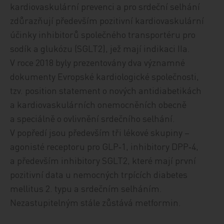
kardiovaskulární prevenci a pro srdeční selhání
zdůrazňují především pozitivní kardiovaskulární
účinky inhibitorů společného transportéru pro
sodík a glukózu (SGLT2), jež mají indikaci IIa.
V roce 2018 byly prezentovány dva významné
dokumenty Evropské kardiologické společnosti,
tzv. position statement o nových antidiabetikách
a kardiovaskulárních onemocněních obecně
a speciálně o ovlivnění srdečního selhání.
V popředí jsou především tři lékové skupiny –
agonisté receptoru pro GLP‑1, inhibitory DPP‑4,
a především inhibitory SGLT2, které mají první
pozitivní data u nemocných trpících diabetes
mellitus 2. typu a srdečním selháním.
Nezastupitelným stále zůstává metformin.