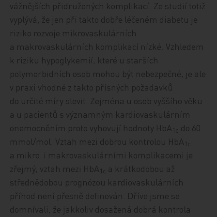
vážnějších přidružených komplikací. Ze studií totiž
vyplývá, že jen při takto dobře léčeném diabetu je
riziko rozvoje mikrovaskulárních
a makrovaskulárních komplikací nízké. Vzhledem
k riziku hypoglykemií, které u starších
polymorbidních osob mohou být nebezpečné, je ale
v praxi vhodné z takto přísných požadavků
do určité míry slevit. Zejména u osob vyššího věku
a u pacientů s významným kardiovaskulárním
onemocněním proto vyhovují hodnoty HbA
do 60
1c
mmol/mol. Vztah mezi dobrou kontrolou HbA
1c
a mikro i makrovaskulárními komplikacemi je
zřejmý, vztah mezi HbA
a krátkodobou až
1c
střednědobou prognózou kardiovaskulárních
příhod není přesně definován. Dříve jsme se
domnívali, že jakkoliv dosažená dobrá kontrola