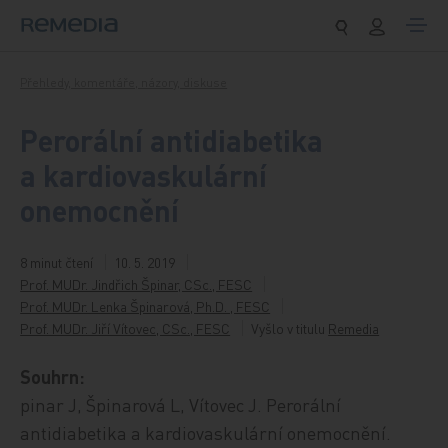
Přeskočit na obsah
Přehledy, komentáře, názory, diskuse
Perorální antidiabetika
a kardiovaskulární
onemocnění
8 minut čtení
10. 5. 2019
Prof. MUDr. Jindřich Špinar, CSc., FESC
Prof. MUDr. Lenka Špinarová, Ph.D. , FESC
Prof. MUDr. Jiří Vítovec, CSc., FESC
Vyšlo v titulu
Remedia
Souhrn:
pinar J, Špinarová L, Vítovec J. Perorální
antidiabetika a kardiovaskulární onemocnění.