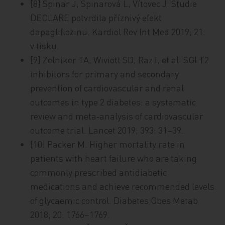
[8] Špinar J, Špinarová L, Vítovec J. Studie
DECLARE potvrdila příznivý efekt
dapagliflozinu. Kardiol Rev Int Med 2019; 21:
v tisku.
[9] Zelniker TA, Wiviott SD, Raz I, et al. SGLT2
inhibitors for primary and secondary
prevention of cardiovascular and renal
outcomes in type 2 diabetes: a systematic
review and meta‑analysis of cardiovascular
outcome trial. Lancet 2019; 393: 31–39.
[10] Packer M. Higher mortality rate in
patients with heart failure who are taking
commonly prescribed antidiabetic
medications and achieve recommended levels
of glycaemic control. Diabetes Obes Metab
2018; 20: 1766–1769.