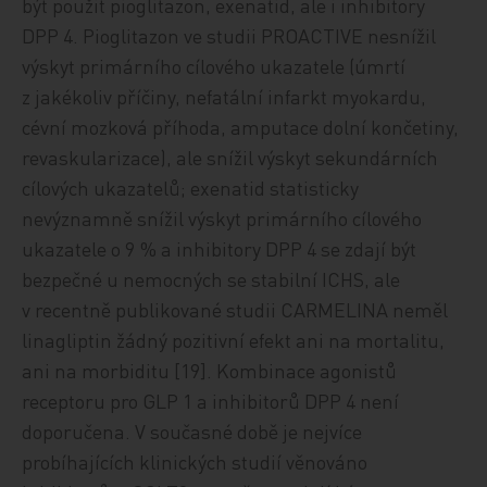
být použit pioglitazon, exenatid, ale i inhibitory
DPP 4. Pioglitazon ve studii PROACTIVE nesnížil
výskyt primárního cílového ukazatele (úmrtí
z jakékoliv příčiny, nefatální infarkt myokardu,
cévní mozková příhoda, amputace dolní končetiny,
revaskularizace), ale snížil výskyt sekundárních
cílových ukazatelů; exenatid statisticky
nevýznamně snížil výskyt primárního cílového
ukazatele o 9 % a inhibitory DPP 4 se zdají být
bezpečné u nemocných se stabilní ICHS, ale
v recentně publikované studii CARMELINA neměl
linagliptin žádný pozitivní efekt ani na mortalitu,
ani na morbiditu [19]. Kombinace agonistů
receptoru pro GLP 1 a inhibitorů DPP 4 není
doporučena. V současné době je nejvíce
probíhajících klinických studií věnováno