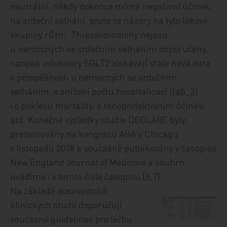
neutrální, někdy dokonce mírně negativní účinek
na srdeční selhání, proto se názory na tyto lékové
skupiny různí. Thiazolidindiony nejsou
u nemocných se srdečním selháním doporučeny,
naopak inhibitory SGLT2 získávají stále nová data
o prospěšnosti u nemocných se srdečním
selháním, o snížení počtu hospitalizací (
tab. 2
)
i o poklesu mortality, o renoprotektivním účinku
atd. Konečné výsledky studie DECLARE byly
prezentovány na kongresu AHA v Chicagu
v listopadu 2018 a současně publikovány v časopise
New England Journal of Medicine a souhrn
uvádíme i v tomto čísle časopisu [6,7].
Na základě dosavadních
klinických studií doporučují
současné guidelines pro léčbu