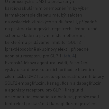
U nemocných s DM2T a prokázaným
kardiovaskulárním onemocněním by výběr
farmakoterapie diabetu měl být založen
na výsledcích klinických studií fáze III, případně
na postmarketingových registrech. Jednoduché
schéma klade na první místo metformin,
ke kterému přidáváme inhibitor SGLT2
(pravděpodobně skupinový efekt), případně
agonistu receptoru pro GLP 1 (
tab. 4
).
Evropská léková agentura uvádí, že snížení
výskytu kardiovaskulárních příhod je hlavním
cílem léčby DM2T, a proto upřednostňuje inhibitory
SGLT2 empagliflozin, kanagliflozin a dapagliflozin
a agonisty receptoru pro GLP 1 liraglutid
a semaglutid, exenatid a albiglutid, protože mají
tento efekt prokázán. U kanagliflozinu je ovšem