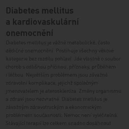
Diabetes mellitus
a kardiovaskulární
onemocnění
Diabetes mellitus je vážné metabolické, často
dědičné onemocnění. Postihuje všechny věkové
kategorie bez rozdílu pohlaví. Jde vlastně o soubor
chorob s odlišnou příčinou, příznaky, průběhem
i léčbou. Největším problémem jsou závažné
zdravotní komplikace, jejichž společným
jmenovatelem je ateroskleróza. Změny organismu
a zdraví jsou nezvratné. Diabetes mellitus je
závažným zdravotnickým a ekonomickým
problémem současnosti. Nemoc není vyléčitelná.
Stávající terapií lze celkem snadno dosáhnout