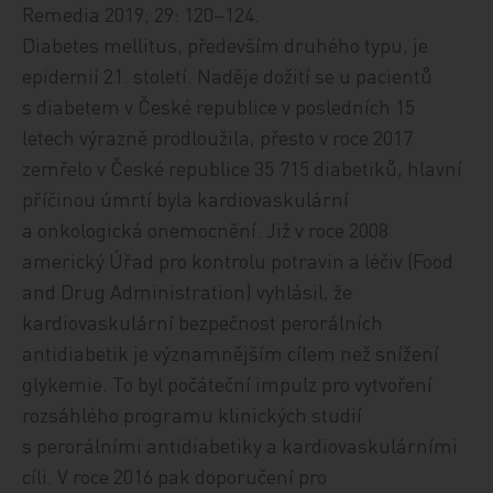
Remedia 2019; 29: 120–124.
Diabetes mellitus, především druhého typu, je
epidemií 21. století. Naděje dožití se u pacientů
s diabetem v České republice v posledních 15
letech výrazně prodloužila, přesto v roce 2017
zemřelo v České republice 35 715 diabetiků, hlavní
příčinou úmrtí byla kardiovaskulární
a onkologická onemocnění. Již v roce 2008
americký Úřad pro kontrolu potravin a léčiv (Food
and Drug Administration) vyhlásil, že
kardiovaskulární bezpečnost perorálních
antidiabetik je významnějším cílem než snížení
glykemie. To byl počáteční impulz pro vytvoření
rozsáhlého programu klinických studií
s perorálními antidiabetiky a kardiovaskulárními
cíli. V roce 2016 pak doporučení pro