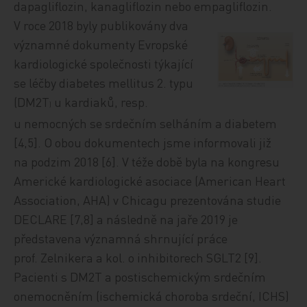
dapagliflozin, kanagliflozin nebo empagliflozin.
V roce 2018 byly publikovány dva
významné dokumenty Evropské
kardiologické společnosti týkající
se léčby diabetes mellitus 2. typu
(DM2T
u kardiaků, resp.
)
u nemocných se srdečním selháním a diabetem
[4,5]. O obou dokumentech jsme informovali již
na podzim 2018 [6]. V téže době byla na kongresu
Americké kardiologické asociace (American Heart
Association, AHA) v Chicagu prezentována studie
DECLARE [7,8] a následně na jaře 2019 je
představena významná shrnující práce
prof. Zelnikera a kol. o inhibitorech SGLT2 [9].
Pacienti s DM2T a postischemickým srdečním
onemocněním (ischemická choroba srdeční, ICHS)