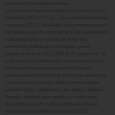
nemocných s diabetes mellitus
s prokázaným kardiovaskulárním onemocněním
inhibitory SGLT2 [11–16]. Tato nová data posouvají
inhibitory SGLT2 i do oblasti léčby nemocných bez
kardiovaskulárního onemocnění, ale s vícečetnými
rizikovými faktory. Tomuto se věnují dva
komentáře publikované v časopise Lancet
současně se studií DECLARE [5,9]; upozorňují, že
u nemocných s prokázaným kardiovaskulárním
onemocněním je doloženo snížení výskytu
kardiovaskulárních příhod, zatímco u nemocných
s vícečetnými rizikovými faktory nefroprotekce
a snížení počtu hospitalizací pro srdeční selhání.
Ve svých závěrech pak nastiňují i budoucnost
klinického výzkumu v této oblasti a to, že byla
potvrzena prospěšnost inhibitorů SGLT2