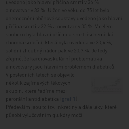
uvedeno jako hlavní příčina smrti v 36 %
a novotvar v 33 %. U žen ve věku do 75 let bylo
onemocnění oběhové soustavy uvedeno jako hlavní
příčina smrti v 32 % a novotvar v 35 %. V celém
souboru byla hlavní příčinou smrti ischemická
choroba srdeční, která byla uvedena ve 23,4 %,
solidní zhoubný nádor pak ve 20,7 %. Je tedy
zřejmé, že kardiovaskulární problematika
a novotvary jsou hlavním problémem diabetiků.
V posledních letech se objevilo
několik zajímavých lékových
skupin, které řadíme mezi
perorální antidiabetika (
graf 1
).
Především jsou to tzv. inkretiny a dále léky, které
působí vylučováním glukózy močí.