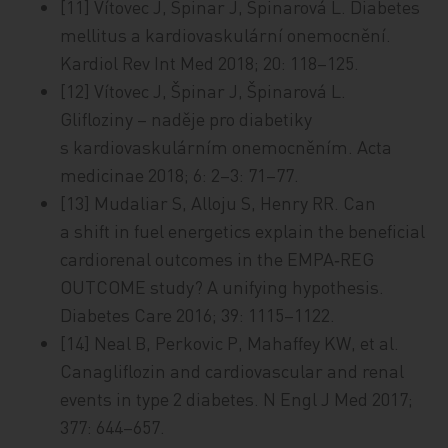
[11] Vítovec J, Špinar J, Špinarová L. Diabetes
mellitus a kardiovaskulární onemocnění.
Kardiol Rev Int Med 2018; 20: 118–125.
[12] Vítovec J, Špinar J, Špinarová L.
Glifloziny – naděje pro diabetiky
s kardiovaskulárním onemocněním. Acta
medicinae 2018; 6: 2–3: 71–77.
[13] Mudaliar S, Alloju S, Henry RR. Can
a shift in fuel energetics explain the beneficial
cardiorenal outcomes in the EMPA‑REG
OUTCOME study? A unifying hypothesis.
Diabetes Care 2016; 39: 1115–1122.
[14] Neal B, Perkovic P, Mahaffey KW, et al.
Canagliflozin and cardiovascular and renal
events in type 2 diabetes. N Engl J Med 2017;
377: 644–657.