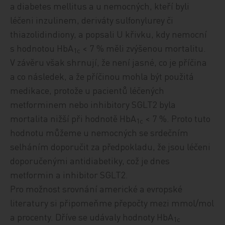
a diabetes mellitus a u nemocných, kteří byli
léčeni inzulinem, deriváty sulfonylurey či
thiazolidindiony, a popsali U křivku, kdy nemocní
s hodnotou HbA
< 7 % měli zvýšenou mortalitu.
1c
V závěru však shrnují, že není jasné, co je příčina
a co následek, a že příčinou mohla být použitá
medikace, protože u pacientů léčených
metforminem nebo inhibitory SGLT2 byla
mortalita nižší při hodnotě HbA
< 7 %. Proto tuto
1c
hodnotu můžeme u nemocných se srdečním
selháním doporučit za předpokladu, že jsou léčeni
doporučenými antidiabetiky, což je dnes
metformin a inhibitor SGLT2.
Pro možnost srovnání americké a evropské
literatury si připomeňme přepočty mezi mmol/mol
a procenty. Dříve se udávaly hodnoty HbA
1c