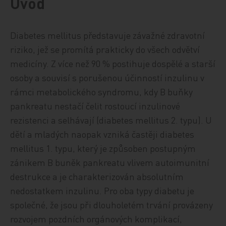
Úvod
Diabetes mellitus představuje závažné zdravotní
riziko, jež se promítá prakticky do všech odvětví
medicíny. Z více než 90 % postihuje dospělé a starší
osoby a souvisí s porušenou účinností inzulinu v
rámci metabolického syndromu, kdy B buňky
pankreatu nestačí čelit rostoucí inzulinové
rezistenci a selhávají (diabetes mellitus 2. typu). U
dětí a mladých naopak vzniká častěji diabetes
mellitus 1. typu, který je způsoben postupným
zánikem B buněk pankreatu vlivem autoimunitní
destrukce a je charakterizován absolutním
nedostatkem inzulinu. Pro oba typy diabetu je
společné, že jsou při dlouholetém trvání provázeny
rozvojem pozdních orgánových komplikací,