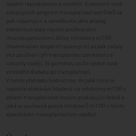
úspěch reprodukovat a vysvětlit. V centrech nově
zahajujících program transplantací ostrůvků se
pak rapamycin a zanedlouho jeho analog
everolimus staly nejvíce používanými
imunosupresivními léčivy. Inhibitory mTOR
(mammalian target of rapamycin) se pak začaly
více používat i při transplantaci pankreatu a
vzbudily naději, že pomohou snížit výskyt nově
vzniklého diabetu po transplantaci.
V tomto přehledu hodnotíme, do jaké míry se
naplnila očekávání kladená na inhibitory mTOR v
oblasti transplantace inzulin produkující tkáně a
jaká je současná pozice inhibitorů mTOR v tomto
specifickém transplantačním odvětví.