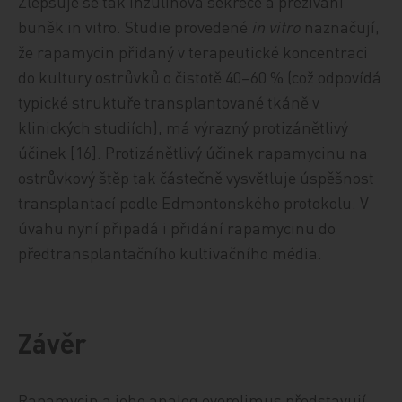
Zlepšuje se tak inzulinová sekrece a přežívání
buněk in vitro. Studie provedené
in vitro
naznačují,
že rapamycin přidaný v terapeutické koncentraci
do kultury ostrůvků o čistotě 40–60 % (což odpovídá
typické struktuře transplantované tkáně v
klinických studiích), má výrazný protizánětlivý
účinek [16]. Protizánětlivý účinek rapamycinu na
ostrůvkový štěp tak částečně vysvětluje úspěšnost
transplantací podle Edmontonského protokolu. V
úvahu nyní připadá i přidání rapamycinu do
předtransplantačního kultivačního média.
Závěr
Rapamycin a jeho analog everolimus představují