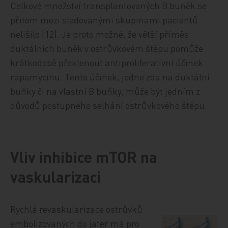
Celkové množství transplantovaných B buněk se
přitom mezi sledovanými skupinami pacientů
nelišilo [12]. Je proto možné, že větší příměs
duktálních buněk v ostrůvkovém štěpu pomůže
krátkodobě překlenout antiproliferativní účinek
rapamycinu. Tento účinek, jedno zda na duktální
buňky či na vlastní B buňky, může být jedním z
důvodů postupného selhání ostrůvkového štěpu.
Vliv inhibice mTOR na
vaskularizaci
Rychlá revaskularizace ostrůvků
embolizovaných do jater má pro