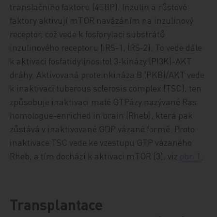
translačního faktoru (4EBP). Inzulin a růstové
faktory aktivují mTOR navázáním na inzulinový
receptor, což vede k fosforylaci substrátů
inzulinového receptoru (IRS-1, IRS-2). To vede dále
k aktivaci fosfatidylinositol 3-kinázy (PI3K)-AKT
dráhy. Aktivovaná proteinkináza B (PKB)/AKT vede
k inaktivaci tuberous sclerosis complex (TSC); ten
způsobuje inaktivaci malé GTPázy nazývané Ras
homologue-enriched in brain (Rheb), která pak
zůstává v inaktivované GDP vázané formě. Proto
inaktivace TSC vede ke vzestupu GTP vázaného
Rheb, a tím dochází k aktivaci mTOR [3], viz
obr. 1.
Transplantace