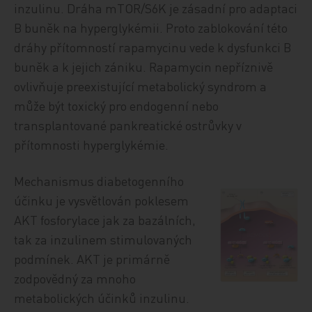
inzulinu. Dráha mTOR/S6K je zásadní pro adaptaci
B buněk na hyperglykémii. Proto zablokování této
dráhy přítomností rapamycinu vede k dysfunkci B
buněk a k jejich zániku. Rapamycin nepříznivě
ovlivňuje preexistující metabolický syndrom a
může být toxický pro endogenní nebo
transplantované pankreatické ostrůvky v
přítomnosti hyperglykémie.
Mechanismus diabetogenního
účinku je vysvětlován poklesem
AKT fosforylace jak za bazálních,
tak za inzulinem stimulovaných
podmínek. AKT je primárně
zodpovědný za mnoho
metabolických účinků inzulinu.