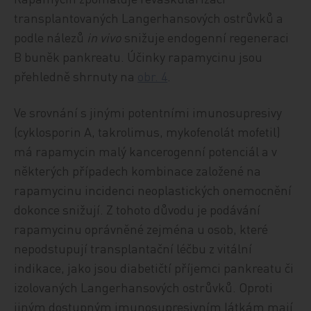
transplantovaných Langerhansových ostrůvků a
podle nálezů
in vivo
snižuje endogenní regeneraci
B buněk pankreatu. Účinky rapamycinu jsou
přehledně shrnuty na
obr. 4
.
Ve srovnání s jinými potentními imunosupresivy
(cyklosporin A, takrolimus, mykofenolát mofetil)
má rapamycin malý kancerogenní potenciál a v
některých případech kombinace založené na
rapamycinu incidenci neoplastických onemocnění
dokonce snižují. Z tohoto důvodu je podávání
rapamycinu oprávněné zejména u osob, které
nepodstupují transplantační léčbu z vitální
indikace, jako jsou diabetičtí příjemci pankreatu či
izolovaných Langerhansových ostrůvků. Oproti
jiným dostupným imunosupresivním látkám mají