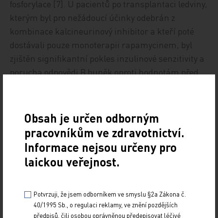
fosforylace [7]. U pacientů po transplantaci ledviny,
kterým byl pro nežádoucí účinky odebrán z
kombinace kalcineurinový inhibitor a kteří poté
dostávali pouze monoterapii rapamycinem, byl
zjištěn signifikantní pokles inzulinové senzitivity a
porucha odpovědi B buněk oproti hodnotám před
změnou imunosuprese. Zdá se proto, že
kombinovaná terapie s kalcineurinovými
inhibitory má menší diabetogenní účinek než
Obsah je určen odborným
terapie samotným rapamycinem [8].
pracovníkům ve zdravotnictví.
Informace nejsou určeny pro
laickou veřejnost.
Vliv inhibice mTOR na
regeneraci B buněk
Potvrzuji, že jsem odborníkem ve smyslu §2a Zákona č.
40/1995 Sb., o regulaci reklamy, ve znění pozdějších
předpisů, čili osobou oprávněnou předepisovat léčivé