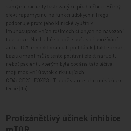
samými pacienty testovanými před léčbou. Přímý
efekt rapamycinu na funkci lidských nTregs
podporuje proto jeho klinické využití v
imunosupresivních režimech cílených na navození
tolerance. Na druhé straně, současné používání
anti-CD25 monoklonálních protilátek (daklizumab,
baziliximab) může tento pozitivní efekt narušit,
neboť pacienti, kterým byla podána tato léčiva,
mají masivní úbytek cirkulujících
CD4+CD25+FOXP3+ T buněk v rozsahu měsíců po
léčbě [15].
Protizánětlivý účinek inhibice
mTOR