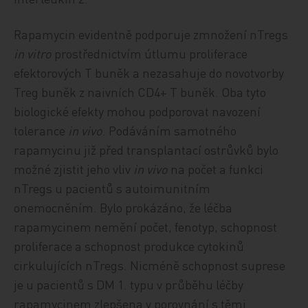
Rapamycin evidentně podporuje zmnožení nTregs
in vitro
prostřednictvím útlumu proliferace
efektorových T buněk a nezasahuje do novotvorby
Treg buněk z naivních CD4+ T buněk. Oba tyto
biologické efekty mohou podporovat navození
tolerance
in vivo
. Podáváním samotného
rapamycinu již před transplantací ostrůvků bylo
možné zjistit jeho vliv
in vivo
na počet a funkci
nTregs u pacientů s autoimunitním
onemocněním. Bylo prokázáno, že léčba
rapamycinem nemění počet, fenotyp, schopnost
proliferace a schopnost produkce cytokinů
cirkulujících nTregs. Nicméně schopnost suprese
je u pacientů s DM 1. typu v průběhu léčby
rapamycinem zlepšena v porovnání s těmi