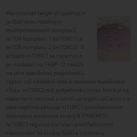
Mammalian target of rapamycin
je částí dvou rozdílných
multiproteinových komplexů,
mTOR komplexu 1 (mTORC1) a
mTOR komplexu 2 (mTORC2). V
případě mTORC1 se rapamycin
po navázání na FKBP-12 naváže
na jeho specifickou podjednotku
raptor, což následně vede k zastavení buněčného
růstu. mTORC2 má podjednotku rictor, která je na
rapamycin necitlivá a ovlivňuje organizaci aktinu a
také nepřímo aktivuje mTORC1 prostřednictvím
fosforylace proteinové kinázy B (PKB/AKT).
mTORC1 reguluje translaci prostřednictvím
ribozomální S6 kinázy (S6K) a inhibitoru