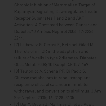
Chronic Inhibition of Mammalian Target of
Rapamycin Signaling Downregulates Insulin
Receptor Substrates 1 and 2 and AKT
Activation: A Crossroad between Cancer and
Diabetes? J Am Soc Nephrol 2006; 17: 2236–
2244.
[7] Leibowitz G, Cerasi E, Ketzinel-Gilad M.
The role of mTOR in the adaptation and
failure of b-cells in type 2 diabetes. Diabetes
Obes Metab 2008; 10 (Suppl. 4): 157–169.
[8] Teutonico A, Schena PF, Di Paolo S.
Glucose metabolism in renal transplant
recipients: effect of calcineurin inhibitor
withdrawal and conversion to sirolimus. J Am
Soc Nephrol 2005; 16: 3128–3135.
[9] Dor Y, Brown J, Martinez OI, et al. Adult