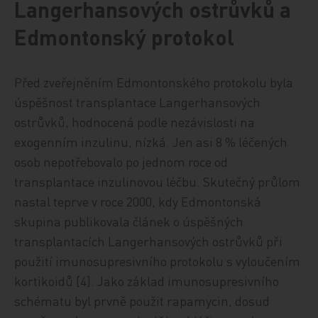
Langerhansových ostrůvků a
Edmontonský protokol
Před zveřejněním Edmontonského protokolu byla
úspěšnost transplantace Langerhansových
ostrůvků, hodnocená podle nezávislosti na
exogenním inzulinu, nízká. Jen asi 8 % léčených
osob nepotřebovalo po jednom roce od
transplantace inzulinovou léčbu. Skutečný průlom
nastal teprve v roce 2000, kdy Edmontonská
skupina publikovala článek o úspěšných
transplantacích Langerhansových ostrůvků při
použití imunosupresivního protokolu s vyloučením
kortikoidů [4]. Jako základ imunosupresivního
schématu byl prvně použit rapamycin, dosud