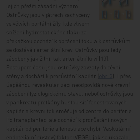
jejich přežití zásadní význam.
Ostrůvky jsou v játrech zachyceny
ve větvích portální žíly, kde vlivem
snížení hydrostatického tlaku za
překážkou dochází k obrácení toku a k ostrůvkům
se dostává i arteriální krev. Ostrůvky jsou tedy
zásobeny jak žilní, tak arteriální krví [13].
Postupem času jsou ostrůvky zavzaty do cévní
stěny a dochází k prorůstání kapilár (
obr. 3
). I přes
úspěšnou revaskularizaci neodpovídá nové krevní
zásobení fyziologickému stavu, neboť ostrůvky jsou
v pankreatu protkány hustou sítí fenestrovaných
kapilár a krevní tok směřuje od centra do periferie.
Po transplantaci ale dochází k prorůstání nových
kapilár od periferie a fenestrace chybí. Vaskulární
endoteliální růstový faktor (VEGF), jak se ukázalo,