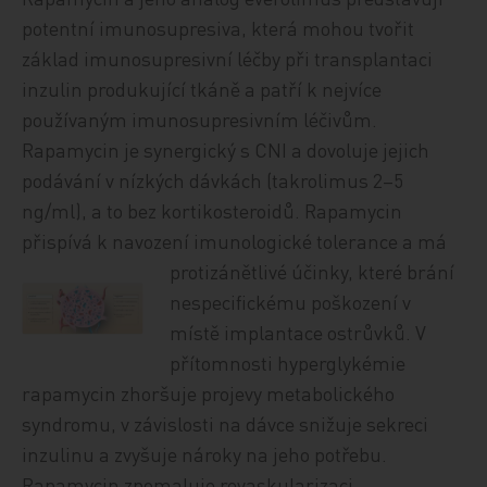
potentní imunosupresiva, která mohou tvořit
základ imunosupresivní léčby při transplantaci
inzulin produkující tkáně a patří k nejvíce
používaným imunosupresivním léčivům.
Rapamycin je synergický s CNI a dovoluje jejich
podávání v nízkých dávkách (takrolimus 2–5
ng/ml), a to bez kortikosteroidů. Rapamycin
přispívá k navození imunologické tolerance a
má
protizánětlivé účinky, které brání
nespecifickému poškození v
místě implantace ostrůvků. V
přítomnosti hyperglykémie
rapamycin zhoršuje projevy metabolického
syndromu, v závislosti na dávce snižuje sekreci
inzulinu a zvyšuje nároky na jeho potřebu.
Rapamycin zpomaluje revaskularizaci