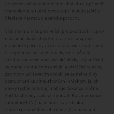
prevence potransplantačního diabetu a v případě
transplantace tkáně produkující inzulin ještě z
hlediska návratu diabetické poruchy.
Většina imunosupresivních protokolů zahrnuje v
současné době látky, které vznik či progresi
diabetické poruchy více či méně podněcují. Jedná
se zejména o kortikosteroidy, které působí
inzulinovou rezistenci. Vysoké dávky se používají
zejména v indukčním období a při léčbě rejekce,
zatímco v udržovacím období se zejména díky
dostupnosti kalcineurinových inhibitorů jejich
dávky rychle redukují, nebo je dokonce možné
kortikosteroidy zcela eliminovat. Kalcineurinové
inhibitory (CNI) na druhé straně blokují
transkripci inzulinového genu [2] a narušují