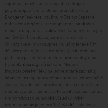
zejména diabetickou retinopatií, nefropatií,
polyneuropatií a urychlenou aterosklerózou.
Endogenní sekrece inzulinu může být úspěšně
nahrazena orgánovou transplantací pankreatu
nebo i transplantací izolovaných Langerhansových
ostrůvků [1]. Se zlepšujícími se možnostmi
chirurgické a imunosupresivní léčby je také čím
dál více patrné, že riziko orgánových komplikací
platí i pro pacienty s diabetem nově vzniklým po
transplantaci orgánů či tkání. Moderní
imunosupresivní léky na jedné straně zabraňují
odhojení transplantovaného orgánu a jednoznačně
zlepšují krátkodobé přežívání, ale na druhé straně
mohou vyvolat či potencovat diabetickou poruchu a
tím ohrožovat dlouhodobé výsledky. Výběr
imunosupresiv je proto důležitý také z hlediska