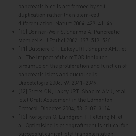
pancreatic b-cells are formed by self-
duplication rather than stem-cell
differentiation. Nature 2004; 429: 41–46.
[10] Bonner-Weir S, Sharma A. Pancreatic
stem cells. J Pathol 2002; 197: 519–526.
[11] Bussiere CT, Lakey JRT, Shapiro AMJ, et
al. The impact of the mTOR inhibitor
sirolimus on the proliferation and function of
pancreatic islets and ductal cells.
Diabetologia 2006; 49: 2341–2349.
[12] Street CN, Lakey JRT, Shapiro AMJ, et al.
Islet Graft Assesment in the Edmonton
Protocol. Diabetes 2004; 53: 3107–3114.
[13] Korsgren O, Lundgren T, Fellding M, et
al. Optimising islet engraftment is critical for
successful clinical islet transplantation.