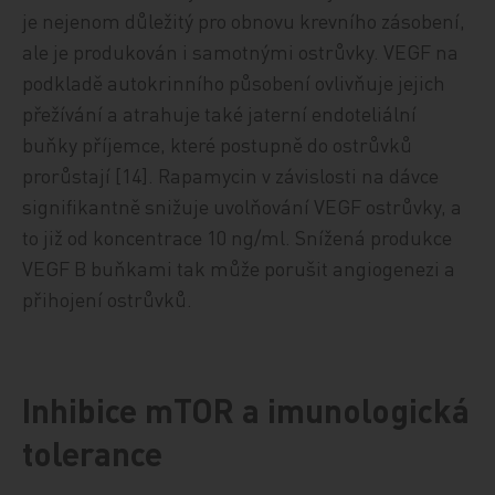
je nejenom důležitý pro obnovu krevního zásobení,
ale je produkován i samotnými ostrůvky. VEGF na
podkladě autokrinního působení ovlivňuje jejich
přežívání a atrahuje také jaterní endoteliální
buňky příjemce, které postupně do ostrůvků
prorůstají [14]. Rapamycin v závislosti na dávce
signifikantně snižuje uvolňování VEGF ostrůvky, a
to již od koncentrace 10 ng/ml. Snížená produkce
VEGF B buňkami tak může porušit angiogenezi a
přihojení ostrůvků.
Inhibice mTOR a imunologická
tolerance