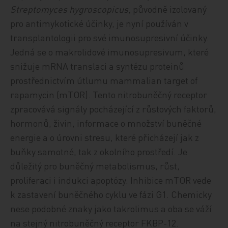
Streptomyces hygroscopicus,
původně izolovaný
pro antimykotické účinky, je nyní používán v
transplantologii pro své imunosupresivní účinky.
Jedná se o makrolidové imunosupresivum, které
snižuje mRNA translaci a syntézu proteinů
prostřednictvím útlumu mammalian target of
rapamycin (mTOR). Tento nitrobuněčný receptor
zpracovává signály pocházející z růstových faktorů,
hormonů, živin, informace o množství buněčné
energie a o úrovni stresu, které přicházejí jak z
buňky samotné, tak z okolního prostředí. Je
důležitý pro buněčný metabolismus, růst,
proliferaci i indukci apoptózy. Inhibice mTOR vede
k zastavení buněčného cyklu ve fázi G1. Chemicky
nese podobné znaky jako takrolimus a oba se váží
na stejný nitrobuněčný receptor FKBP-12.