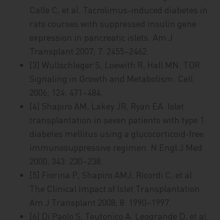
Calle C, et al. Tacrolimus-induced diabetes in
rats courses with suppressed insulin gene
expression in pancreatic islets. Am J
Transplant 2007; 7: 2455–2462.
[3] Wullschleger S, Loewith R, Hall MN. TOR
Signaling in Growth and Metabolism. Cell
2006; 124: 471–484.
[4] Shapiro AM, Lakey JR, Ryan EA. Islet
transplantation in seven patients with type 1
diabetes mellitus using a glucocorticoid-free
immunosuppressive regimen. N Engl J Med
2000; 343: 230–238.
[5] Fiorina P, Shapiro AMJ, Ricordi C, et al.
The Clinical Impact of Islet Transplantation.
Am J Transplant 2008; 8: 1990–1997.
[6] Di Paolo S, Teutonico A, Leogrande D, et al.