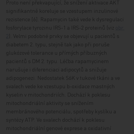
Proto není překvapující, že snížení aktivace AKT
signifikantně koreluje se vzestupem inzulinové
rezistence [6]. Rapamycin také vede k dysregulaci
fosforylace tyrozinu IRS-1 a IRS-2 proteinů (viz
obr.
2
). Velmi podobné prvky se objevují u pacientů s
diabetem 2. typu, stejně tak jako při poruše
glukózové tolerance u přímých příbuzných
pacientů s DM 2. typu. Léčba rapamycinem
narušuje i diferenciaci adipocytů a snižuje
adipogenezi. Nedostatek S6K v tukové tkáni a ve
svalech vede ke vzestupu b-oxidace mastných
kyselin v mitochondriích. Dochází k poklesu
mitochondriální aktivity se snížením
membránového potenciálu, spotřeby kyslíku a
syntézy ATP. Ve svalech dochází k poklesu
mitochondriální genové exprese a oxidativní