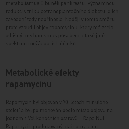
metabolismus B buněk pankreatu. Významnou
redukci vzniku potransplantačního diabetu jejich
zavedení tedy nepřineslo. Naději v tomto směru
proto vzbudil objev rapamycinu, který má zcela
odlišný mechanismus působení a také jiné
spektrum nežádoucích účinků.
Metabolické efekty
rapamycinu
Rapamycin byl objeven v 70. letech minulého
století a byl pojmenován podle místa objevu na
jednom z Velikonočních ostrovů – Rapa Nui.
Rapamycin produkovaný aktinomycetou