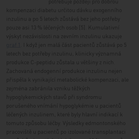
potřebuje později pro dobrou
kompenzaci diabetu určitou dávku exogenního
inzulinu a po 5 letech zůstává bez jeho potřeby
pouze asi 13 % léčených osob [5]. Kumulativní
výskyt nezávislosti na zevním inzulinu ukazuje
graf 1
. I když jen malá část pacientů zůstává po 5
letech bez potřeby inzulinu, klinicky významná
produkce C-peptidu zůstala u většiny z nich.
Zachovaná endogenní produkce inzulinu nejen
přispěla k vynikající metabolické kompenzaci, ale
zejména zabránila vzniku těžkých
hypoglykemických stavů při syndromu
porušeného vnímání hypoglykémie u pacientů
léčených inzulinem, které byly hlavní indikací k
tomuto způsobu léčby. Výsledky edmontonského
pracoviště u pacientů po izolované transplantaci