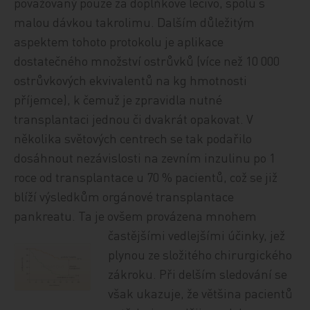
považovaný pouze za doplňkové léčivo, spolu s
malou dávkou takrolimu. Dalším důležitým
aspektem tohoto protokolu je aplikace
dostatečného množství ostrůvků (více než 10 000
ostrůvkových ekvivalentů na kg hmotnosti
příjemce), k čemuž je zpravidla nutné
transplantaci jednou či dvakrát opakovat. V
několika světových centrech se tak podařilo
dosáhnout nezávislosti na zevním inzulinu po 1
roce od transplantace u 70 % pacientů, což se již
blíží výsledkům orgánové transplantace
pankreatu. Ta je ovšem provázena mnohem
častějšími vedlejšími účinky, jež
plynou ze složitého chirurgického
zákroku. Při delším sledování se
však ukazuje, že většina pacientů