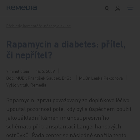
Přeskočit na obsah
Přehledy, komentáře, názory, diskuse
Rapamycin a diabetes: přítel,
či nepřítel?
7 minut čtení
18. 5. 2009
Doc. MUDr. František Saudek, DrSc.
MUDr. Lenka Pektorová
Vyšlo v titulu
Remedia
Rapamycin, zprvu považovaný za doplňkové léčivo,
upoutal pozornost poté, kdy byl s úspěchem použit
jako základní kámen imunosupresivního
schématu při transplantaci Langerhansových
ostrůvků. Řada center se následně snažila tento