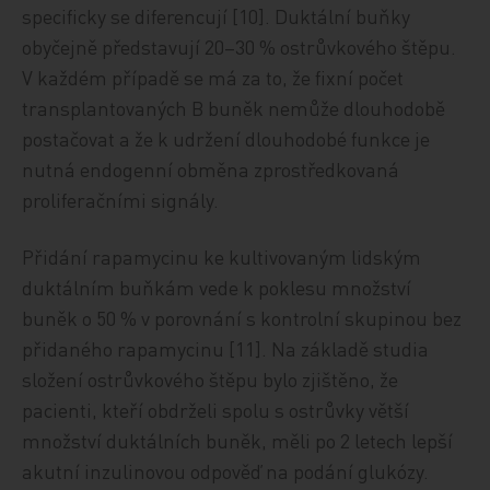
specificky se diferencují [10]. Duktální buňky
obyčejně představují 20–30 % ostrůvkového štěpu.
V každém případě se má za to, že fixní počet
transplantovaných B buněk nemůže dlouhodobě
postačovat a že k udržení dlouhodobé funkce je
nutná endogenní obměna zprostředkovaná
proliferačními signály.
Přidání rapamycinu ke kultivovaným lidským
duktálním buňkám vede k poklesu množství
buněk o 50 % v porovnání s kontrolní skupinou bez
přidaného rapamycinu [11]. Na základě studia
složení ostrůvkového štěpu bylo zjištěno, že
pacienti, kteří obdrželi spolu s ostrůvky větší
množství duktálních buněk, měli po 2 letech lepší
akutní inzulinovou odpověď na podání glukózy.