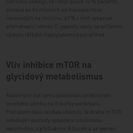
ostrůvků ukazují, že i když pouze 13 % pacientů
zůstává po 84 měsících od transplantace
nezávislých na inzulinu, 67 % z nich vykazuje
přetrvávající sekreci C-peptidu spolu se snížením
výskytu těžkých hypoglykemických příhod.
Vliv inhibice mTOR na
glycidový metabolismus
Rapamycin byl zprvu považován za léčivo bez
toxického účinku na B buňky pankreatu.
Postupem času se však ukázalo, že dráha mTOR
ovlivňuje i pochody spojené s inzulinovou
senzitivitou, s přežíváním B buněk a se sekrecí