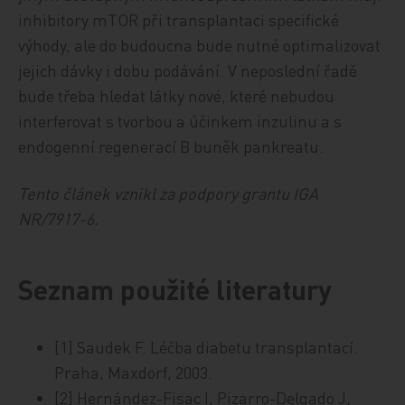
inhibitory mTOR při transplantaci specifické
výhody, ale do budoucna bude nutné optimalizovat
jejich dávky i dobu podávání. V neposlední řadě
bude třeba hledat látky nové, které nebudou
interferovat s tvorbou a účinkem inzulinu a s
endogenní regenerací B buněk pankreatu.
Tento článek vznikl za podpory grantu IGA
NR/7917-6.
Seznam použité literatury
[1] Saudek F. Léčba diabetu transplantací.
Praha, Maxdorf, 2003.
[2] Hernández-Fisac I, Pizarro-Delgado J,