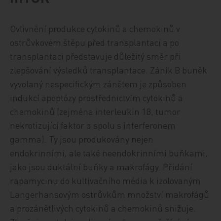
Ovlivnění produkce cytokinů a chemokinů v
ostrůvkovém štěpu před transplantací a po
transplantaci představuje důležitý směr při
zlepšování výsledků transplantace. Zánik B buněk
vyvolaný nespecifickým zánětem je způsoben
indukcí apoptózy prostřednictvím cytokinů a
chemokinů (zejména interleukin 1β, tumor
nekrotizující faktor α spolu s interferonem
gamma). Ty jsou produkovány nejen
endokrinními, ale také neendokrinními buňkami,
jako jsou duktální buňky a makrofágy. Přidání
rapamycinu do kultivačního média k izolovaným
Langerhansovým ostrůvkům množství makrofágů
a prozánětlivých cytokinů a chemokinů snižuje.