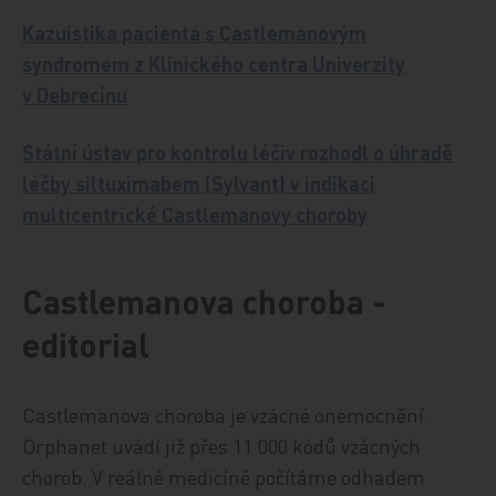
Kazuistika pacienta s Castlemanovým
syndromem z Klinického centra Univerzity
v Debrecínu
Státní ústav pro kontrolu léčiv rozhodl o úhradě
léčby siltuximabem (Sylvant) v indikaci
multicentrické Castlemanovy choroby
Castlemanova choroba
-
editorial
Castlemanova choroba je vzácné onemocnění.
Orphanet uvádí již přes 11 000 kódů vzácných
chorob. V reálné medicíně počítáme odhadem