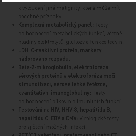
k vyloučení jiné malignity, která může mít
podobné příznaky.
Komplexní metabolický panel:
Testy
na hodnocení metabolických funkcí, včetně
hladiny elektrolytů, glukózy a funkce ledvin.
LDH, C‑reaktivní protein, markery
nádorového rozpadu.
Beta‑2‑mikroglobulin, elektroforéza
sérových proteinů a elektroforéza moči
s imunofixací, sérové lehké řetězce,
kvantitativní imunoglobuliny:
Testy
na hodnocení bílkovin a imunitních funkcí.
Testování na HIV, HHV‑8, hepatitidu B,
hepatitidu C, EBV a CMV:
Virologické testy
pro zjištění možných infekcí.
PET/CT vyšetření (preferováno) nebo CT