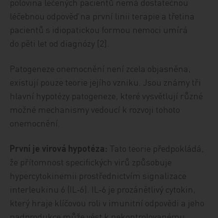
polovina léčených pacientů nemá dostatečnou
léčebnou odpověď na první linii terapie a třetina
pacientů s idiopatickou formou nemoci umírá
do pěti let od diagnózy [2].
Patogeneze onemocnění není zcela objasněna,
existují pouze teorie jejího vzniku. Jsou známy tři
hlavní hypotézy patogeneze, které vysvětlují různé
možné mechanismy vedoucí k rozvoji tohoto
onemocnění.
První je virová hypotéza:
Tato teorie předpokládá,
že přítomnost specifických virů způsobuje
hypercytokinemii prostřednictvím signalizace
interleukinu 6 (IL‑6). IL‑6 je prozánětlivý cytokin,
který hraje klíčovou roli v imunitní odpovědi a jeho
nadprodukce může vést k nekontrolovanému