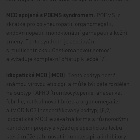
MCD spojená s POEMS syndromem:
POEMS je
zkratka pro polyneuropatii, organomegalii,
endokrinopatii, monoklonální gamapatii a kožní
změny. Tento syndrom je asociován
s multicentrickou Castlemanovou nemocí
a vyžaduje komplexní přístup k léčbě [7].
Idiopatická MCD (iMCD):
Tento podtyp nemá
známou virovou etiologii a může být dále rozdělen
na subtyp ­TAFRO (trombocytopenie, anasarka,
febrilie, retikulinová fibróza a organomegalie)
a iMCD NOS (nespecifikovaný podtyp) [8,9].
Idiopatická MCD je závažná forma s různorodými
klinickými projevy a vyžaduje specifickou léčbu,
která může zahrnovat imunoterapii a inhibitory