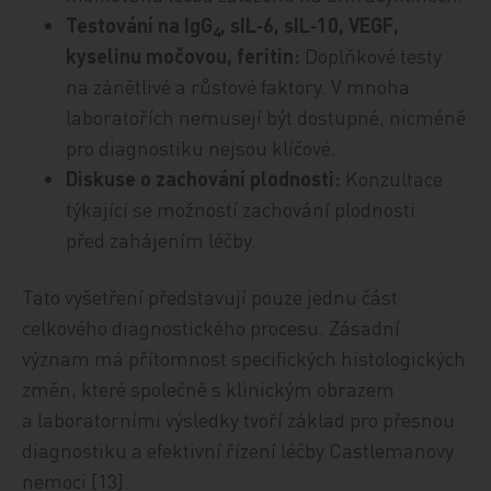
Testování na IgG
, sIL‑6, sIL‑10, VEGF,
4
kyselinu močovou, feritin:
Doplňkové testy
na zánětlivé a růstové faktory. V mnoha
laboratořích nemusejí být dostupné, nicméně
pro diagnostiku nejsou klíčové.
Diskuse o zachování plodnosti:
Konzultace
týkající se možností zachování plodnosti
před zahájením léčby.
Tato vyšetření představují pouze jednu část
celkového diagnostického procesu. Zásadní
význam má přítomnost specifických histologických
změn, které společně s klinickým obrazem
a laboratorními výsledky tvoří základ pro přesnou
diagnostiku a efektivní řízení léčby Castlemanovy
nemoci [13].