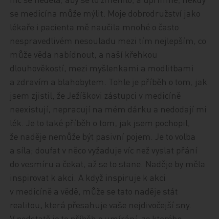
se medicína může mýlit. Moje dobrodružství jako
lékaře i pacienta mě naučila mnohé o často
nespravedlivém nesouladu mezi tím nejlepším, co
může věda nabídnout, a naší křehkou
dlouhověkostí, mezi myšlenkami a modlitbami
a zdravím a blahobytem. Tohle je příběh o tom, jak
jsem zjistil, že Ježíškovi zástupci v medicíně
neexistují, nepracují na mém dárku a nedodají mi
lék. Je to také příběh o tom, jak jsem pochopil,
že naděje nemůže být pasivní pojem. Je to volba
a síla; doufat v něco vyžaduje víc než vyslat přání
do vesmíru a čekat, až se to stane. Naděje by měla
inspirovat k akci. A když inspiruje k akci
v medicíně a vědě, může se tato naděje stát
realitou, která přesahuje vaše nejdivočejší sny.
V podstatě je to příběh o umírání, ze kterého,