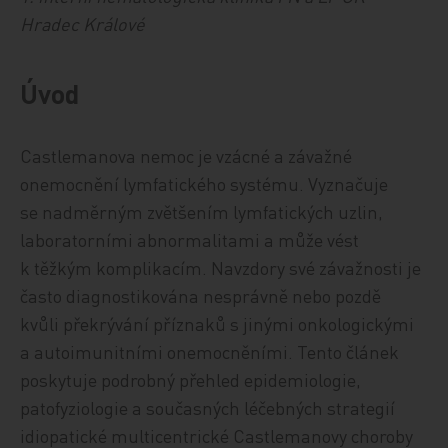
Hradec Králové
Úvod
Castlemanova nemoc je vzácné a závažné
onemocnění lymfatického systému. Vyznačuje
se nadměrným zvětšením lymfatických uzlin,
laboratorními abnormalitami a může vést
k těžkým komplikacím. Navzdory své závažnosti je
často diagnostikována nesprávně nebo pozdě
kvůli překrývání příznaků s jinými onkologickými
a autoimunitními onemocněními. Tento článek
poskytuje podrobný přehled epidemiologie,
patofyziologie a současných léčebných strategií
idiopatické multicentrické Castlemanovy choroby