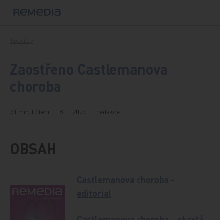
Přeskočit na obsah
Speciály
Zaostřeno Castlemanova
choroba
31 minut čtení
8. 1. 2025
redakce
OBSAH
Castlemanova choroba -
editorial
Castlemanova choroba – skrytá