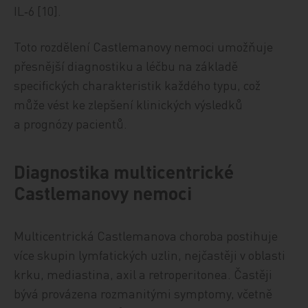
IL‑6 [10].
Toto rozdělení Castlemanovy nemoci umožňuje
přesnější diagnostiku a léčbu na základě
specifických charakteristik každého typu, což
může vést ke zlepšení klinických výsledků
a prognózy pacientů.
Diagnostika multicentrické
Castlemanovy nemoci
Multicentrická Castlemanova choroba postihuje
více skupin lymfatických uzlin, nejčastěji v oblasti
krku, mediastina, axil a retroperitonea. Častěji
bývá provázena rozmanitými symptomy, včetně