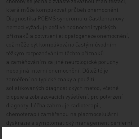
choroby se jedná o zvláště závažnou manifestaci,
která může komplikovat průběh onemocnění.
Diagnostika POEMS syndromu u Castlemanovy
nemoci vyžaduje pečlivé hodnocení typických
příznaků a potvrzení etiopatogeneze onemocnění,
což může být komplikováno častým úvodním
těžkým rozpoznáváním těchto příznaků
a zaměňováním za jiné neurologické poruchy
nebo jiná interní onemocnění. Důležité je
zaměření na typické znaky a použití
sofistikovaných diagnostických metod, včetně
biopsie a zobrazovacích vyšetření, pro potvrzení
diagnózy. Léčba zahrnuje radioterapii,
chemoterapii zaměřenou na plazmocelulární
dyskrazie a symptomatický management periferní
neuropatie [12].