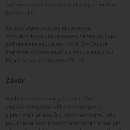
zvýšené riziko přítomnosti malignity, především
lymfomu [3].
Léčebný algoritmus pro idiopatickou
multicentrickou Castlemanovu nemoc shrnuje
podrobně následující text MUDr. Šimůnkové,
stejně tak výsledky studií s cílenou a necílenou
léčbou tohoto onemocnění [20–25].
Závěr
Castlemanova nemoc je často obtížně
diagnostikovatelná kvůli své heterogenitě
a překrývání příznaků s jinými nemocemi, jako
jsou infekce, autoimunitní onemocnění a maligní