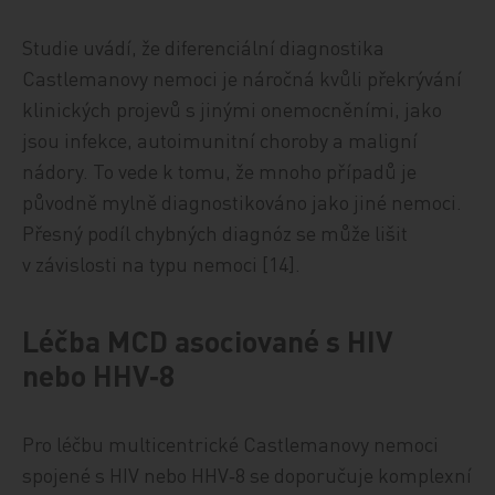
Studie uvádí, že diferenciální diagnostika
Castlemanovy nemoci je náročná kvůli překrývání
klinických projevů s jinými onemocněními, jako
jsou infekce, autoimunitní choroby a maligní
nádory. To vede k tomu, že mnoho případů je
původně mylně diagnostikováno jako jiné nemoci.
Přesný podíl chybných diagnóz se může lišit
v závislosti na typu nemoci [14].
Léčba MCD asociované s HIV
nebo HHV‑8
Pro léčbu multicentrické Castlemanovy nemoci
spojené s HIV nebo HHV‑8 se doporučuje komplexní