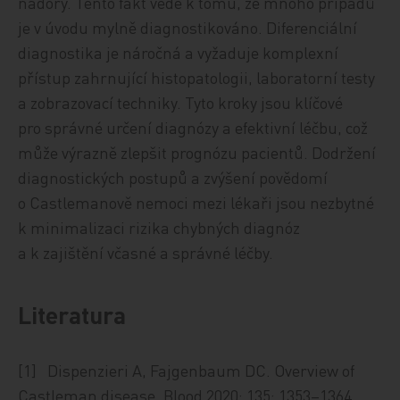
nádory. Tento fakt vede k tomu, že mnoho případů
je v úvodu mylně diagnostikováno. Diferenciální
diagnostika je náročná a vyžaduje komplexní
přístup zahrnující histopatologii, laboratorní testy
a zobrazovací techniky. Tyto kroky jsou klíčové
pro správné určení diagnózy a efektivní léčbu, což
může výrazně zlepšit prognózu pacientů. Dodržení
diagnostických postupů a zvýšení povědomí
o Castlemanově nemoci mezi lékaři jsou nezbytné
k minimalizaci rizika chybných diagnóz
a k zajištění včasné a správné léčby.
Literatura
[1] Dispenzieri A, Fajgenbaum DC. Overview of
Castleman disease. Blood 2020; 135: 1353–1364.