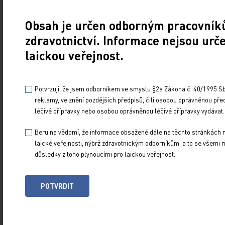
Pro diagnózu a hodnocení Castlemanovy nemoci
Obsah je určen odborným pracovník
se doporučuje řada vyšetření, která zahrnují jak
zdravotnictví. Informace nejsou urč
základní, tak doplňkové testy, jež jsou užitečné
laickou veřejnost.
za určitých okolností.
Základní vyšetření:
Potvrzuji, že jsem odborníkem ve smyslu §2a Zákona č. 40/1995 Sb.
Fyzikální vyšetření:
Zvláštní pozornost je
reklamy, ve znění pozdějších předpisů, čili osobou oprávněnou pře
věnována oblastem lymfatických uzlin, včetně
léčivé přípravky nebo osobou oprávněnou léčivé přípravky vydávat.
uzlin Waldeyerova okruhu, a velikosti jater
Beru na vědomí, že informace obsažené dále na těchto stránkách 
a sleziny.
laické veřejnosti, nýbrž zdravotnickým odborníkům, a to se všemi ri
Anamnéza
se zaměřením na přítomnost
důsledky z toho plynoucími pro laickou veřejnost.
B příznaků, hodnocení celkového zdravotního
stavu a schopnosti provádět běžné denní
POTVRDIT
činnosti.
Krevní obraz s mikroskopickým
diferenciálním rozpočtem bílých krvinek