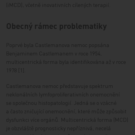
(iMCD), včetně inovativních cílených terapií.
Obecný rámec problematiky
Poprvé byla Castlemanova nemoc popsána
Benjaminem Castlemanem v roce 1954,
multicentrická forma byla identifikována až v roce
1978 [1].
Castlemanova nemoc představuje spektrum
neklonálních lymfoproliferativních onemocnění
se společnou histopatologií. Jedná se o vzácné
a často zničující onemocnění, které může způsobit
dysfunkci více orgánů. Multicentrická forma (MCD)
je obzvláště prognosticky nepříznivá, necelá