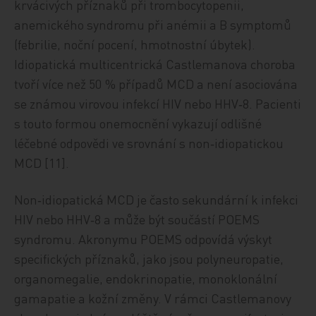
krvácivých příznaků při trombocytopenii,
anemického syndromu při anémii a B symptomů
(febrilie, noční pocení, hmotnostní úbytek).
Idiopatická multicentrická Castlemanova choroba
tvoří více než 50 % případů MCD a není asociována
se známou virovou infekcí HIV nebo HHV‑8. Pacienti
s touto formou onemocnění vykazují odlišné
léčebné odpovědi ve srovnání s non‑idiopatickou
MCD [11].
Non‑idiopatická MCD je často sekundární k infekci
HIV nebo HHV‑8 a může být součástí POEMS
syndromu. Akronymu POEMS odpovídá výskyt
specifických příznaků, jako jsou polyneuropatie,
organomegalie, endokrinopatie, monoklonální
gamapatie a kožní změny. V rámci Castlemanovy