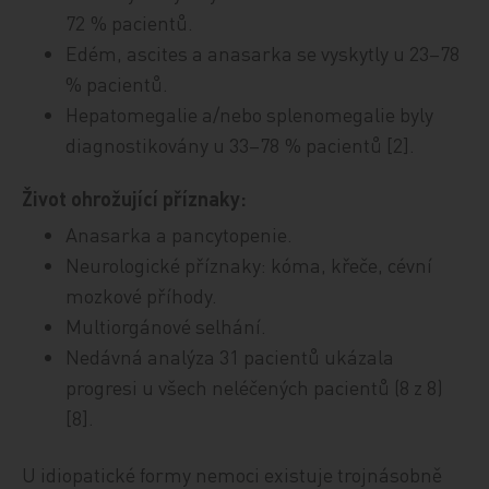
72 % pacientů.
Edém, ascites a anasarka se vyskytly u 23–78
% pacientů.
Hepatomegalie a/nebo splenomegalie byly
diagnostikovány u 33–78 % pacientů [2].
Život ohrožující příznaky:
Anasarka a pancytopenie.
Neurologické příznaky: kóma, křeče, cévní
mozkové příhody.
Multiorgánové selhání.
Nedávná analýza 31 pacientů ukázala
progresi u všech neléčených pacientů (8 z 8)
[8].
U idiopatické formy nemoci existuje trojnásobně