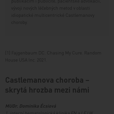
publikacím i publicitě, pacientské advokacii,
vývoji nových léčebných metod v oblasti
idiopatické multicentrické Castlemanovy
choroby.
[1] Fajgenbaum DC. Chasing My Cure. Random
House USA Inc. 2021.
Castlemanova choroba –
skrytá hrozba mezi námi
MUDr. Dominika Écsiová
1. interní hematologická klinika FN a LF UK