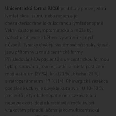
Unicentrická forma (UCD)
postihuje pouze jednu
lymfatickou uzlinu nebo region a je
charakterizována lokalizovanou lymfadenopatií.
Velmi často je asymptomatická a může být
náhodně objevena během vyšetření z jiných
důvodů. Typicky chybějí systémové příznaky, které
jsou přítomny u multicentrické formy.
Při sledování 404 pacientů s unicentrickou formou
byla pozorována jako nejčastější místa postižení
mediastinum (29 %), krk (23 %), břicho (21 %)
a retroperitoneum (17 %) [4]. Chirurgická resekce
postižené uzliny je obvykle kurativní. U 10–13 %
pacientů je lymfadenopatie neresekovatelná
nebo po excizi dojde k recidivě a měla by být
v takovém případě léčena jako multicentrická