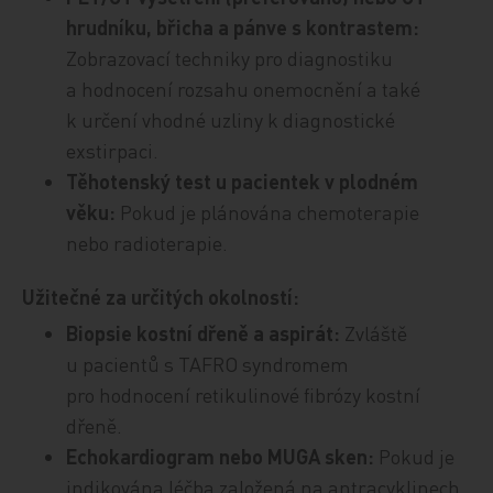
hrudníku, břicha a pánve s kontrastem:
Zobrazovací techniky pro diagnostiku
a hodnocení rozsahu onemocnění a také
k určení vhodné uzliny k diagnostické
exstirpaci.
Těhotenský test u pacientek v plodném
věku:
Pokud je plánována chemoterapie
nebo radioterapie.
Užitečné za určitých okolností:
Biopsie kostní dřeně a aspirát:
Zvláště
u pacientů s ­TAFRO syndromem
pro hodnocení retikulinové fibrózy kostní
dřeně.
Echokardiogram nebo MUGA sken:
Pokud je
indikována léčba založená na antracyklinech.