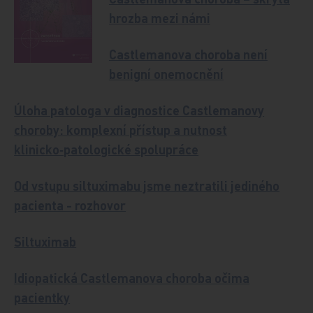
hrozba mezi námi
Castlemanova choroba není
benigní onemocnění
Úloha patologa v diagnostice Castlemanovy
choroby: komplexní přístup a nutnost
klinicko‑patologické spolupráce
Od vstupu siltuximabu jsme neztratili jediného
pacienta - rozhovor
Siltuximab
Idiopatická Castlemanova choroba očima
pacientky