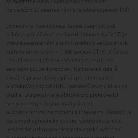
samostatně nebo v kombinaci v závislosti
na závažnosti onemocnění a léčebné odpovědi [18].
Donedávna neexistovala žádná diagnostická
kritéria ani léčebné možnosti. Idiopatická MCD je
vzácné onemocnění s roční incidencí ve Spojených
státech amerických < 1 000 pacientů [19]. V České
republice není přesný počet znám, můžeme
se o něm pouze dohadovat. Nedostatek údajů
z reálné praxe ztěžuje přístup k informacím
o léčebných odpovědích u pacientů mimo klinické
studie. Diagnostika je obtížná pro překrývající
se symptomy s jinými malignitami,
autoimunitními nemocemi a infekcemi. Zásadní je
správný diagnostický postup, včetně excize celé
lymfatické uzliny pro histopatologické vyšetření
a komplexní klinické a laboratorní vyšetření