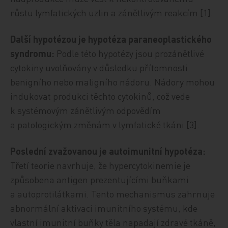
růstu lymfatických uzlin a zánětlivým reakcím [1].
Další hypotézou je hypotéza paraneoplastického
syndromu:
Podle této hypotézy jsou prozánětlivé
cytokiny uvolňovány v důsledku přítomnosti
benigního nebo maligního nádoru. Nádory mohou
indukovat produkci těchto cytokinů, což vede
k systémovým zánětlivým odpovědím
a patologickým změnám v lymfatické tkáni [3].
Poslední zvažovanou je autoimunitní hypotéza:
Třetí teorie navrhuje, že hypercytokinemie je
způsobena antigen prezentujícími buňkami
a autoprotilátkami. Tento mechanismus zahrnuje
abnormální aktivaci imunitního systému, kde
vlastní imunitní buňky těla napadají zdravé tkáně,