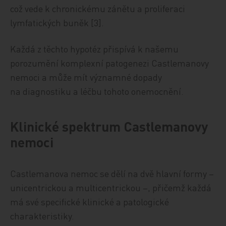
což vede k chronickému zánětu a proliferaci
lymfatických buněk [3].
Každá z těchto hypotéz přispívá k našemu
porozumění komplexní patogenezi Castlemanovy
nemoci a může mít významné dopady
na diagnostiku a léčbu tohoto onemocnění.
Klinické spektrum Castlemanovy
nemoci
Castlemanova nemoc se dělí na dvě hlavní formy –
unicentrickou a multicentrickou –, přičemž každá
má své specifické klinické a patologické
charakteristiky.