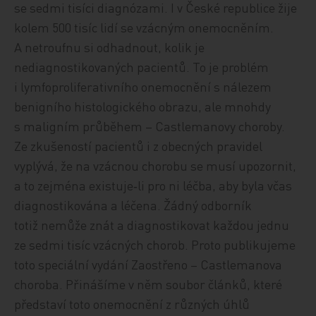
se sedmi tisíci diagnózami. I v České republice žije
kolem 500 tisíc lidí se vzácným onemocněním.
A netroufnu si odhadnout, kolik je
nediagnostikovaných pacientů. To je problém
i lymfoproliferativního onemocnění s nálezem
benigního histologického obrazu, ale mnohdy
s maligním průběhem – Castlemanovy choroby.
Ze zkušeností pacientů i z obecných pravidel
vyplývá, že na vzácnou chorobu se musí upozornit,
a to zejména existuje‑li pro ni léčba, aby byla včas
diagnostikována a léčena. Žádný odborník
totiž nemůže znát a diagnostikovat každou jednu
ze sedmi tisíc vzácných chorob. Proto publikujeme
toto speciální vydání Zaostřeno – Castlemanova
choroba. Přinášíme v něm soubor článků, které
představí toto onemocnění z různých úhlů