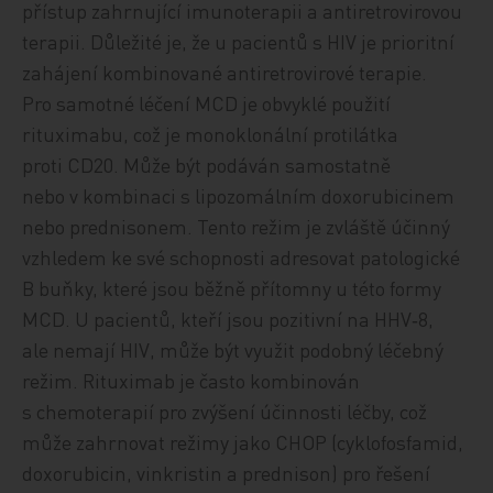
přístup zahrnující imunoterapii a antiretrovirovou
terapii. Důležité je, že u pacientů s HIV je prioritní
zahájení kombinované antiretrovirové terapie.
Pro samotné léčení MCD je obvyklé použití
rituximabu, což je monoklonální protilátka
proti CD20. Může být podáván samostatně
nebo v kombinaci s lipozomálním doxorubicinem
nebo prednisonem. Tento režim je zvláště účinný
vzhledem ke své schopnosti adresovat patologické
B buňky, které jsou běžně přítomny u této formy
MCD. U pacientů, kteří jsou pozitivní na HHV‑8,
ale nemají HIV, může být využit podobný léčebný
režim. Rituximab je často kombinován
s chemoterapií pro zvýšení účinnosti léčby, což
může zahrnovat režimy jako CHOP (cyklofosfamid,
doxorubicin, vinkristin a prednison) pro řešení