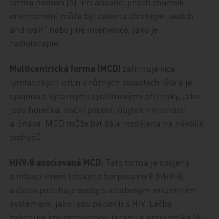
forma nemoci [5]. Při absenci jiných známek
onemocnění může být zvolena strategie „watch
and wait” nebo jiné intervence, jako je
radioterapie.
Multicentrická forma (MCD)
zahrnuje více
lymfatických uzlin v různých oblastech těla a je
spojena s výraznými systémovými příznaky, jako
jsou horečka, noční pocení, úbytek hmotnosti
a únava. MCD může být dále rozdělena na několik
podtypů.
HHV‑8 asociovaná MCD:
Tato forma je spojena
s infekcí virem lidského herpesviru 8 (HHV‑8)
a často postihuje osoby s oslabeným imunitním
systémem, jako jsou pacienti s HIV. Léčba
zahrnuje antiretrovirovou terapii a antivirotika [6].