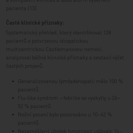
pacienta [13].
Časté klinické příznaky:
Systematický přehled, který identifikoval 128
pacientů s potvrzenou idiopatickou
multicentrickou Castlemanovou nemocí,
analyzoval běžné klinické příznaky a sestavil výčet
častých projevů:
Generalizovanou lymfadenopatii mělo 100 %
pacientů.
Flu‑like syndrom – febrilie se vyskytly u 26–
52 % pacientů.
Noční pocení bylo pozorováno u 10–62 %
pacientů.
Nezamýšlený úbytek hmotnosti udávalo 16–