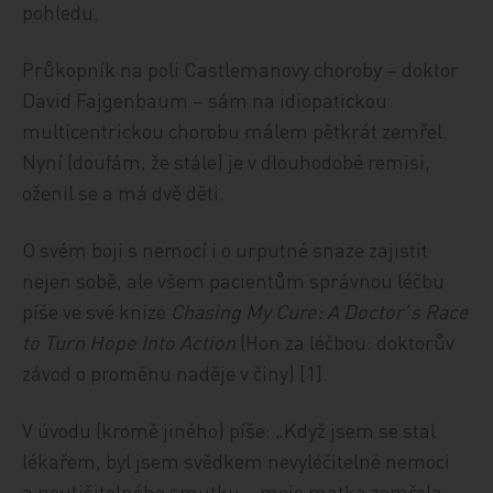
pohledu.
Průkopník na poli Castlemanovy choroby – doktor
David Fajgenbaum – sám na idiopatickou
multicentrickou chorobu málem pětkrát zemřel.
Nyní (doufám, že stále) je v dlouhodobé remisi,
oženil se a má dvě děti.
O svém boji s nemocí i o urputné snaze zajistit
nejen sobě, ale všem pacientům správnou léčbu
píše ve své knize
Chasing My Cure: A Doctor᾿s Race
to Turn Hope Into Action
(Hon za léčbou: doktorův
závod o proměnu naděje v činy) [1].
V úvodu (kromě jiného) píše: „Když jsem se stal
lékařem, byl jsem svědkem nevyléčitelné nemoci
a neutišitelného smutku – moje matka zemřela