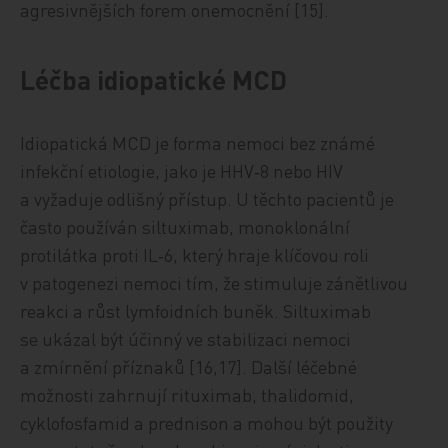
agresivnějších forem onemocnění [15].
Léčba idiopatické MCD
Idiopatická MCD je forma nemoci bez známé
infekční etiologie, jako je HHV‑8 nebo HIV
a vyžaduje odlišný přístup. U těchto pacientů je
často používán siltuximab, monoklonální
protilátka proti IL‑6, který hraje klíčovou roli
v patogenezi nemoci tím, že stimuluje zánětlivou
reakci a růst lymfoidních buněk. Siltuximab
se ukázal být účinný ve stabilizaci nemoci
a zmírnění příznaků [16,17]. Další léčebné
možnosti zahrnují rituximab, thalidomid,
cyklofosfamid a prednison a mohou být použity