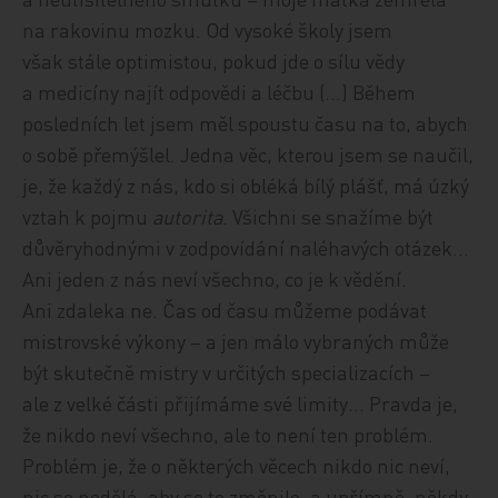
na rakovinu mozku. Od vysoké školy jsem
však stále optimistou, pokud jde o sílu vědy
a medicíny najít odpovědi a léčbu (…) Během
posledních let jsem měl spoustu času na to, abych
o sobě přemýšlel. Jedna věc, kterou jsem se naučil,
je, že každý z nás, kdo si obléká bílý plášť, má úzký
vztah k pojmu
autorita
. Všichni se snažíme být
důvěryhodnými v zodpovídání naléhavých otázek…
Ani jeden z nás neví všechno, co je k vědění.
Ani zdaleka ne. Čas od času můžeme podávat
mistrovské výkony – a jen málo vybraných může
být skutečně mistry v určitých spe­cia­li­za­cích –
ale z velké části přijímáme své limity… Pravda je,
že nikdo neví všechno, ale to není ten problém.
Problém je, že o některých věcech nikdo nic neví,
nic se nedělá, aby se to změnilo, a upřímně, někdy