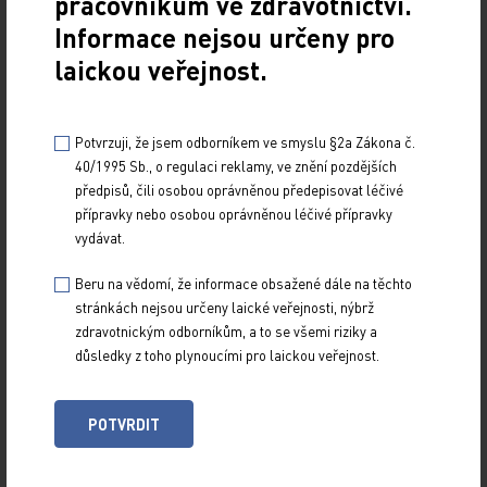
pracovníkům ve zdravotnictví.
Informace nejsou určeny pro
20. 4. 2009
Jak přibývá poznatků o patogenezi roztroušené skerózy,
laickou veřejnost.
tohoto závažného autoimunitního onemocnění mladých
pacientů, přibývá i léčebných možností a…
Potvrzuji, že jsem odborníkem ve smyslu §2a Zákona č.
40/1995 Sb., o regulaci reklamy, ve znění pozdějších
Interferon v léčbě chronických hepatitid
předpisů, čili osobou oprávněnou předepisovat léčivé
přípravky nebo osobou oprávněnou léčivé přípravky
20. 4. 2009
vydávat.
Onemocnění chronickou hepatitidou je celosvětovým
zdravotnickým problémem, jehož závažnost trvale roste.
Beru na vědomí, že informace obsažené dále na těchto
Současný odhad uvádí, že virem hepatitidy B…
stránkách nejsou určeny laické veřejnosti, nýbrž
zdravotnickým odborníkům, a to se všemi riziky a
důsledky z toho plynoucími pro laickou veřejnost.
NAČÍST DALŠÍ (30)
1
28
Předchozí
POTVRDIT
29
30
32