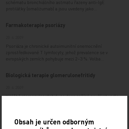
schématu bronchiálního astmatu řazeny anti-IgE
protilátky (omalizumab) a jsou uvedeny jako…
Farmakoterapie psoriázy
20. 4. 2009
Psoriáza je chronické autoimunitní onemocnění
zprostředkované T lymfocyty, jehož prevalence se v
evropských zemích pohybuje mezi 2–3 %. Volba…
Biologická terapie glomerulonefritidy
20. 4. 2009
V léčbě glomerulonefritidy se dnes začíná používat vedle
klasických imunosupresiv (kortikoidy, cyklofosfamid,
azathioprin) a novějších imunosupresiv …
Obsah je určen odborným
Léčba roztroušené sklerózy