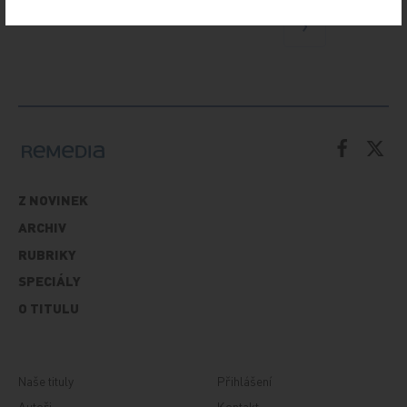
Další
Z NOVINEK
ARCHIV
RUBRIKY
SPECIÁLY
O TITULU
Naše tituly
Přihlášení
Autoři
Kontakt