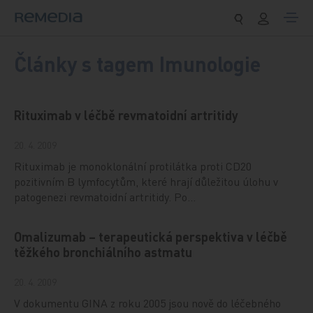
Přeskočit na obsah
Články s tagem Imunologie
Rituximab v léčbě revmatoidní artritidy
20. 4. 2009
Rituximab je monoklonální protilátka proti CD20
pozitivním B lymfocytům, které hrají důležitou úlohu v
patogenezi revmatoidní artritidy. Po…
Omalizumab – terapeutická perspektiva v léčbě
těžkého bronchiálního astmatu
20. 4. 2009
V dokumentu GINA z roku 2005 jsou nově do léčebného