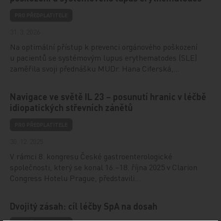
PRO PŘEDPLATITELE
31. 3. 2026
Na optimální přístup k prevenci orgánového poškození
u pacientů se systémovým lupus erythematodes (SLE)
zaměřila svoji přednášku MUDr. Hana Ciferská,…
Navigace ve světě IL 23 – posunutí hranic v léčbě
idiopatických střevních zánětů
PRO PŘEDPLATITELE
30. 12. 2025
V rámci 8. kongresu České gastroenterologické
společnosti, který se konal 16.–18. října 2025 v Clarion
Congress Hotelu Prague, představili…
Dvojitý zásah: cíl léčby SpA na dosah