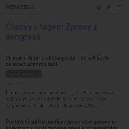
Přeskočit na obsah
Články s tagem Zprávy z
kongresů
Primární biliární cholangitida – od cirhózy k
zánětu žlučových cest
PRO PŘEDPLATITELE
30. 4. 2026
Launch sympozium společnosti Ipsen Pharma věnované
elafibranoru se uskutečnilo 8. dubna 2026 v Praze.
Za předsednictví doc. MUDr. Jana Šperla, CSc., …
Postavení anifrolumabu v prevenci orgánového
poškození u systémového lupus erythematodes