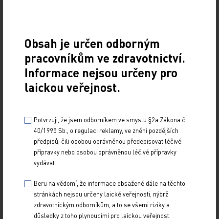
PRO PŘEDPLATITELE
30. 12. 2025
V Brně se ve dnech 16.–18. října 2025 konal již 68. výroční
Obsah je určen odborným
sjezd českých a slovenských revmatologů. Účastníkům
poskytl bohatý odborný program a…
pracovníkům ve zdravotnictví.
Informace nejsou určeny pro
Iptakopan v reálné klinické praxi
laickou veřejnost.
PRO PŘEDPLATITELE
30. 12. 2025
Potvrzuji, že jsem odborníkem ve smyslu §2a Zákona č.
40/1995 Sb., o regulaci reklamy, ve znění pozdějších
Inhibitor proximálního komplementu iptakopan
předpisů, čili osobou oprávněnou předepisovat léčivé
představuje nadějnou léčbu pro pacienty s paroxysmální
přípravky nebo osobou oprávněnou léčivé přípravky
noční hemoglobinurií (PNH). Přinášíme některé…
vydávat.
Spondyloartritidy pod lupou: Komorbidity,
Beru na vědomí, že informace obsažené dále na těchto
extramuskuloskeletální projevy a optimalizace
stránkách nejsou určeny laické veřejnosti, nýbrž
léčby v dlouhodobé perspektivě
zdravotnickým odborníkům, a to se všemi riziky a
důsledky z toho plynoucími pro laickou veřejnost.