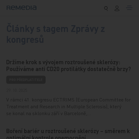
Přeskočit na obsah
Články s tagem Zprávy z
kongresů
Držíme krok s vývojem roztroušené sklerózy:
Používáme anti CD20 protilátky dostatečně brzy?
PRO PŘEDPLATITELE
29. 10. 2025
V rámci 41. kongresu ECTRIMS (European Committee for
Treatment and Research in Multiple Sclerosis), který
se konal na sklonku září v Barceloně,…
Boření bariér u roztroušené sklerózy – směrem k
optimální kontrole onemocnění