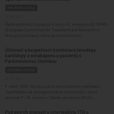
PRO PŘEDPLATITELE
29. 10. 2025
Řadu satelitních sympozií v rámci 41. kongresu ECTRIMS
(European Committee for Treatment and Research in
Multiple Sclerosis), který se konal koncem…
Účinnost a bezpečnost kombinace levodopy,
karbidopy a entakaponu u pacientů s
Parkinsonovou chorobou
PRO PŘEDPLATITELE
29. 10. 2025
V rámci XXIV. ročníku kurzu kontinuálního vzdělávání
zaměřeného na extrapyramidová onemocnění, který
se konal 9.−10. června v Táboře, seznámila MUDr.…
Pod povrch znalostí o interleukinu 17A u