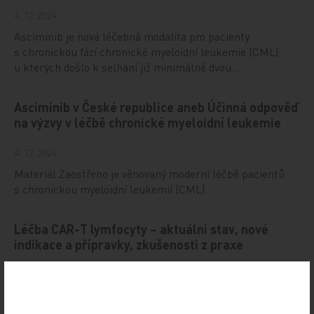
4. 12. 2024
Asciminib je nová léčebná modalita pro pacienty
s chronickou fází chronické myeloidní leukemie (CML),
u kterých došlo k selhání již minimálně dvou…
Asciminib v České republice aneb Účinná odpověď
na výzvy v léčbě chronické myeloidní leukemie
4. 12. 2024
Materiál Zaostřeno je věnovaný moderní léčbě pacientů
s chronickou myeloidní leukemií (CML).
Léčba CAR-T lymfocyty – aktuální stav, nové
indikace a přípravky, zkušenosti z praxe
27. 9. 2024
Článek shrnuje aktuální problematiku léčby
CAR‑T lymfocyty. CAR‑T lymfocyty jsou geneticky