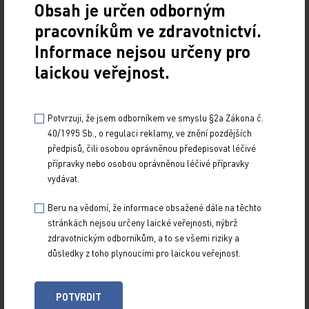
Obsah je určen odborným
modifikované autologní T lymfocyty pacienta, které…
pracovníkům ve zdravotnictví.
Informace nejsou určeny pro
Iptakopan – blokátor alternativní dráhy
komplementu v léčbě paroxysmální noční
laickou veřejnost.
hemoglobinurie
30. 4. 2024
Potvrzuji, že jsem odborníkem ve smyslu §2a Zákona č.
Paroxysmální noční hemoglobinurie je potenciálně
40/1995 Sb., o regulaci reklamy, ve znění pozdějších
závažné onemocnění krvetvorby s jasnou patofyziologií
předpisů, čili osobou oprávněnou předepisovat léčivé
vzniku. Inhibitory C5 složky komplementu se…
přípravky nebo osobou oprávněnou léčivé přípravky
vydávat.
Quo vadis, hematologie?
Beru na vědomí, že informace obsažené dále na těchto
stránkách nejsou určeny laické veřejnosti, nýbrž
1. 9. 2022
zdravotnickým odborníkům, a to se všemi riziky a
Pod záštitou České hematologické společnosti ČLS JEP
důsledky z toho plynoucími pro laickou veřejnost.
se v Olomouci ve dnech 26.–28. května 2022 uskutečnily
XXXIV. olomoucké hematologické dny.…
POTVRDIT