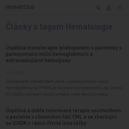
Přeskočit na obsah
Články s tagem Hematologie
Úspěšná monoterapie iptakopanem u pacientky s
paroxysmální noční hemoglobinurií a
extravaskulární hemolýzou
31. 3. 2025
Současným standardem péče u paroxysmální noční
hemoglobinurie (PNH) je blokace komplementu na úrovni
C5 složky pomocí ravulizumabu nebo ekulizumabu.…
Úspěšná a dobře tolerovaná terapie asciminibem
u pacienta s chronickou fází CML a se zhoršující
se ICHDK v rámci čtvrté linie léčby