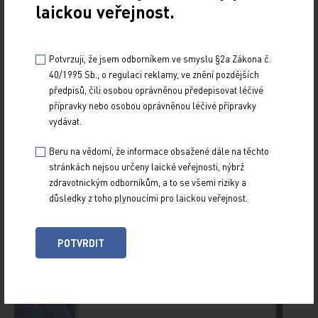
laickou veřejnost.
paroxysmální noční hemoglobinurie (PNH). Jedná
se o první perorální inhibitor faktoru B, který
blokuje…
Potvrzuji, že jsem odborníkem ve smyslu §2a Zákona č.
40/1995 Sb., o regulaci reklamy, ve znění pozdějších
předpisů, čili osobou oprávněnou předepisovat léčivé
PŘEHLEDY, KOMENTÁŘE,
přípravky nebo osobou oprávněnou léčivé přípravky
VŠECHNY ČLÁNKY
NÁZORY, DISKUSE
vydávat.
Beru na vědomí, že informace obsažené dále na těchto
stránkách nejsou určeny laické veřejnosti, nýbrž
zdravotnickým odborníkům, a to se všemi riziky a
důsledky z toho plynoucími pro laickou veřejnost.
POTVRDIT