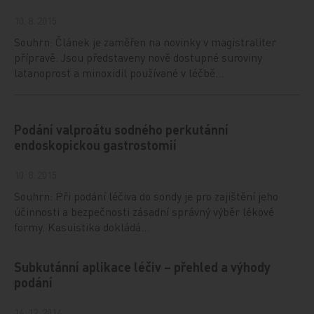
10. 8. 2015
Souhrn: Článek je zaměřen na novinky v magistraliter
přípravě. Jsou představeny nově dostupné suroviny
latanoprost a minoxidil používané v léčbě…
Podání valproátu sodného perkutánní
endoskopickou gastrostomií
10. 8. 2015
Souhrn: Při podání léčiva do sondy je pro zajištění jeho
účinnosti a bezpečnosti zásadní správný výběr lékové
formy. Kasuistika dokládá…
Subkutánní aplikace léčiv – přehled a výhody
podání
14. 12. 2014