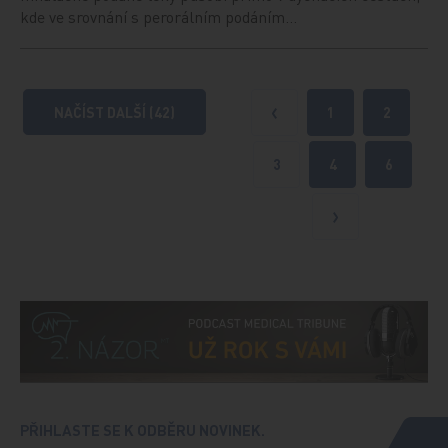
kde ve srovnání s perorálním podáním…
NAČÍST DALŠÍ (42)
1
2
Předchozí
3
4
6
Další
PŘIHLASTE SE K ODBĚRU NOVINEK.