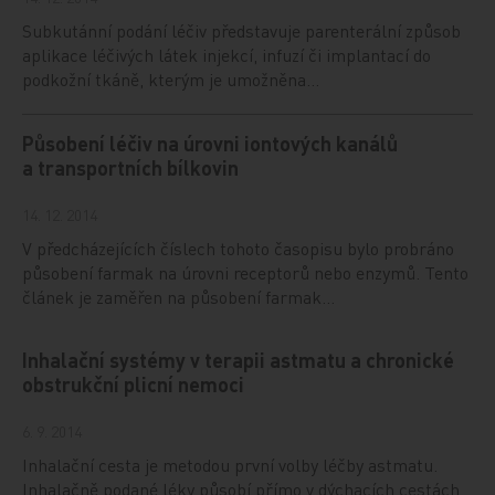
Subkutánní podání léčiv představuje parenterální způsob
aplikace léčivých látek injekcí, infuzí či implantací do
podkožní tkáně, kterým je umožněna…
Působení léčiv na úrovni iontových kanálů
a transportních bílkovin
14. 12. 2014
V předcházejících číslech tohoto časopisu bylo probráno
působení farmak na úrovni receptorů nebo enzymů. Tento
článek je zaměřen na působení farmak…
Inhalační systémy v terapii astmatu a chronické
obstrukční plicní nemoci
6. 9. 2014
Inhalační cesta je metodou první volby léčby astmatu.
Inhalačně podané léky působí přímo v dýchacích cestách,