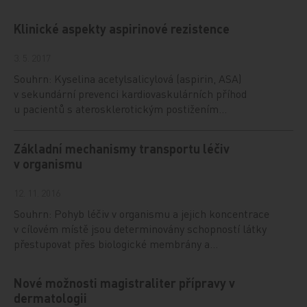
Klinické aspekty aspirinové rezistence
3. 5. 2017
Souhrn: Kyselina acetylsalicylová (aspirin, ASA)
v sekundární prevenci kardiovaskulárních příhod
u pacientů s aterosklerotickým postižením…
Základní mechanismy transportu léčiv
v organismu
12. 11. 2016
Souhrn: Pohyb léčiv v organismu a jejich koncentrace
v cílovém místě jsou determinovány schopností látky
přestupovat přes biologické membrány a…
Nové možnosti magistraliter přípravy v
dermatologii