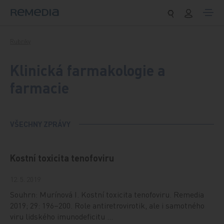
Přeskočit na obsah
Rubriky
Klinická farmakologie a
farmacie
VŠECHNY ZPRÁVY
Kostní toxicita tenofoviru
12. 5. 2019
Souhrn: Murínová I. Kostní toxicita tenofoviru. Remedia
2019; 29: 196–200. Role antiretrovirotik, ale i samotného
viru lidského imunodeficitu …