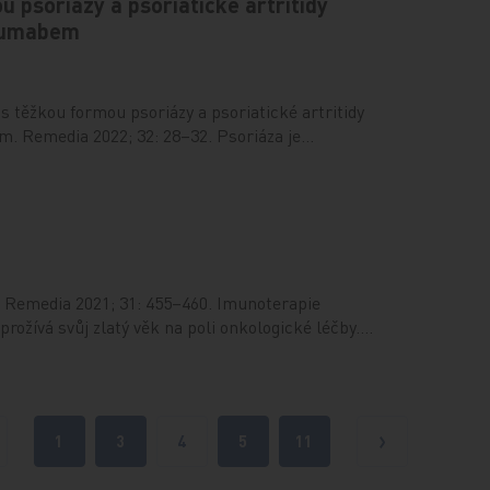
u psoriázy a psoriatické artritidy
kumabem
 těžkou formou psoriázy a psoriatické artritidy
. Remedia 2022; 32: 28–32. Psoriáza je…
 Remedia 2021; 31: 455–460. Imunoterapie
rožívá svůj zlatý věk na poli onkologické léčby.…
1
3
4
5
11
edchozí
Další