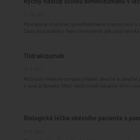
Rychlý nástup účinku bimekizumabu v léč
31. 10. 2023
Psoriáza je imunitně zprostředkované onemocnění s
často asociována s řadou komorbidit jako psoriatická 
Tildrakizumab
25. 9. 2023
Možnosti moderní terapie středně závažné a závažné p
o nové přípravky. Mezi nejúčinnější skupiny léčiv v s
Biologická léčba obézního pacienta s pso
25. 9. 2023