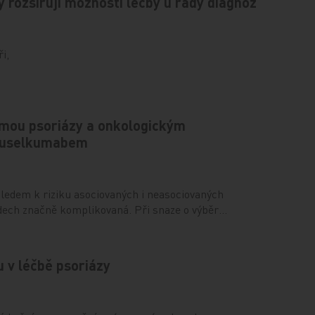
y rozšiřují možnosti léčby u řady diagnóz
i,
rmou psoriázy a onkologickým
guselkumabem
hledem k riziku asociovaných i neasociovaných
dech značně komplikovaná. Při snaze o výběr…
 v léčbě psoriázy