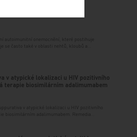
ční autoimunitní onemocnění, které postihuje
je se často také v oblasti nehtů, kloubů a…
a v atypické lokalizaci u HIV pozitivního
ná terapie biosimilárním adalimumabem
ppurativa v atypické lokalizaci u HIV pozitivního
apie biosimilárním adalimumabem. Remedia…