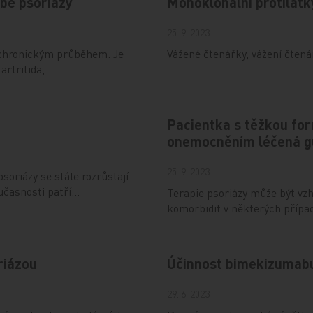
bě psoriázy
Monoklonální protilátk
25. 9. 2023
 chronickým průběhem. Je
Vážené čtenářky, vážení čtenář
artritida,…
Pacientka s těžkou fo
onemocněním léčená 
25. 9. 2023
soriázy se stále rozrůstají
oučasnosti patří…
Terapie psoriázy může být vz
komorbidit v některých přípa
riázou
Účinnost bimekizumabu
29. 6. 2023