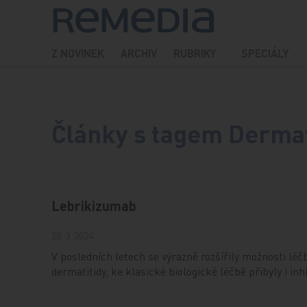
Přeskočit na obsah
Z NOVINEK
ARCHIV
RUBRIKY
SPECIÁLY
Články s tagem Derma
Lebrikizumab
28. 3. 2024
V posledních letech se výrazně rozšířily možnosti lé
dermatitidy, ke klasické biologické léčbě přibyly i in