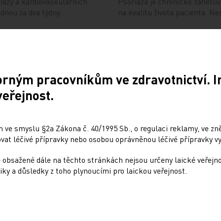
riázy a kardiovaskulárních
Psoriáza je chronické zánět
ednou za dva týdny…
na kvalitu života pacienta. N
ro dystrofickou
Rychlý nástup účinku b
erytrodermií
orným pracovníkům ve zdravotnictví. 
28. 4. 2023
veřejnost.
oznámila, že americký Úřad
Souhrn Tomšíková I. Rychlý 
gene geperpavec …
s psoriatickou erytrodermií. 
 ve smyslu §2a Zákona č. 40/1995 Sb., o regulaci reklamy, ve zněn
at léčivé přípravky nebo osobou oprávněnou léčivé přípravky vy
tickou artritidou
Úhrada pro léčbu pso
 obsažené dále na těchto stránkách nejsou určeny laické veřejn
iky a důsledky z toho plynoucími pro laickou veřejnost.
29. 12. 2022
Psoriáza je chronické neinfek
také nehty a klouby. V důsled
 s psoriázou a psoriatickou
 57–61. Kazuistika…