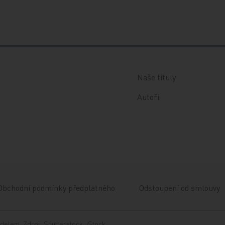
Naše tituly
Autoři
Obchodní podmínky předplatného
Odstoupení od smlouvy
delem. Zdroj: Shutterstock, iStock.