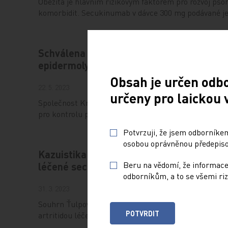
Obezita je hlavním rizikovým faktorem pro rozvoj pso
komorbidit. Secukinumab v dávce 300 mg podávané j
Schválena první lokální genová terapie p
epidermolysis bullosa
Obsah je určen odb
22. 5. 2023
určeny pro laickou 
Společnost Krystal Biotech v květnu letošního roku 
pro kontrolu potravin a léčiv (FDA) schválil berema
Potvrzuji, že jsem odborníkem
osobou oprávněnou předepisov
Kazuistika pacientky s psoriázou a psoria
Beru na vědomí, že informace
léčené secukinumabem
odborníkům, a to se všemi riz
31. 3. 2023
Souhrn Ťulpová Z, Petrášová N. Kazuistika pacientky
POTVRDIT
artritidou léčené secukinumabem. Remedia 2023; 33: