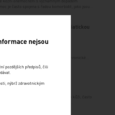
livé kožní onemocnění s významným dopadem
emoc je často spojena s řadou komorbidit, jako jsou…
imekizumabu u pacienta s psoriatickou
Informace nejsou
nástup účinku bimekizumabu u pacienta
Remedia 2023; 33: 167–172. Psoriáza je chronické…
í pozdějších předpisů, čili
dávat.
riázy bimekizumabem
osti, nýbrž zdravotnickým
ční onemocnění, jež postihuje především kůži, často
ku viditelných projevů významně snižuje…