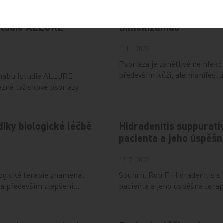
studie ALLURE
Bimekizumab
1. 11. 2022
Psoriáza je zánětlivé neinfek
především kůži, ale manifestu
mabu (studie ALLURE
ažné ložiskové psoriázy…
díky biologické léčbě
Hidradenitis suppurativ
pacienta a jeho úspěš
17. 7. 2022
logické terapie znamenal
Souhrn: Rob F. Hidradenitis su
 a především zlepšení…
pacienta a jeho úspěšná ter