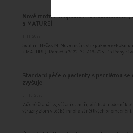
Nové možnosti aplikace sekukinumabu (
a MATURE)
1. 11. 2022
Souhrn: Nečas M. Nové možnosti aplikace sekukinu
a MATURE). Remedia 2022; 32: 419–424. Do léčby záv
Standard péče o pacienty s psoriázou se 
zvyšuje
31. 10. 2022
Vážené čtenářky, vážení čtenáři, příchod moderní bio
výrazný zlom v léčbě mnoha zánětlivých onemocnění,