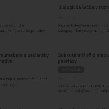
Biologická léčba v růz
28. 12. 2023
olika imunitně
Vážené kolegyně a vážení kole
riázy. Tyto velké proteiny
časopisu Remedia právě uzav
alimumabem u pacientky
Subkutánní infliximab 
rativa
psoriázy
PRO PŘIHLÁŠENÉ
22. 12. 2023
lidizující onemocnění, jehož
mi záněty.…
Léčba pustulózní palmoplantár
se stále hledají nové, účinněj