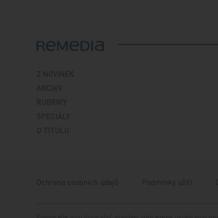
Z NOVINEK
ARCHIV
RUBRIKY
SPECIÁLY
O TITULU
Ochrana osobních údajů
Podmínky užití
Fotografie jsou ilustrační, všechny zobrazené osoby jsou mo