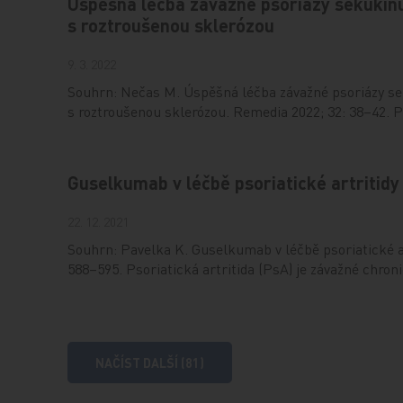
Úspěšná léčba závažné psoriázy sekuki
s roztroušenou sklerózou
9. 3. 2022
Souhrn: Nečas M. Úspěšná léčba závažné psoriázy 
s roztroušenou sklerózou. Remedia 2022; 32: 38–42. 
Guselkumab v léčbě psoriatické artritidy
22. 12. 2021
Souhrn: Pavelka K. Guselkumab v léčbě psoriatické ar
588–595. Psoriatická artritida (PsA) je závažné chron
NAČÍST DALŠÍ (81)