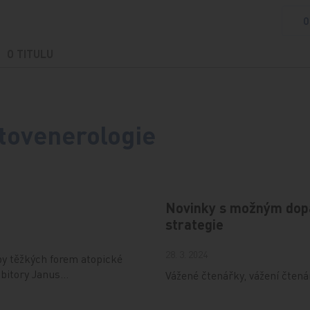
O
O TITULU
tovenerologie
Novinky s možným dopa
strategie
28. 3. 2024
čby těžkých forem atopické
hibitory Janus…
Vážené čtenářky, vážení čtenář