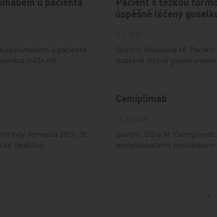
numabem u pacienta
Pacient s těžkou formo
úspěšně léčený gusel
8. 3. 2022
sekukinumabem u pacienta
Souhrn: Nováková M. Pacient s
Psoriáza může být…
úspěšně léčený guselkumabem
Cemiplimab
24. 10. 2021
tritidy. Remedia 2021; 31:
Souhrn: Důra M. Cemiplimab.
ické zánětlivé,…
monoklonálními protilátkami p
Př