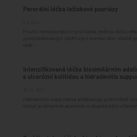
Perorální léčba ložiskové psoriázy
8. 2. 2024
Použití monoklonálních protilátek změnilo léčbu něk
zprostředkovaných zánětlivých onemocnění, včetně pso
však…
Intenzifikovaná léčba biosimilárním ad
s ulcerózní kolitidou a hidradenitis suppu
28. 12. 2023
Hidradenitis suppurativa představuje potenciálně inva
výskyt je významně asociován s idiopatickými střevní