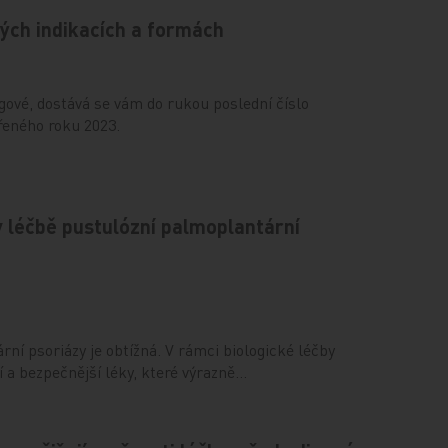
ných indikacích a formách
gové, dostává se vám do rukou poslední číslo
řeného roku 2023.
v léčbě pustulózní palmoplantární
ní psoriázy je obtížná. V rámci biologické léčby
ší a bezpečnější léky, které výrazně…