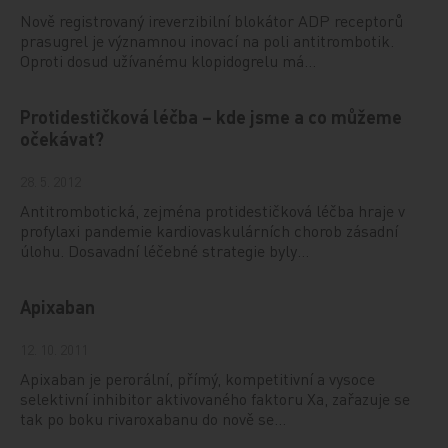
Nově registrovaný ireverzibilní blokátor ADP receptorů
prasugrel je významnou inovací na poli antitrombotik.
Oproti dosud užívanému klopidogrelu má…
Protidestičková léčba – kde jsme a co můžeme
očekávat?
28. 5. 2012
Antitrombotická, zejména protidestičková léčba hraje v
profylaxi pandemie kardiovaskulárních chorob zásadní
úlohu. Dosavadní léčebné strategie byly…
Apixaban
12. 10. 2011
Apixaban je perorální, přímý, kompetitivní a vysoce
selektivní inhibitor aktivovaného faktoru Xa, zařazuje se
tak po boku rivaroxabanu do nově se…