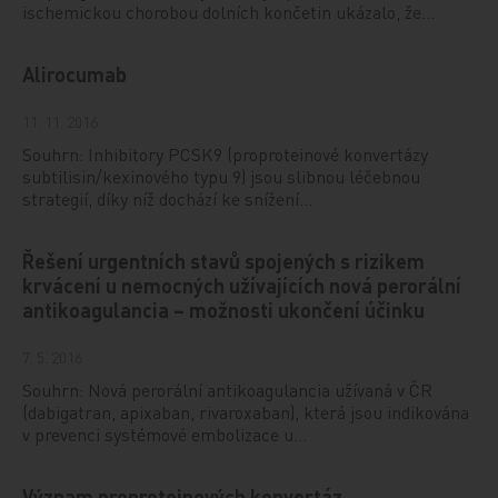
ischemickou chorobou dolních končetin ukázalo, že…
Alirocumab
11. 11. 2016
Souhrn: Inhibitory PCSK9 (proproteinové konvertázy
subtilisin/kexinového typu 9) jsou slibnou léčebnou
strategií, díky níž dochází ke snížení…
Řešení urgentních stavů spojených s rizikem
krvácení u nemocných užívajících nová perorální
antikoagulancia – možnosti ukončení účinku
7. 5. 2016
Souhrn: Nová perorální antikoagulancia užívaná v ČR
(dabigatran, apixaban, rivaroxaban), která jsou indikována
v prevenci systémové embolizace u…
Význam proproteinových konvertáz