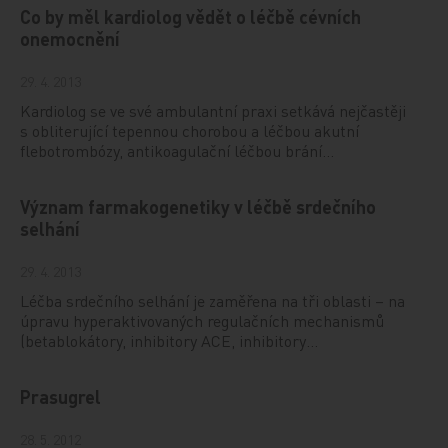
Co by měl kardiolog vědět o léčbě cévních
onemocnění
29. 4. 2013
Kardiolog se ve své ambulantní praxi setkává nejčastěji
s obliterující tepennou chorobou a léčbou akutní
flebotrombózy, antikoagulační léčbou brání…
Význam farmakogenetiky v léčbě srdečního
selhání
29. 4. 2013
Léčba srdečního selhání je zaměřena na tři oblasti – na
úpravu hyperaktivovaných regulačních mechanismů
(betablokátory, inhibitory ACE, inhibitory…
Prasugrel
28. 5. 2012