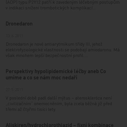
(ADP) typu P2Y12 patří k zavedeným léčebným postupům
v indikaci snížení trombotických komplikací…
Dronedaron
13. 6. 2011
Dronedaron je nové antiarytmikum třídy III, jehož
elektrofyziologické vlastnosti se podobají amiodaronu. Má
však mnohem lepší bezpečnostní profil.…
Perspektivy hypolipidemické léčby aneb Co
umíme a co se nám moc nedaří
27. 5. 2011
V poslední době padl další mýtus – ateroskleróza není
„civilizačním“ onemocněním, byla zcela běžná již před
třemi až čtyřmi tisíci lety.
Aliskiren/hydrochlorothiazid – fixní kombinace