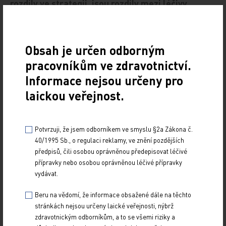
rozdíly ve strategii, jsou rozdíly mezi léčivy
2. 11. 2014
Cílem tohoto článku je podat přehled o možnostech
Obsah je určen odborným
inhibice systému renin-angiotenzin-aldosteron, srovnání
skupiny inhibitorů angiotenzin…
pracovníkům ve zdravotnictví.
Informace nejsou určeny pro
Působení léčiva na úrovni ovlivnění funkce
laickou veřejnost.
enzymu
6. 9. 2014
Potvrzuji, že jsem odborníkem ve smyslu §2a Zákona č.
Článek věnovaný účinku léku na úrovni enzymu je druhým
40/1995 Sb., o regulaci reklamy, ve znění pozdějších
v řadě a navazuje na předchozí přehled účinků léčiv
předpisů, čili osobou oprávněnou předepisovat léčivé
působících na receptor. Jsou probrány…
přípravky nebo osobou oprávněnou léčivé přípravky
vydávat.
Působení léčiva na úrovni receptoru
Beru na vědomí, že informace obsažené dále na těchto
30. 6. 2014
stránkách nejsou určeny laické veřejnosti, nýbrž
zdravotnickým odborníkům, a to se všemi riziky a
Cestou ovlivnění receptorů (aktivací či inhibicí) působí