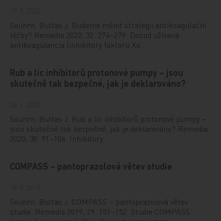
17. 7. 2022
Souhrn: Bultas J. Budeme měnit strategii antikoagulační
léčby? Remedia 2022; 32: 274–279. Dosud užívaná
antikoagulancia (inhibitory faktoru Xa,…
Rub a líc inhibitorů protonové pumpy – jsou
skutečně tak bezpečné, jak je deklarováno?
24. 4. 2020
Souhrn: Bultas J. Rub a líc inhibitorů protonové pumpy –
jsou skutečně tak bezpečné, jak je deklarováno? Remedia
2020; 30: 91–106. Inhibitory…
COMPASS – pantoprazolová větev studie
10. 5. 2019
Souhrn: Bultas J. COMPASS – pantoprazolová větev
studie. Remedia 2019; 29: 151–152. Studie COMPASS