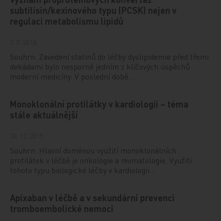
subtilisin/kexinového typu (PCSK) nejen v
regulaci metabolismu lipidů
7. 5. 2016
Souhrn: Zavedení statinů do léčby dyslipidemie před třemi
dekádami bylo nesporně jedním z klíčových úspěchů
moderní medicíny. V poslední době…
Monoklonální protilátky v kardiologii – téma
stále aktuálnější
30. 12. 2015
Souhrn: Hlavní doménou využití monoklonálních
protilátek v léčbě je onkologie a revmatologie. Využití
tohoto typu biologické léčby v kardiologii…
Apixaban v léčbě a v sekundární prevenci
tromboembolické nemoci