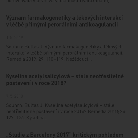
porovnávala v první větvi účinnost rivaroxabanu,…
Význam farmakogenetiky a lékových interakcí
v léčbě přímými perorálními antikoagulancii
1. 5. 2019
Souhrn: Bultas J. Význam farmakogenetiky a lékových
interakcí v léčbě přímými perorálními antikoagulancii.
Remedia 2019; 29: 110–119. Nežádoucí…
Kyselina acetylsalicylová – stále neotřesitelné
postavení i v roce 2018?
7. 5. 2018
Souhrn: Bultas J. Kyselina acetylsalicylová – stále
neotřesitelné postavení i v roce 2018? Remedia 2018; 28:
127–136. Kyselina…
„Studie z Barcelony 2017“ kritickým pohledem