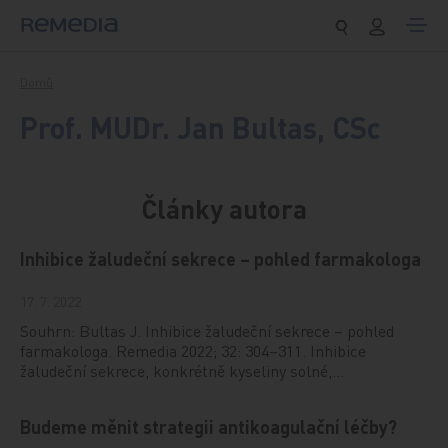
Přeskočit na obsah
Domů
Prof. MUDr. Jan Bultas, CSc
Články autora
Inhibice žaludeční sekrece – pohled farmakologa
17. 7. 2022
Souhrn: Bultas J. Inhibice žaludeční sekrece – pohled
farmakologa. Remedia 2022; 32: 304–311. Inhibice
žaludeční sekrece, konkrétně kyseliny solné,…
Budeme měnit strategii antikoagulační léčby?