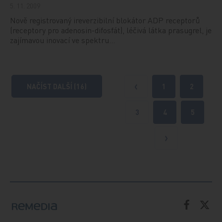
5. 11. 2009
Nově registrovaný ireverzibilní blokátor ADP receptorů
(receptory pro adenosin-difosfát), léčivá látka prasugrel, je
zajímavou inovací ve spektru…
NAČÍST DALŠÍ (16)
1
2
Předchozí
3
4
5
Další