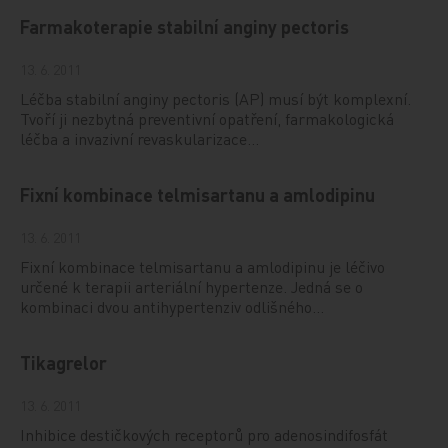
Farmakoterapie stabilní anginy pectoris
13. 6. 2011
Léčba stabilní anginy pectoris (AP) musí být komplexní.
Tvoří ji nezbytná preventivní opatření, farmakologická
léčba a invazivní revaskularizace…
Fixní kombinace telmisartanu a amlodipinu
13. 6. 2011
Fixní kombinace telmisartanu a amlodipinu je léčivo
určené k terapii arteriální hypertenze. Jedná se o
kombinaci dvou antihypertenziv odlišného…
Tikagrelor
13. 6. 2011
Inhibice destičkových receptorů pro adenosindifosfát