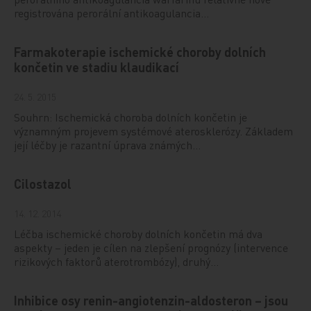
registrována perorální antikoagulancia…
Farmakoterapie ischemické choroby dolních
končetin ve stadiu klaudikací
24. 5. 2015
Souhrn: Ischemická choroba dolních končetin je
významným projevem systémové aterosklerózy. Základem
její léčby je razantní úprava známých…
Cilostazol
14. 12. 2014
Léčba ischemické choroby dolních končetin má dva
aspekty – jeden je cílen na zlepšení prognózy (intervence
rizikových faktorů aterotrombózy), druhý…
Inhibice osy renin-angiotenzin-aldosteron – jsou