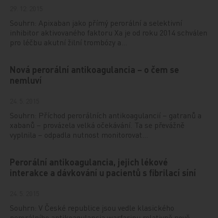
29. 12. 2015
Souhrn: Apixaban jako přímý perorální a selektivní
inhibitor aktivovaného faktoru Xa je od roku 2014 schválen
pro léčbu akutní žilní trombózy a…
Nová perorální antikoagulancia – o čem se
nemluví
24. 5. 2015
Souhrn: Příchod perorálních antikoagulancií – gatranů a
xabanů – provázela velká očekávání. Ta se převážně
vyplnila – odpadla nutnost monitorovat…
Perorální antikoagulancia, jejich lékové
interakce a dávkování u pacientů s fibrilací síní
24. 5. 2015
Souhrn: V České republice jsou vedle klasického
perorálního antikoagulancia warfarinu relativně nově