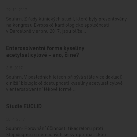
29. 10. 2017
Souhrn: Z řady klinických studií, které byly prezentovány
na kongresu Evropské kardiologické společnosti
v Barceloně v srpnu 2017, jsou blíže…
Enterosolventní forma kyseliny
acetylsalicylové – ano, či ne?
3. 5. 2017
Souhrn: V posledních letech přibývá stále více dokladů
o nižší biologické dostupnosti kyseliny acetylsalicylové
v enterosolventní lékové formě …
Studie EUCLID
30. 4. 2017
Souhrn: Porovnání účinnosti tikagreloru proti
klopidogrelu u nemocných se symptomatickou