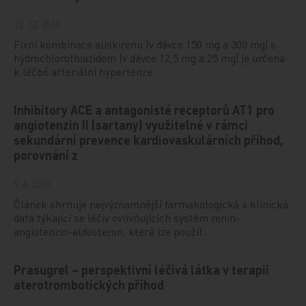
22. 12. 2010
Fixní kombinace aliskirenu (v dávce 150 mg a 300 mg) s
hydrochlorothiazidem (v dávce 12,5 mg a 25 mg) je určena
k léčbě arteriální hypertenze.…
Inhibitory ACE a antagonisté receptorů AT1 pro
angiotenzin II (sartany) využitelné v rámci
sekundární prevence kardiovaskulárních příhod,
porovnání z
9. 6. 2010
Článek shrnuje nejvýznamnější farmakologická a klinická
data týkající se léčiv ovlivňujících systém renin-
angiotenzin-aldosteron, která lze použít…
Prasugrel – perspektivní léčivá látka v terapii
aterotrombotických příhod